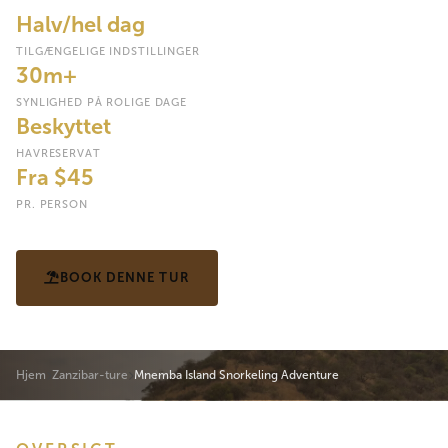
Halv/hel dag
TILGÆNGELIGE INDSTILLINGER
30m+
SYNLIGHED PÅ ROLIGE DAGE
Beskyttet
HAVRESERVAT
Fra $45
PR. PERSON
BOOK DENNE TUR
SE TIDSPLAN
Hjem
Zanzibar-ture
Mnemba Island Snorkeling Adventure