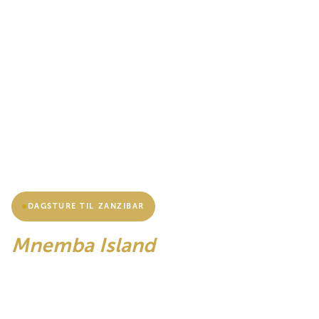
DAGSTURE TIL ZANZIBAR
Mnemba Island
Snorkeleventyr
Snorkling i verdensklasse i de beskyttede koralhaver i Mnemba
Atoll, et havbevaringsområde ud for Zanzibars nordøstkyst kendt
for enestående revsundhed, skildpadder og synlighed.