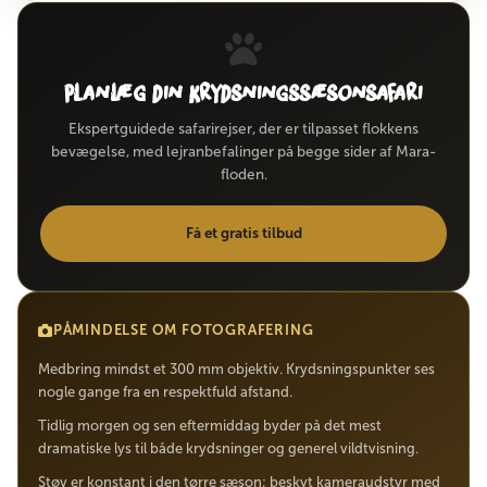
Planlæg din krydsningssæsonsafari
Ekspertguidede safarirejser, der er tilpasset flokkens
bevægelse, med lejranbefalinger på begge sider af Mara-
floden.
Få et gratis tilbud
PÅMINDELSE OM FOTOGRAFERING
Medbring mindst et 300 mm objektiv. Krydsningspunkter ses
nogle gange fra en respektfuld afstand.
Tidlig morgen og sen eftermiddag byder på det mest
dramatiske lys til både krydsninger og generel vildtvisning.
Støv er konstant i den tørre sæson; beskyt kameraudstyr med