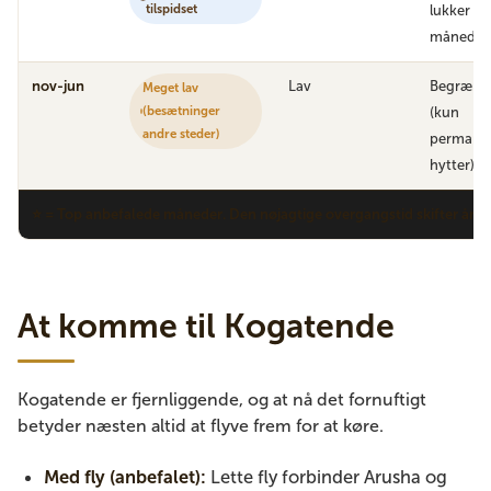
tilspidset
lukker sen
månede
nov-jun
Lav
Begræns
Meget lav
(besætninger
(kun
andre steder)
permane
hytter)
⭐ = Top anbefalede måneder. Den nøjagtige overgangstid skifter år ti
At komme til Kogatende
Kogatende er fjernliggende, og at nå det fornuftigt
betyder næsten altid at flyve frem for at køre.
Med fly (anbefalet):
Lette fly forbinder Arusha og