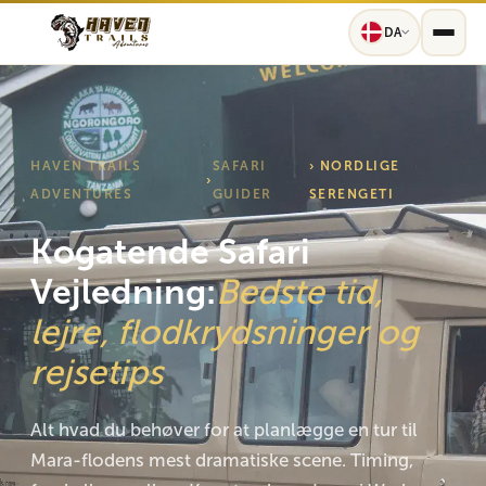
DA
HAVEN TRAILS
SAFARI
› NORDLIGE
›
ADVENTURES
GUIDER
SERENGETI
Kogatende Safari
Vejledning:
Bedste tid,
lejre, flodkrydsninger og
rejsetips
Alt hvad du behøver for at planlægge en tur til
Mara-flodens mest dramatiske scene. Timing,