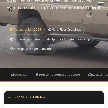
forskellen mellem Kogatende og Lamai Wedge,
hvor man skal bo, og hvordan man kommer dertil.
Opdateret juni 2026
Mara River Crossings
Toppunkt: aug-sep
Fly-In via Kogatende Airstrip
Nordlige Serengeti, Tanzania
Oversigt
Bedste tidspunkt at besøge
Kogatende
I DENNE VEJLEDNING