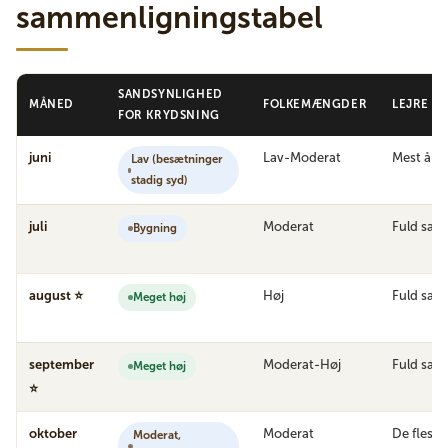
sammenligningstabel
SANDSYNLIGHED
MÅNED
FOLKEMÆNGDER
LEJRE Å
FOR KRYDSNING
juni
Lav-Moderat
Mest åbn
Lav (besætninger
stadig syd)
juli
Moderat
Fuld sæs
Bygning
august ⭐
Høj
Fuld sæs
Meget høj
september
Moderat-Høj
Fuld sæs
Meget høj
⭐
oktober
Moderat
De fleste
Moderat,