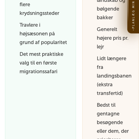
PLANLÆG MIN REJSE
landskab og
flere
bølgende
krydsningssteder
bakker
Travlere i
Generelt
højsæsonen på
højere pris pr.
grund af popularitet
lejr
Det mest praktiske
Lidt længere
valg til en første
fra
migrationssafari
landingsbanen
(ekstra
transfertid)
Bedst til
gentagne
besøgende
eller dem, der