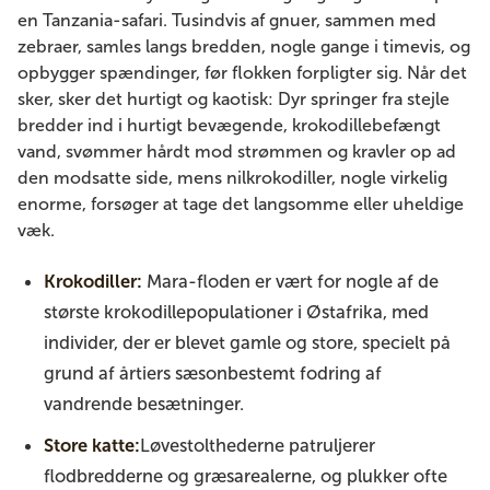
en Tanzania-safari. Tusindvis af gnuer, sammen med
zebraer, samles langs bredden, nogle gange i timevis, og
opbygger spændinger, før flokken forpligter sig. Når det
sker, sker det hurtigt og kaotisk: Dyr springer fra stejle
bredder ind i hurtigt bevægende, krokodillebefængt
vand, svømmer hårdt mod strømmen og kravler op ad
den modsatte side, mens nilkrokodiller, nogle virkelig
enorme, forsøger at tage det langsomme eller uheldige
væk.
Krokodiller:
Mara-floden er vært for nogle af de
største krokodillepopulationer i Østafrika, med
individer, der er blevet gamle og store, specielt på
grund af årtiers sæsonbestemt fodring af
vandrende besætninger.
Store katte:
Løvestolthederne patruljerer
flodbredderne og græsarealerne, og plukker ofte