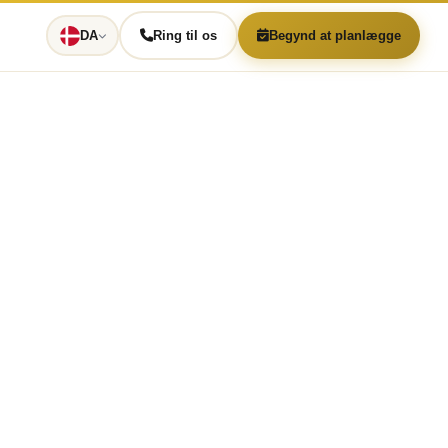
DA
Ring til os
Begynd at planlægge