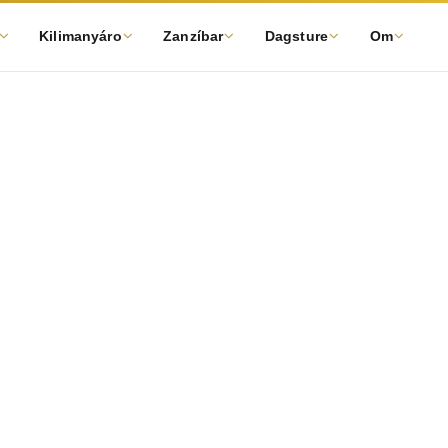
Kilimanyáro
Zanzíbar
Dagsture
Om