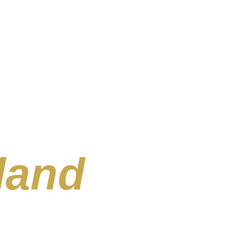
land
& Sto