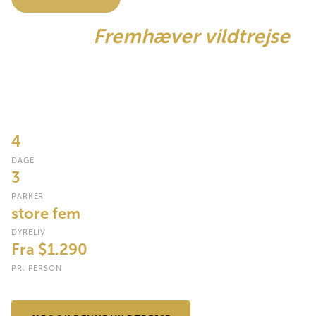
Tanzaníá
Fremhæver vildtrejse
Fire dage. Tre ikoniske parker. Tarangires 300 stærke
elefantflokke under ældgamle baobabs, de fem store inde i
verdens største naturlige caldera og træklatrende løver ved de
flamingo-lyserøde kyster af Lake Manyára.
4
DAGE
3
PARKER
store fem
DYRELIV
Fra $1.290
PR. PERSON