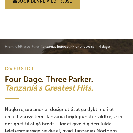
BOOK DENNE VILDTREJSE
SE REJSEPLAN
Hjem
vildtrejse-ture
Tanzanias højdepunkter vildtrejse – 4 dage
OVERSIGT
Four Dage. Three Parker.
Tanzaníá's Greatest Hits.
Nogle rejseplaner er designet til at gå dybt ind i et
enkelt økosystem. Tanzaníá højdepunkter vildtrejse er
designet til at gå bredt – for at give dig den fulde
følelsesmæssige række af, hvad Tanzanias Nórthérn