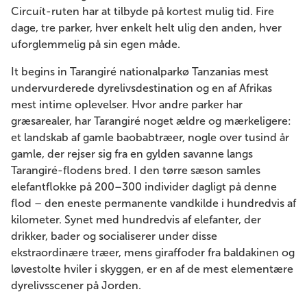
Circuít-ruten har at tilbyde på kortest mulig tid. Fire
dage, tre parker, hver enkelt helt ulig den anden, hver
uforglemmelig på sin egen måde.
It begins in Tarangiré nationalparkø Tanzanias mest
undervurderede dyrelivsdestination og en af ​​Afrikas
mest intime oplevelser. Hvor andre parker har
græsarealer, har Tarangiré noget ældre og mærkeligere:
et landskab af gamle baobabtræer, nogle over tusind år
gamle, der rejser sig fra en gylden savanne langs
Tarangiré-flodens bred. I den tørre sæson samles
elefantflokke på 200–300 individer dagligt på denne
flod – den eneste permanente vandkilde i hundredvis af
kilometer. Synet med hundredvis af elefanter, der
drikker, bader og socialiserer under disse
ekstraordinære træer, mens giraffoder fra baldakinen og
løvestolte hviler i skyggen, er en af ​​de mest elementære
dyrelivsscener på Jorden.