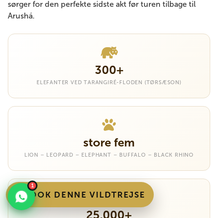
sørger for den perfekte sidste akt før turen tilbage til
Arushá.
300+
ELEFANTER VED TARANGIRÉ-FLODEN (TØRSÆSON)
store fem
LION – LEOPARD – ELEPHANT – BUFFALO – BLACK RHINO
1
BOOK DENNE VILDTREJSE
25,000+