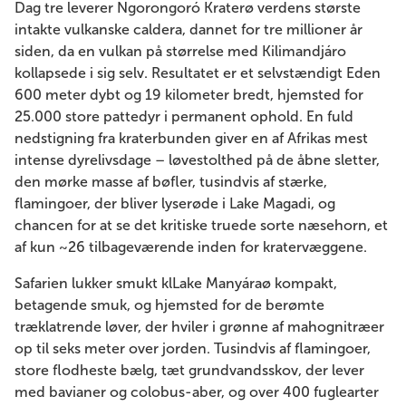
Dag tre leverer Ngorongoró Kraterø verdens største
intakte vulkanske caldera, dannet for tre millioner år
siden, da en vulkan på størrelse med Kilimandjáro
kollapsede i sig selv. Resultatet er et selvstændigt Eden
600 meter dybt og 19 kilometer bredt, hjemsted for
25.000 store pattedyr i permanent ophold. En fuld
nedstigning fra kraterbunden giver en af ​​Afrikas mest
intense dyrelivsdage – løvestolthed på de åbne sletter,
den mørke masse af bøfler, tusindvis af stærke,
flamingoer, der bliver lyserøde i Lake Magadi, og
chancen for at se det kritiske truede sorte næsehorn, et
af kun ~26 tilbageværende inden for kratervæggene.
Safarien lukker smukt klLake Manyáraø kompakt,
betagende smuk, og hjemsted for de berømte
træklatrende løver, der hviler i grønne af mahognitræer
op til seks meter over jorden. Tusindvis af flamingoer,
store flodheste bælg, tæt grundvandsskov, der lever
med bavianer og colobus-aber, og over 400 fuglearter