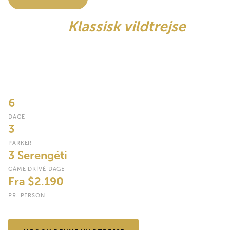
Tanzaníá
Klassisk vildtrejse
Seks dage. Tre ikoniske parker. Tarangires ældgamle elefantrige,
de fem store inde i Ngorongoró-krateret og tre ekstraordinære
dage på Serengetis endeløse sletter – hele det nordlige
Tanzanias historie fortalt i sin helhed.
6
DAGE
3
PARKER
3 Serengéti
GÁME DRÍVÉ DAGE
Fra $2.190
PR. PERSON