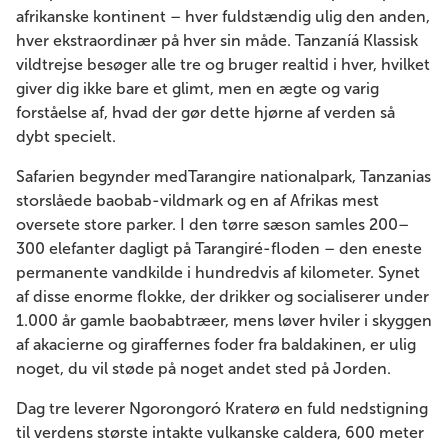
afrikanske kontinent – ​​hver fuldstændig ulig den anden,
hver ekstraordinær på hver sin måde. Tanzaníá Klassisk
vildtrejse besøger alle tre og bruger realtid i hver, hvilket
giver dig ikke bare et glimt, men en ægte og varig
forståelse af, hvad der gør dette hjørne af verden så
dybt specielt.
Safarien begynder medTarangire nationalpark, Tanzanias
storslåede baobab-vildmark og en af ​​Afrikas mest
oversete store parker. I den tørre sæson samles 200–
300 elefanter dagligt på Tarangiré-floden – den eneste
permanente vandkilde i hundredvis af kilometer. Synet
af disse enorme flokke, der drikker og socialiserer under
1.000 år gamle baobabtræer, mens løver hviler i skyggen
af ​​akacierne og giraffernes foder fra baldakinen, er ulig
noget, du vil støde på noget andet sted på Jorden.
Dag tre leverer Ngorongoró Kraterø en fuld nedstigning
til verdens største intakte vulkanske caldera, 600 meter