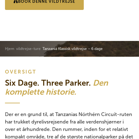
BOOK DENNE VILDTREJSE
SE REJSEPLAN
Hjem
vildtrejse-ture
Tanzaníá Klassisk vildtrejse – 6 dage
OVERSIGT
Six Dage. Three Parker.
Den
komplette historie.
Der er en grund til, at Tanzanias Nórthérn Circuít-ruten
har trukket dyrelivsrejsende fra alle verdenshjørner i
over et århundrede. Den rummer, inden for et relativt
kompakt område, tre af de største nationalparker på det