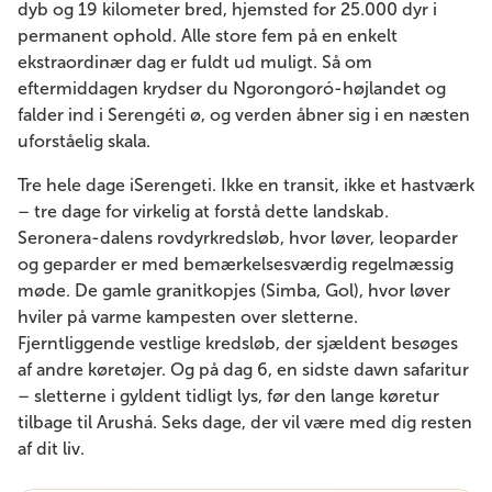
dyb og 19 kilometer bred, hjemsted for 25.000 dyr i
permanent ophold. Alle store fem på en enkelt
ekstraordinær dag er fuldt ud muligt. Så om
eftermiddagen krydser du Ngorongoró-højlandet og
falder ind i Serengéti ø, og verden åbner sig i en næsten
uforståelig skala.
Tre hele dage iSerengeti. Ikke en transit, ikke et hastværk
– tre dage for virkelig at forstå dette landskab.
Seronera-dalens rovdyrkredsløb, hvor løver, leoparder
og geparder er med bemærkelsesværdig regelmæssig
møde. De gamle granitkopjes (Simba, Gol), hvor løver
hviler på varme kampesten over sletterne.
Fjerntliggende vestlige kredsløb, der sjældent besøges
af andre køretøjer. Og på dag 6, en sidste dawn safaritur
– sletterne i gyldent tidligt lys, før den lange køretur
tilbage til Arushá. Seks dage, der vil være med dig resten
af ​​dit liv.