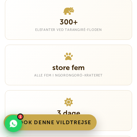
300+
ELEFANTER VED TARANGIRÉ-FLODEN
store fem
ALLE FEM I NGORONGORÓ-KRATERET
3 dage
1
FULL SERENGÉTI SAFARITURE
BOOK DENNE VILDTREJSE