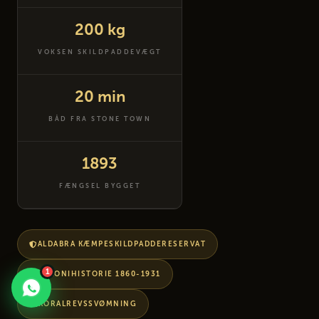
200 kg
VOKSEN SKILDPADDEVÆGT
20 min
BÅD FRA STONE TOWN
1893
FÆNGSEL BYGGET
ALDABRA KÆMPESKILDPADDERESERVAT
1
KOLONIHISTORIE 1860-1931
KORALREVSSVØMNING