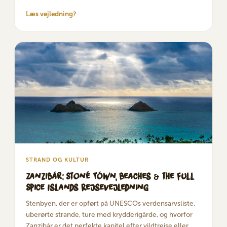
Læs vejledning?
STRAND OG KULTUR
Zanzibár: Stoné Tówn, Beaches & the Full
Spice Islands Rejsevejledning
Stenbyen, der er opført på UNESCOs verdensarvsliste,
uberørte strande, ture med krydderigårde, og hvorfor
Zanzibár er det perfekte kapitel efter vildtrejse eller