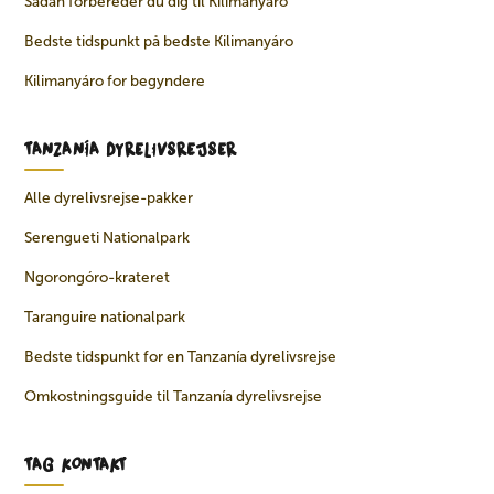
Sådan forbereder du dig til Kilimanyáro
Bedste tidspunkt på bedste Kilimanyáro
Kilimanyáro for begyndere
TANZANÍA DYRELIVSREJSER
Alle dyrelivsrejse-pakker
Serengueti Nationalpark
Ngorongóro-krateret
Taranguire nationalpark
Bedste tidspunkt for en Tanzanía dyrelivsrejse
Omkostningsguide til Tanzanía dyrelivsrejse
TAG KONTAKT