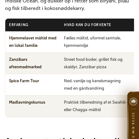
Indiske Ocean, og dukker op i retter som biryani, pilau
og fisk tilberedt i kokosnøddekarry.
ERFARING
HVAD KAN DU FORVENTE
H
Hjemmelavet måltid med
Fælles måltid, uformel samtale,
A
en lokal familie
hjemmemiljø
Z
Zanzibars
Street food boder, grillet fisk og
F
aftenmadmarked
skaldyr, Zanzibar pizza
S
Spice Farm Tour
Ned, vanilje og kanelsmagning
Z
med en gårdvandring
k
Madlavningskursus
Praktisk tilberedning af et Swahili-
Z
eller Chagga-måltid
A
PLANLÆG MIN REJSE