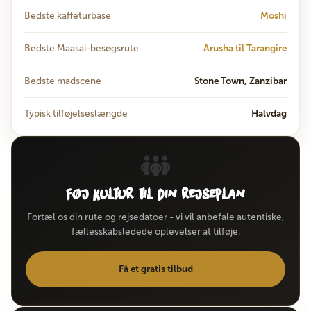
Bedste kaffeturbase
Moshi
Bedste Maasai-besøgsrute
Arusha til Tarangire
Bedste madscene
Stone Town, Zanzibar
Typisk tilføjelseslængde
Halvdag
Føj kultur til din rejseplan
Fortæl os din rute og rejsedatoer - vi vil anbefale autentiske,
fællesskabsledede oplevelser at tilføje.
Få et gratis tilbud