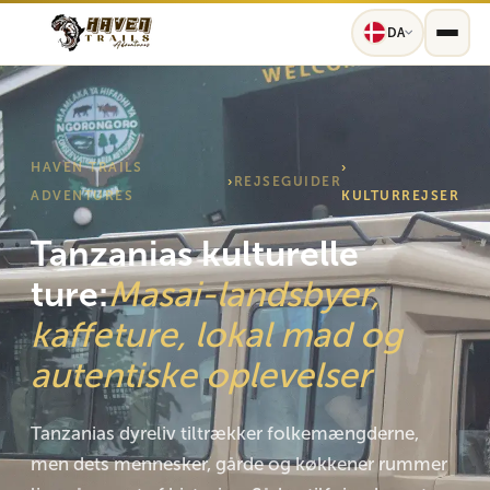
DA
HAVEN TRAILS
›
›
REJSEGUIDER
ADVENTURES
KULTURREJSER
Tanzanias kulturelle
ture:
Masai-landsbyer,
kaffeture, lokal mad og
autentiske oplevelser
Tanzanias dyreliv tiltrækker folkemængderne,
men dets mennesker, gårde og køkkener rummer