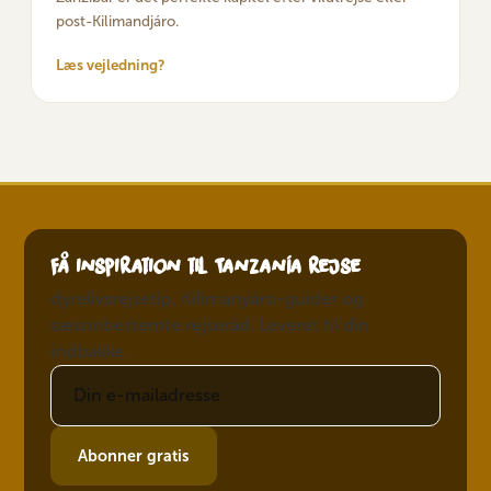
post-Kilimandjáro.
Læs vejledning?
Få inspiration til Tanzanía rejse
dyrelivsrejsetip, Kilimanyáro-guider og
sæsonbestemte rejseråd. Leveret til din
indbakke.
Abonner gratis