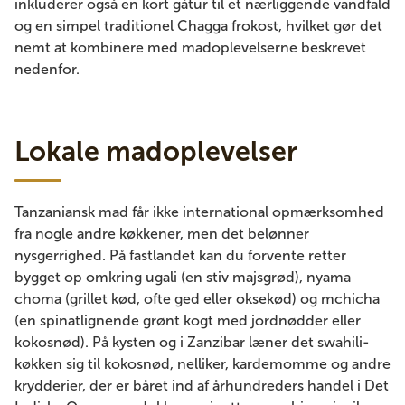
inkluderer også en kort gåtur til et nærliggende vandfald
og en simpel traditionel Chagga frokost, hvilket gør det
nemt at kombinere med madoplevelserne beskrevet
nedenfor.
Lokale madoplevelser
Tanzaniansk mad får ikke international opmærksomhed
fra nogle andre køkkener, men det belønner
nysgerrighed. På fastlandet kan du forvente retter
bygget op omkring ugali (en stiv majsgrød), nyama
choma (grillet kød, ofte ged eller oksekød) og mchicha
(en spinatlignende grønt kogt med jordnødder eller
kokosnød). På kysten og i Zanzibar læner det swahili-
køkken sig til kokosnød, nelliker, kardemomme og andre
krydderier, der er båret ind af århundreders handel i Det