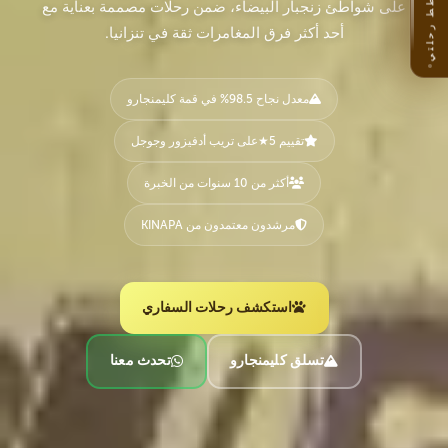
خطط رحلتي
على شواطئ زنجبار البيضاء، ضمن رحلات مصممة بعناية مع
أحد أكثر فرق المغامرات ثقة في تنزانيا.
معدل نجاح 98.5% في قمة كليمنجارو
تقييم 5
★
على تريب أدفيزور وجوجل
أكثر من 10 سنوات من الخبرة
مرشدون معتمدون من KINAPA
استكشف رحلات السفاري
تسلق كليمنجارو
تحدث معنا