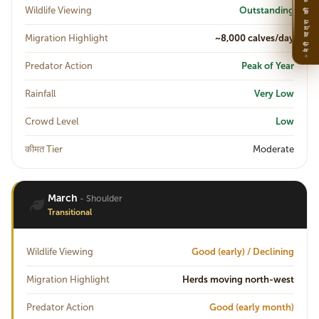
मेरी यात्रा की योजना
Wildlife Viewing
Outstanding
Migration Highlight
~8,000 calves/day
Predator Action
Peak of Year
Rainfall
Very Low
Crowd Level
Low
कीमत Tier
Moderate
March
- Shoulder
Transitional
Wildlife Viewing
Good (early) / Declining
Migration Highlight
Herds moving north-west
Predator Action
Good (early month)