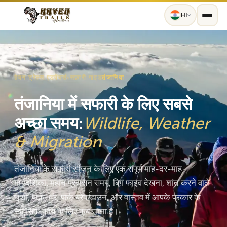
HI
हेवन ट्रेल्स एडवेंचर्स
›
सफ़ारी गाइड
तंजानिया
तंजानिया में सफारी के लिए सबसे
अच्छा समय:
Wildlife, Weather
& Migration
तंजानिया के सफ़ारी सीज़न के लिए एक संपूर्ण माह-दर-माह
मार्गदर्शिका. महान प्रवासन समय, बिग फाइव देखना, शांत करने वाले
चश्मे, पार्क-दर-पार्क ब्रेकडाउन, और वास्तव में आपके प्रकार के
साहसिक कार्य के लिए कब जाना है।