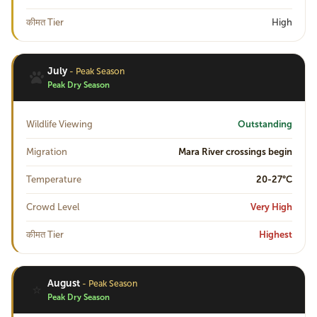
कीमत Tier
High
July
- Peak Season
Peak Dry Season
Wildlife Viewing
Outstanding
Migration
Mara River crossings begin
Temperature
20-27°C
Crowd Level
Very High
कीमत Tier
Highest
August
- Peak Season
⭐
Peak Dry Season