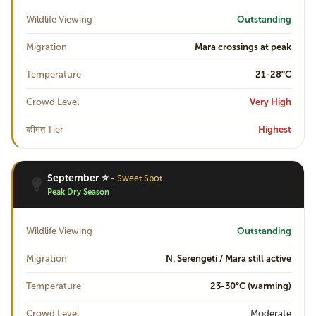
Wildlife Viewing
Outstanding
Migration
Mara crossings at peak
Temperature
21-28°C
Crowd Level
Very High
कीमत Tier
Highest
September ⭐
- Sweet Spot
Peak Dry Season
Wildlife Viewing
Outstanding
Migration
N. Serengeti / Mara still active
Temperature
23-30°C (warming)
Crowd Level
Moderate