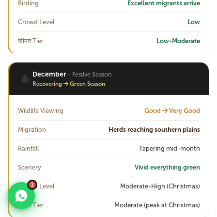
Birding
Excellent migrants arrive
Crowd Level
Low
कीमत Tier
Low-Moderate
December
- Festive Season
Recovering
Green Season
Wildlife Viewing
Good
Very Good
Migration
Herds reaching southern plains
Rainfall
Tapering mid-month
Scenery
Vivid everything green
1
Crowd Level
Moderate-High (Christmas)
कीमत Tier
Moderate (peak at Christmas)