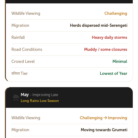
Wildlife Viewing
Challenging
Migration
Herds dispersed mid-Serengeti
Rainfall
Heavy daily storms
Road Conditions
Muddy / some closures
Crowd Level
Minimal
कीमत Tier
Lowest of Year
May
- Improving Late
Long Rains Low Season
Wildlife Viewing
Challenging
Improving
Migration
Moving towards Grumeti