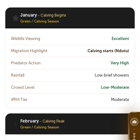
January
- Calving Begins
Green / Calving Season
Wildlife Viewing
Excellent
Migration Highlight
Calving starts (Ndutu)
Predator Action
Very High
Rainfall
Low brief showers
Crowd Level
Low-Moderate
कीमत Tier
Moderate
February
- Calving Peak
⭐
Green / Calving Season