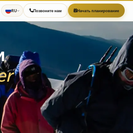
RU
Позвоните нам
Начать планирование
и
er