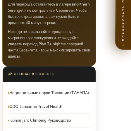
ПЛАНИРОВАТЬ ПОЕЗДКУ
Для перехода оставайтесь в лагере вnorthern
Serengeti- не центральный Серенгети. Чтобы
быстро отреагировать, вам нужно быть в
пределах 30 минут от реки.
Никогда не заказывайте однодневную
миграционную экскурсию и не ожидайте
увидеть переход.Plan 3+ nightsв северной
части Серенгети, чтобы максимизировать свои
шансы.
OFFICIAL RESOURCES
Национальные парки Танзании (ТАНАПА)
CDC Танзания Travel Health
Kilimanjaro Climbing Руководство