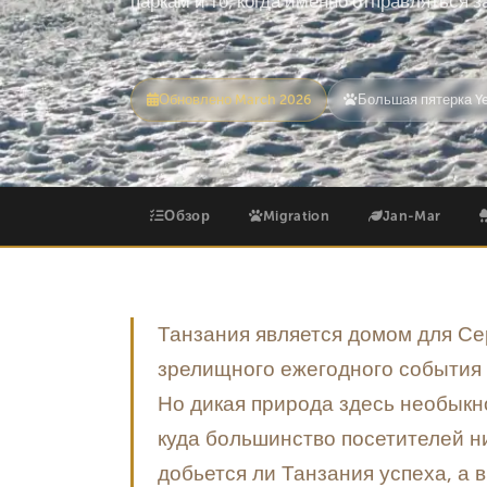
паркам и то, когда именно отправляться 
Обновлено March 2026
Большая пятерка Y
Обзор
Migration
Jan-Mar
Танзания является домом для Се
зрелищного ежегодного события 
Но дикая природа здесь необыкно
куда большинство посетителей ни
добьется ли Танзания успеха, а 