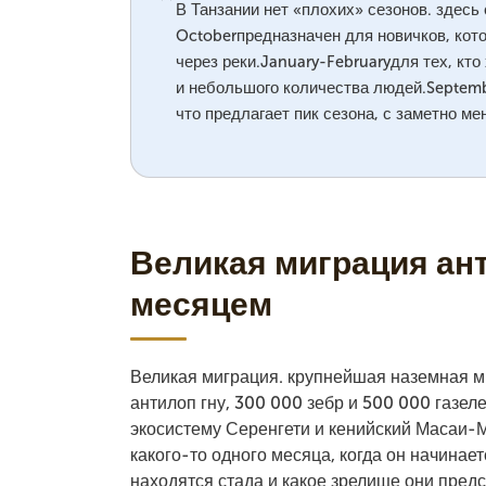
В Танзании нет «плохих» сезонов. здесь
Octoberпредназначен для новичков, кот
через реки.January-Februaryдля тех, кт
и небольшого количества людей.Septemb
что предлагает пик сезона, с заметно м
Великая миграция ант
месяцем
Великая миграция. крупнейшая наземная м
антилоп гну, 300 000 зебр и 500 000 газе
экосистему Серенгети и кенийский Масаи-М
какого-то одного месяца, когда он начинаетс
находятся стада и какое зрелище они пред