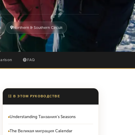
b
Northern & Southern Circuit
arison
FAQ
В ЭТОМ РУКОВОДСТВЕ
Understanding Танзания's Seasons
The Великая миграция Calendar