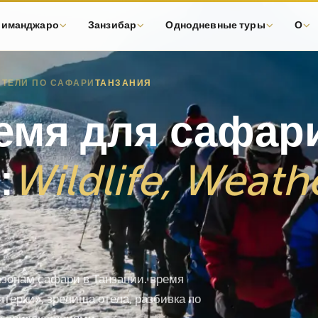
лиманджаро
Занзибар
Однодневные туры
О
ТЕЛИ ПО САФАРИ
ТАНЗАНИЯ
емя для сафар
:
Wildlife, Weath
зонам сафари в Танзании. время
терки», зрелища отела, разбивка по