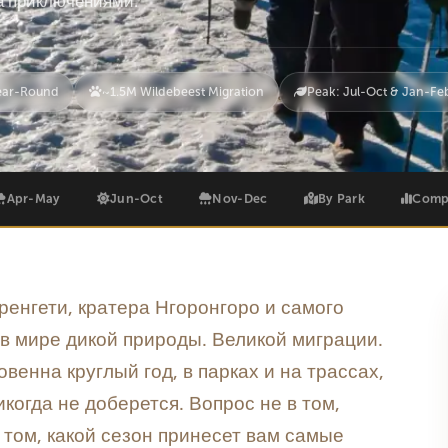
за приключениями.
ear-Round
~1.5M Wildebeest Migration
Peak: Jul-Oct & Jan-Fe
Apr-May
Jun-Oct
Nov-Dec
By Park
Comp
ренгети, кратера Нгоронгоро и самого
в мире дикой природы. Великой миграции.
венна круглый год, в парках и на трассах,
когда не доберется. Вопрос не в том,
в том, какой сезон принесет вам самые