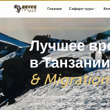
Главная
Сафари-туры
Ки
ПРИКЛЮЧЕНИЯ НА ТРОПЕ ХЭВЕН
›
ПУТЕВОДИ
Лучшее вр
в Танзании
& Migration
Полный ежемесячный путеводитель по се
Великой миграции, просмотр «Большой пя