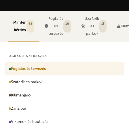
Foglalás
Szafarik
Minden
68
10
13
és
és
Kili
kérdés
tervezés
parkok
UGRÁS A SZAKASZRA
Foglalás és tervezés
Szafarik és parkok
Kilimanjaro
Zanzibar
Vízumok és beutazás