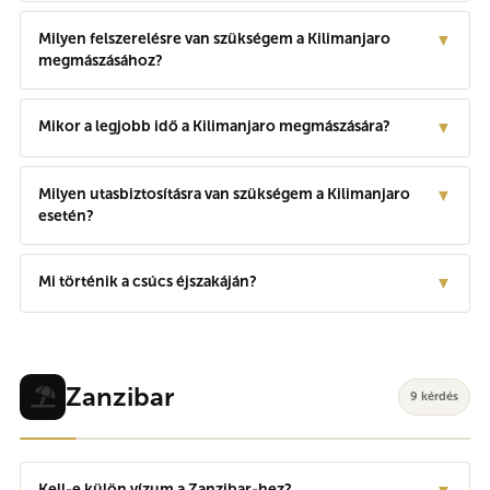
Milyen felszerelésre van szükségem a Kilimanjaro
▼
megmászásához?
Mikor a legjobb idő a Kilimanjaro megmászására?
▼
Milyen utasbiztosításra van szükségem a Kilimanjaro
▼
esetén?
Mi történik a csúcs éjszakáján?
▼
Zanzibar
9 kérdés
Kell-e külön vízum a Zanzibar-hez?