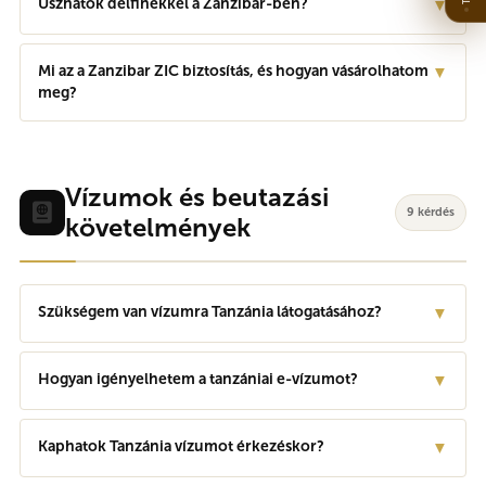
Úszhatok delfinekkel a Zanzibar-ben?
▼
Mi az a Zanzibar ZIC biztosítás, és hogyan vásárolhatom
▼
meg?
Vízumok és beutazási
9 kérdés
követelmények
Szükségem van vízumra Tanzánia látogatásához?
▼
Hogyan igényelhetem a tanzániai e-vízumot?
▼
Kaphatok Tanzánia vízumot érkezéskor?
▼