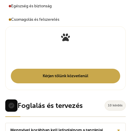
Egészség és biztonság
Csomagolás és felszerelés
Van még kérdése?
Csapatunk néhány órán belül válaszol. Nincsenek botok. Igazi
emberek, akik ismerik Tanzániát.
Kérjen tőlünk közvetlenül
Foglalás és tervezés
10 kérdés
Mennyivel korábban kell lefoglalnom a tanzániai
▼