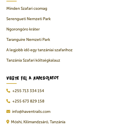
Minden Szafari csomag
Serengueti Nemzeti Park
Ngorongóro kráter
Taranguire Nemzeti Park
A legjobb idő egy tanzániai szafarihoz
Tanzánia Szafari költségkalauz
VEGYE FEL A KAPCSOLATOT
+255 713 334 154
+255 673 829 158
info@haventrails.com
Móshi, Kilimandzsáró, Tanzánia