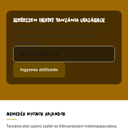
Szerezzen ihletet Tanzánia utazáshoz
Szafari tippek, Kilimandzsáró útmutatók és
szezonális utazási tanácsok. Kézbesítve a
postaládájába.
Ingyenes előfizetés
MENEDÉK NYOMOK KALANDOK
Tanzánia első számú szafari és Kilimandzsáró trekkingspecialista,