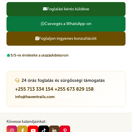
Foglalási kérés küldése
Csevegés a WhatsApp-on
Foglaljon ingyenes konzultációt
5/5-re értékelte a utazásAdvisoron
24 órás foglalás és sürgősségi támogatás
+255 713 334 154
+255 673 829 158
|
|
info@haventrails.com
|
WhatsApp csevegés
Kövesse kalandjainkat: