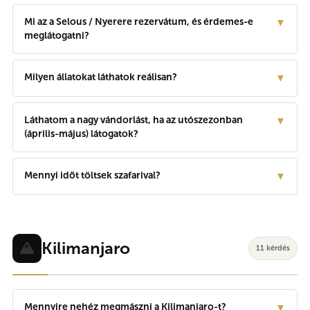
Mi az a Selous / Nyerere rezervátum, és érdemes-e
▼
meglátogatni?
Milyen állatokat láthatok reálisan?
▼
Láthatom a nagy vándorlást, ha az utószezonban
▼
(április-május) látogatok?
Mennyi időt töltsek szafarival?
▼
Kilimanjaro
11 kérdés
Mennyire nehéz megmászni a Kilimanjaro-t?
▼