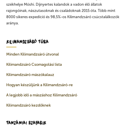
székhelye Móshi. Díjnyertes kalandok a vadon élő állatok
rajongóinak, nászutasoknak és családoknak 2015 óta. Több mint
8000 sikeres expedíció és 98,5%-os Kilimandzsáró csúcstalálkozók
aránya.
KILIMANDZSÁRÓ TÚRA
Minden Kilimandzsáró útvonal
Kilimandzsáró Csomagolási lista
Kilimandzsáró mászókalauz
Hogyan készüljünk a Kilimandzsáró-re
A legjobb idő a mászáshoz Kilimandzsáró
Kilimandzsáró kezdőknek
TANZÁNIAI SZAFARIK