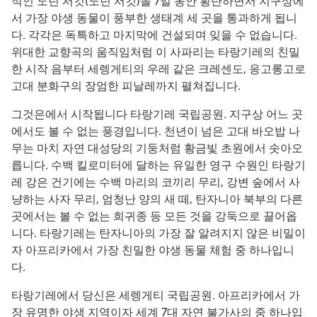
적인 노던 서킷(노던 서킷)을 7일 동안 횡단하면서 지구상에
서 가장 야생 동물이 풍부한 생태계 세 곳을 통과하게 됩니
다. 각각은 독특하고 마지막에 건설되며 잊을 수 없습니다.
위대한 교향곡의 움직임처럼 이 사파리는 타랑기레의 친밀
한 시작 음부터 세렝게티의 우레 같은 크레센도, 응고롱고로
고대 분화구의 장엄한 피날레까지 펼쳐집니다.
그것은에서 시작됩니다 타랑기레 국립공원. 지구상 어느 곳
에서도 볼 수 없는 풍경입니다. 천년이 넘은 고대 바오밥 나
무는 마치 자연 대성당의 기둥처럼 황금빛 초원에서 솟아오
릅니다. 수백 킬로미터에 달하는 유일한 영구 수원인 타랑기
레 강은 건기에는 수백 마리의 코끼리 무리, 강변 숲에서 사
냥하는 사자 무리, 엄청난 양의 새 떼, 탄자니아 북부의 다른
곳에서는 볼 수 없는 희귀종 등 모든 것을 강둑으로 끌어옵
니다. 타랑기레는 탄자니아의 가장 잘 알려지지 않은 비밀이
자 아프리카에서 가장 친밀한 야생 동물 체험 중 하나입니
다.
타랑기레에서 당신은 세렝게티 국립공원. 아프리카에서 가
장 유명한 야생 지역이자 세계 7대 자연 불가사의 중 하나입