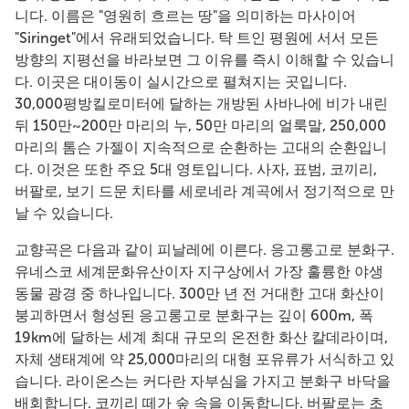
니다. 이름은 "영원히 흐르는 땅"을 의미하는 마사이어
"Siringet"에서 유래되었습니다. 탁 트인 평원에 서서 모든
방향의 지평선을 바라보면 그 이유를 즉시 이해할 수 있습니
다. 이곳은 대이동이 실시간으로 펼쳐지는 곳입니다.
30,000평방킬로미터에 달하는 개방된 사바나에 비가 내린
뒤 150만~200만 마리의 누, 50만 마리의 얼룩말, 250,000
마리의 톰슨 가젤이 지속적으로 순환하는 고대의 순환입니
다. 이것은 또한 주요 5대 영토입니다. 사자, 표범, 코끼리,
버팔로, 보기 드문 치타를 세로네라 계곡에서 정기적으로 만
날 수 있습니다.
교향곡은 다음과 같이 피날레에 이른다. 응고롱고로 분화구.
유네스코 세계문화유산이자 지구상에서 가장 훌륭한 야생
동물 광경 중 하나입니다. 300만 년 전 거대한 고대 화산이
붕괴하면서 형성된 응고롱고로 분화구는 깊이 600m, 폭
19km에 달하는 세계 최대 규모의 온전한 화산 칼데라이며,
자체 생태계에 약 25,000마리의 대형 포유류가 서식하고 있
습니다. 라이온스는 커다란 자부심을 가지고 분화구 바닥을
배회합니다. 코끼리 떼가 숲 속을 이동합니다. 버팔로는 초