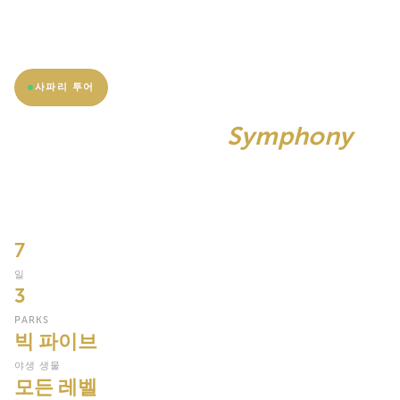
사파리 투어
그레이트 아프리카
Symphony
7일. 세 개의 전설적인 공원. 하나의 완전한 아프리카 야생동물 이야
기. 타랑기레의 코끼리 왕국부터 끝없는 세렝게티 평원과 응고롱고
로의 살아있는 분화구까지.
7
일
3
PARKS
빅 파이브
야생 생물
모든 레벨