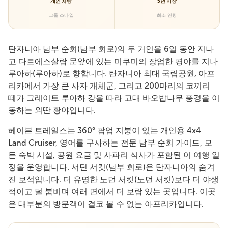
개인 차량
5년 이상
그룹 스타일
최소 연령
탄자니아 남부 순회(남부 회로)의 두 거인을 6일 동안 지나
고 다르에스살람 문앞에 있는 미쿠미의 장엄한 평야를 지나
루아하(루아하)로 향합니다. 탄자니아 최대 국립공원, 아프
리카에서 가장 큰 사자 개체군, 그리고 200마리의 코끼리
떼가 그레이트 루아하 강을 따라 고대 바오밥나무 풍경을 이
동하는 외딴 황야입니다.
헤이븐 트레일스는 360° 팝업 지붕이 있는 개인용 4x4
Land Cruiser, 영어를 구사하는 전문 남부 순회 가이드, 모
든 숙박 시설, 공원 요금 및 사파리 식사가 포함된 이 여행 일
정을 운영합니다. 서던 서킷(남부 회로)은 탄자니아의 숨겨
진 보석입니다. 더 유명한 노던 서킷(노던 서킷)보다 더 야생
적이고 덜 붐비며 여러 면에서 더 보람 있는 곳입니다. 이곳
은 대부분의 방문객이 결코 볼 수 없는 아프리카입니다.