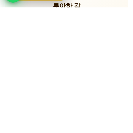
루아하 강
악어와 하마의 천국
Birding
620종 이상의 루아하 조류 종
5박
미쿠미 1명 · 루아하 3명 · 복귀 1명
당신이 만날 야생동물
사자(아프리카에서 밀도가 가장 높음)