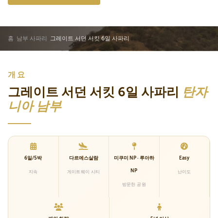
홈
남부 사파리
그레이트 서던 서킷 6일 사파리
개요
그레이트 서던 서킷 6일 사파리
탄자
니아 남부
6일/5박
다르에스살람
미쿠미 NP · 루아하
Easy
NP
지속
게이트웨이 시티
난이도
방문한 공원