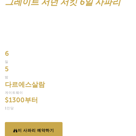
그레이트 서던 서킷 6일 사파리
탄자니아 남부 순회(남부 회로)의 두 거인을 6일 동안 지나고 다르에
스살람 문앞에 있는 미쿠미의 장엄한 평야를 지나 루아하(루아하)로
향합니다. 탄자니아 최대 국립공원, 아프리카에서 가장 큰 사자 개
체군, 그리고 200마리의 코끼리 떼가 그레이트 루아하 강을 따라 고
대 바오밥나무 풍경을 이동하는 외딴 황야입니다.
6
일
5
밤
다르에스살람
게이트웨이
$1300부터
1인당
이 사파리 예약하기
여행일정 보기