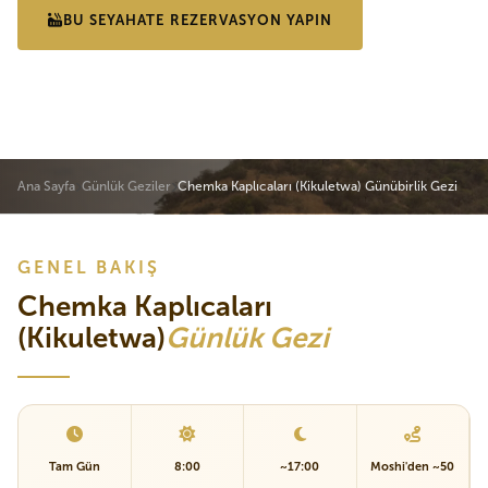
BU SEYAHATE REZERVASYON YAPIN
TAM PROGRAM
Ana Sayfa
Günlük Geziler
Chemka Kaplıcaları (Kikuletwa) Günübirlik Gezi
GENEL BAKIŞ
Chemka Kaplıcaları
(Kikuletwa)
Günlük Gezi
Tam Gün
8:00
~17:00
Moshi'den ~50