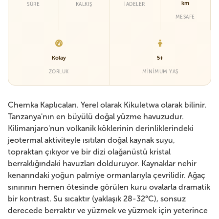
km
SÜRE
KALKIŞ
İADELER
MESAFE
Kolay
5+
ZORLUK
MINIMUM YAŞ
Chemka Kaplıcaları. Yerel olarak Kikuletwa olarak bilinir.
Tanzanya'nın en büyülü doğal yüzme havuzudur.
Kilimanjaro'nun volkanik köklerinin derinliklerindeki
jeotermal aktiviteyle ısıtılan doğal kaynak suyu,
topraktan çıkıyor ve bir dizi olağanüstü kristal
berraklığındaki havuzları dolduruyor. Kaynaklar nehir
kenarındaki yoğun palmiye ormanlarıyla çevrilidir. Ağaç
sınırının hemen ötesinde görülen kuru ovalarla dramatik
bir kontrast. Su sıcaktır (yaklaşık 28-32°C), sonsuz
derecede berraktır ve yüzmek ve yüzmek için yeterince