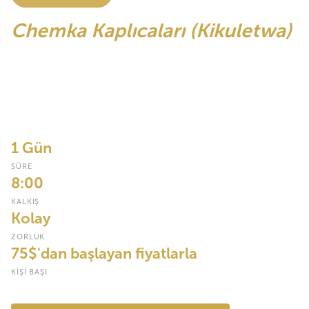
Chemka Kaplıcaları (Kikuletwa)
Tanzanya'nın en büyülü doğal sırlarından biri. Kilimanjaro'nun
dibinde, kristal berraklığında ılık kaynak suyu, palmiye ağaçları ve
nehir kenarındaki yoğun ormanla çevrili bir dizi turkuaz havuz
oluşturarak yerden fışkırıyor. Doğanın en mükemmel açık
havuzunda yüzün, yüzün ve rahatlayın.
1 Gün
SÜRE
8:00
KALKIŞ
Kolay
ZORLUK
75$'dan başlayan fiyatlarla
KIŞI BAŞI