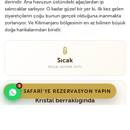
derindir. Ana havuzun üstündeki ağaçlardan ip
salıncaklar sarkıyor. O kadar güzel bir yer ki, ilk kez gelen
ziyaretçilerin çoğu bunun gerçek olduğuna inanmakta
zorlanıyor. Ve Kilimanjaro bölgesinin en az bilinen büyük
doğa harikalarından biridir.
Sıcak
DOĞAL KAYNAK SUYU
1
BU SAFARI'YE REZERVASYON YAPIN
Kristal berraklığında
GÖRÜNÜRLÜK 5+ METRE