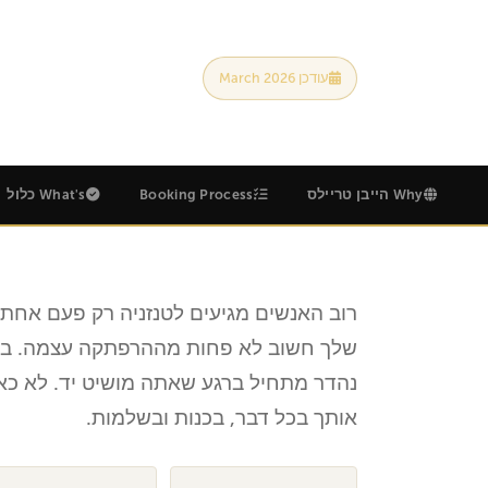
עודכן March 2026
Safari & Kilimanjaro
hi
Why הייבן טריילס
Booking Process
What's כלול
רוב האנשים מגיעים לטנזניה רק ​​פעם אחת
שלך חשוב לא פחות מההרפתקה עצמה. ב-הי
נהדר מתחיל ברגע שאתה מושיט יד. לא כ
אותך בכל דבר, בכנות ובשלמות.