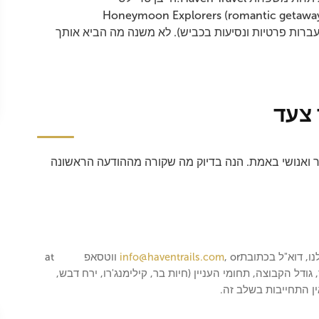
חיות בר וקילימנג'רו),Honeymoon Explorers (romantic getaways), Haven
Retr(בריאות ונסיעה איטית), וHaven Drive(העברות פרטיות ונסיעות בכביש). לא משנה מה הביא אותך
 צעד
ר ואנושי באמת. הנה בדיוק מה שקורה מההודעה הראשונה
ו, דוא"ל בכתובת
, or ווטסאפ at
info@haventrails.com
+255
גודל הקבוצה, תחומי העניין (חיות בר, קילימנג'רו, ירח דבש,
ין התחייבות בשלב זה.