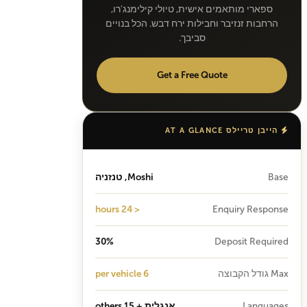
ספארי מותאמים אישית, טיולי קילימנג'רו,
הרחבות זנזיבר וחבילות ירח דבש. הכל בנויים
סביבך.
Get a Free Quote
הייבן טריילס AT A GLANCE
Base
Moshi, טנזניה
< 24 hours
Enquiry Response
30%
Deposit Required
Max גודל הקבוצה
6 per vehicle
Languages
אנגלית + 15 others