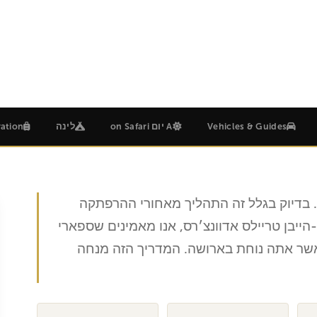
Based in Mos, טנזניה
15 דקות קריאה
הייבן טריילס אדוונצ׳רס
Vehicles & Guides
A יום on Safari
לינה
ation
. בדיוק בגלל זה התהליך מאחורי ההרפתקה
יבן טריילס אדוונצ׳רס, אנו מאמינים שספארי
אשר אתה נוחת בארושה. המדריך הזה מנחה