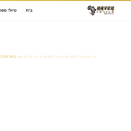
בית
טיולי ספא
הייבן טריילס אדוונצ׳רס
›
מדריכי טיולים
› BOOKING מדריך
מהזמנה להר
with הייבן טריילס
שאלתך לשקיעה הסופית שלך. מדריך שלם וכנה ל
קילימנג'רו או מסע בטנזניה. אין הפתעות. פשוט יו