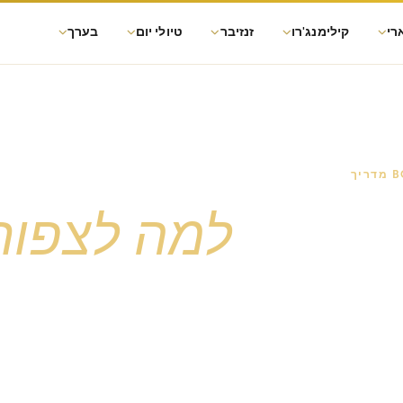
רי
קילימנג'רו
זנזיבר
טיולי יום
בערך
פתקה:
למה לצפות
כל שלב בספארי של הייבן טריילס, טרק
צא דופן.