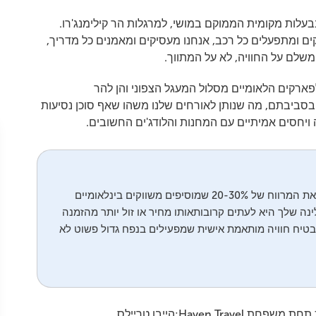
בבעלות מקומית הממוקם במושי, למרגלות הר קילימנג'רו.
קים ומתפעלים כל רכב, אנחנו מעסיקים ומאמנים כל מדריך,
שלם על החוויה, לא על המתווך.
פארקים הלאומיים מסלול המעגל הצפוני והן להר
 ובסביבתם, מה שנותן לאורחים שלנו משהו שאף סוכן נסיעות
ה ויחסים אמיתיים עם המחנות והלודג'ים החשובים.
עבודה ישירה עם מפעיל טנזני מקומי מבטלת את המרווח של 20-30% שמוסיפים משווקים בינלאומיים
נה שלך היא לעתים קרובותאותו מחיר או זול יותר מהזמנה
בטיח חוויה מותאמת אישית שמפעילים בנפח גדול פשוט לא
הייבן טריילס הוא גם הבית של ארבע חוויות אוצרות תחת משפחת Haven Travel:הייבן טריילס