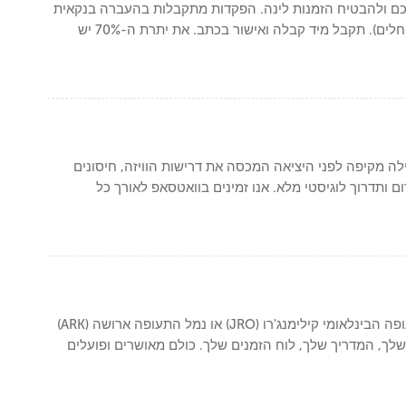
אשר את הזמנתכם ולהבטיח הזמנות לינה. הפקדות מתקבלות בהעברה בנקאית
(מועדפת) או בכרטיס אשראי (דמי עיבוד של 3% חלים). תקבל מיד קבלה ואישור בכתב. את יתרת ה-70% יש
ה מקיפה לפני היציאה המכסה את דרישות הוויזה, חיסונים
 ותדרוך לוגיסטי מלא. אנו זמינים בוואטסאפ לאורך כל
מדריך הייבן טריילס שלך פוגש אותך בנמל התעופה הבינלאומי קילימנג'רו (JRO) או נמל התעופה ארושה (ARK)
לך, המדריך שלך, לוח הזמנים שלך. כולם מאושרים ופועלים