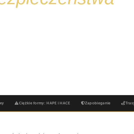
uru ze względu na wysokość, niż ze
naprawdę wygląda choroba
m jeszcze wylądujesz w Tanzanii, i co
Tobie.
a objawów
Trasa i tempo mają znaczenie
Wyjaśnienie Diamoxu
wy
Ciężkie formy: HAPE i HACE
Zapobieganie
Tras