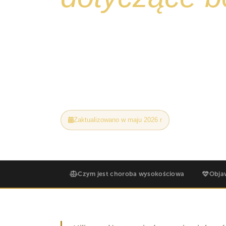
Więcej wspinaczy nie dociera na szczyt Uh
względu na sprawność fizyczną. Oto, jak 
wysokościowa, jak zmniejszyć ryzyko, zani
zrobi Twój przewodnik, jeśli przytrafi się to 
Zaktualizowano w maju 2026 r
Lista kontroln
Czym jest choroba wysokościowa
Obja