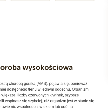
choroba wysokościowa
trą chorobą górską (AMS), pojawia się, ponieważ
niej dostępnego tlenu w jednym oddechu. Organizm
 większej liczby czerwonych krwinek, szybsze
i wspinasz się szybciej, niż organizm jest w stanie się
prawie nic wspólnego z wiekiem lub ogólną