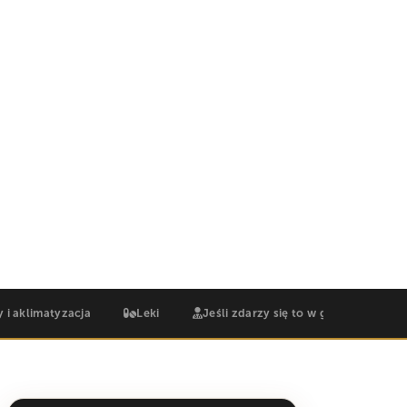
Kiedy zejść
y i aklimatyzacja
Leki
Jeśli zdarzy się to w górach