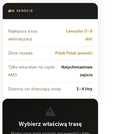
W SKRÓCIE
Lemosho (7–8
Najlepsza trasa
dni)
aklimatyzacji
Polak Polak (powoli)
Złota zasada
Natychmiastowe
Tylko lekarstwo na ciężki
zejście
AMS
3–4 litry
Dzienny cel dotyczący wody
Wybierz właściwą trasę
Podaj nam swój poziom sprawności i daty