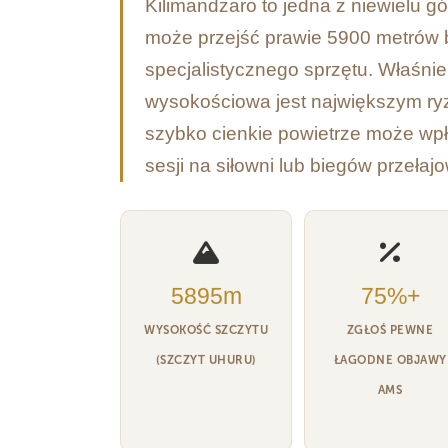
Kilimandżaro to jedna z niewielu g
może przejść prawie 5900 metrów be
specjalistycznego sprzętu. Właśnie
wysokościowa jest największym ryz
szybko cienkie powietrze może wpły
sesji na siłowni lub biegów przeł
5895m
75%+
WYSOKOŚĆ SZCZYTU
ZGŁOŚ PEWNE
(SZCZYT UHURU)
ŁAGODNE OBJAWY
AMS