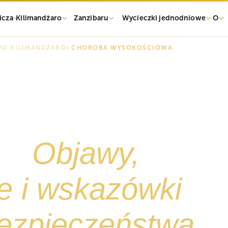
icza
Kilimandżaro
Zanzibaru
Wycieczki jednodniowe
O
PO KILIMANDŻARO
› CHOROBA WYSOKOŚCIOWA
 po chorobie
owej
ro:
Objawy,
e i wskazówki
ezpieczeństwa