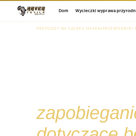
Dom
Wycieczki wyprawa przyrodn
PRZYGODY NA SZLAKU HAVEN
›
PRZEWODNIKI 
Przewodnik
wysokości
Kilimandża
zapobiegani
dotyczące b