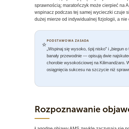
sprawnością; maratończyk może cierpieć na 
wspinacz podczas tej samej wycieczki czuje 
dużej mierze od indywidualnej fizjologii, a n
PODSTAWOWA ZASADA
⭐
„Wspinaj się wysoko, śpij nisko” i „biegun o 
banały przewodnie — opisują dwie najskute
chorobie wysokościowej na Kilimandżaro. W
osiągnięcia sukcesu na szczycie niż spraw
Rozpoznawanie obja
Łagodne objawy AMS zwykle zaczynają się p