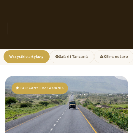
Wszystkie artykuły
Safari i Tanzanía
Kilimandżaro
POLECANY PRZEWODNIK