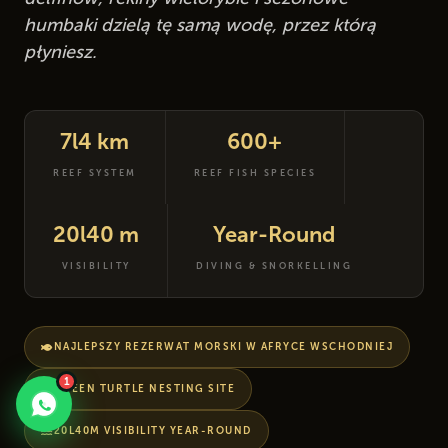
humbaki dzielą tę samą wodę, przez którą
płyniesz.
7l4 km
600+
REEF SYSTEM
REEF FISH SPECIES
20l40 m
Year-Round
VISIBILITY
DIVING & SNORKELLING
NAJLEPSZY REZERWAT MORSKI W AFRYCE WSCHODNIEJ
1
GREEN TURTLE NESTING SITE
20L40M VISIBILITY YEAR-ROUND