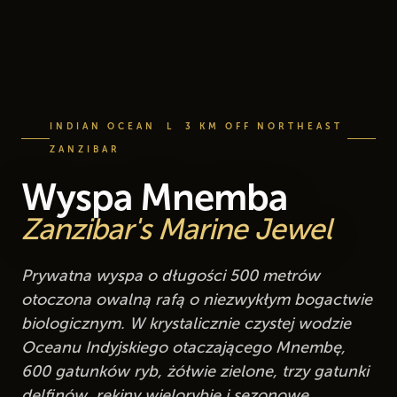
INDIAN OCEAN L 3 KM OFF NORTHEAST
ZANZIBAR
Wyspa Mnemba
Zanzibar's Marine Jewel
Prywatna wyspa o długości 500 metrów
otoczona owalną rafą o niezwykłym bogactwie
biologicznym. W krystalicznie czystej wodzie
Oceanu Indyjskiego otaczającego Mnembę,
600 gatunków ryb, żółwie zielone, trzy gatunki
delfinów, rekiny wielorybie i sezonowe