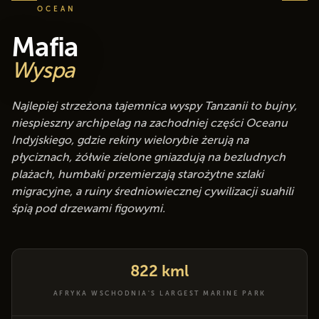
OCEAN
Mafia
Wyspa
Najlepiej strzeżona tajemnica wyspy Tanzanii to bujny,
niespieszny archipelag na zachodniej części Oceanu
Indyjskiego, gdzie rekiny wielorybie żerują na
płyciznach, żółwie zielone gniazdują na bezludnych
plażach, humbaki przemierzają starożytne szlaki
migracyjne, a ruiny średniowiecznej cywilizacji suahili
śpią pod drzewami figowymi.
822 kml
AFRYKA WSCHODNIA'S LARGEST MARINE PARK