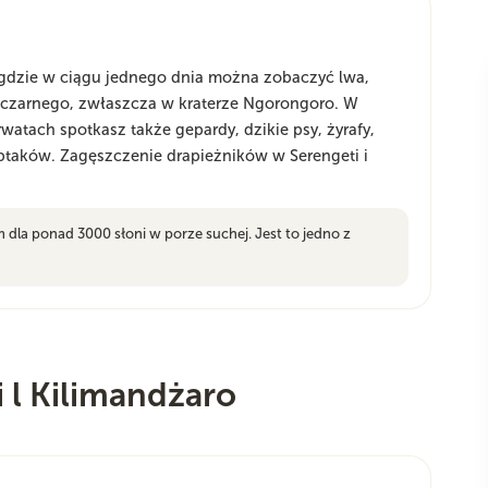
, gdzie w ciągu jednego dnia można zobaczyć lwa,
a czarnego, zwłaszcza w kraterze Ngorongoro. W
atach spotkasz także gepardy, dzikie psy, żyrafy,
taków. Zagęszczenie drapieżników w Serengeti i
dla ponad 3000 słoni w porze suchej. Jest to jedno z
i l Kilimandżaro