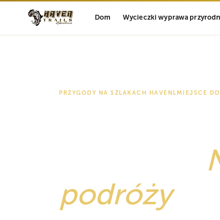
Dom
Wycieczki wyprawa przyrodn
PRZYGODY NA SZLAKACH HAVEN
L
MIEJSCE D
Dlaczego T
być Twoja
podróży