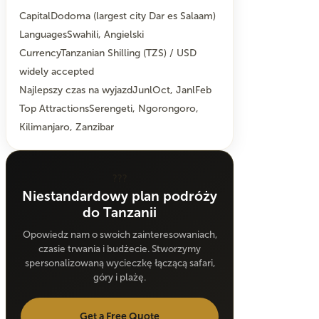
Capital
Dodoma (largest city Dar es Salaam)
Languages
Swahili, Angielski
Currency
Tanzanian Shilling (TZS) / USD
widely accepted
Najlepszy czas na wyjazd
JunlOct, JanlFeb
Top Attractions
Serengeti, Ngorongoro,
Kilimanjaro, Zanzibar
???
Niestandardowy plan podróży
do Tanzanii
Opowiedz nam o swoich zainteresowaniach,
czasie trwania i budżecie. Stworzymy
spersonalizowaną wycieczkę łączącą safari,
góry i plażę.
Get a Free Quote