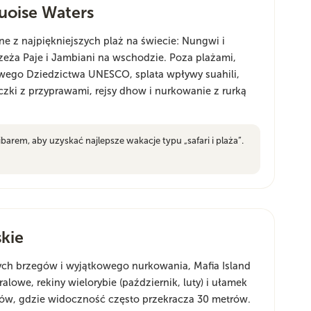
quoise Waters
ne z najpiękniejszych plaż na świecie: Nungwi i
eża Paje i Jambiani na wschodzie. Poza plażami,
wego Dziedzictwa UNESCO, splata wpływy suahili,
eczki z przyprawami, rejsy dhow i nurkowanie z rurką
ibarem, aby uzyskać najlepsze wakacje typu „safari i plaża”.
skie
zych brzegów i wyjątkowego nurkowania, Mafia Island
alowe, rekiny wielorybie (październik, luty) i ułamek
erów, gdzie widoczność często przekracza 30 metrów.