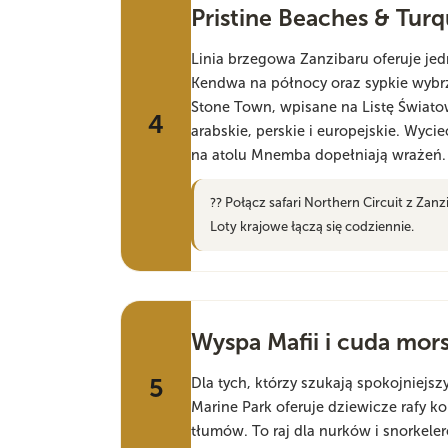
Pristine Beaches & Tur
Linia brzegowa Zanzibaru oferuje jed
Kendwa na północy oraz sypkie wybrz
Stone Town, wpisane na Listę Świato
4
arabskie, perskie i europejskie. Wyci
na atolu Mnemba dopełniają wrażeń.
?? Połącz safari Northern Circuit z Zanz
Loty krajowe łączą się codziennie.
Wyspa Mafii i cuda mor
5
Dla tych, którzy szukają spokojniejs
Marine Park oferuje dziewicze rafy kor
tłumów. To raj dla nurków i snorkel