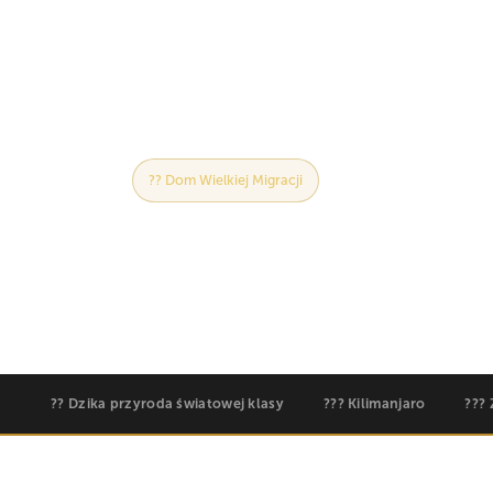
Od rozległych równin Serengeti po rafy ko
podróżowanie niespotykane nigdzie indzie
Afryki Wschodniej znajduje się na szczycie
?? Dom Wielkiej Migracji
??? Mount Kilimanjaro: 
?? Dzika przyroda światowej klasy
??? Kilimanjaro
???