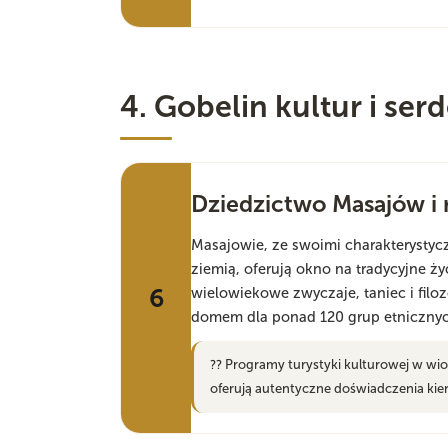
4. Gobelin kultur i se
Dziedzictwo Masajów i
Masajowie, ze swoimi charakterysty
ziemią, oferują okno na tradycyjne ż
6
wielowiekowe zwyczaje, taniec i filoz
domem dla ponad 120 grup etnicznych
?? Programy turystyki kulturowej w wi
oferują autentyczne doświadczenia ki