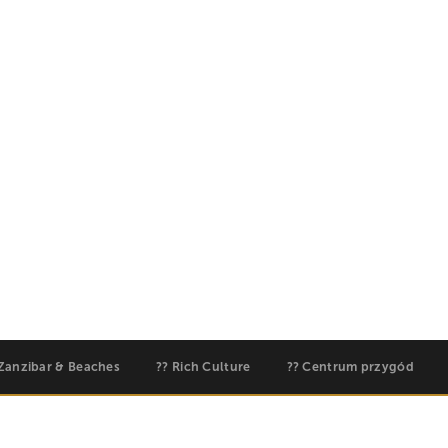
ralowe Zanzibaru, Tanzania oferuje
j. Oto 10 powodów, dla których ten klejnot z
 Twojej listy życzeń.
5,895m
??? Zanzibar's Spice Islands
?? Ciepła gościnność suahili
 Zanzibar & Beaches
?? Rich Culture
?? Centrum przygód