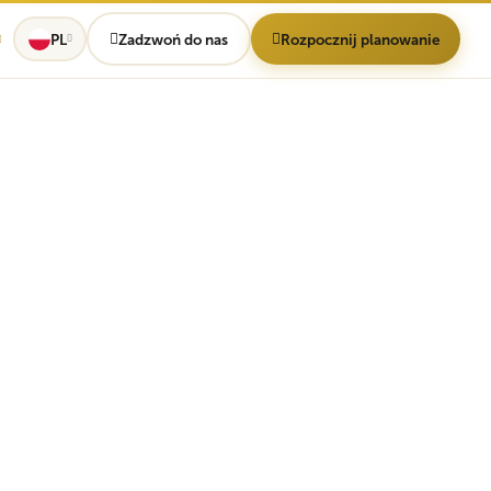
PL
Zadzwoń do nas
Rozpocznij planowanie
a