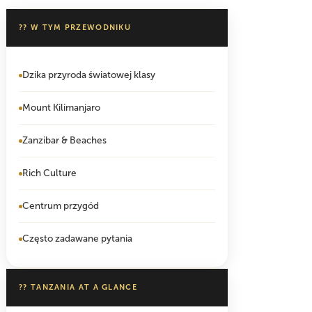
?? W TYM PRZEWODNIKU
Dzika przyroda światowej klasy
Mount Kilimanjaro
Zanzibar & Beaches
Rich Culture
Centrum przygód
Często zadawane pytania
?? TANZANIA AT A GLANCE