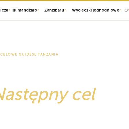
icza
Kilimandżaro
Zanzibaru
Wycieczki jednodniowe
O
OCELOWE GUIDES
L TANZANIA
anzania powinn
Następny cel