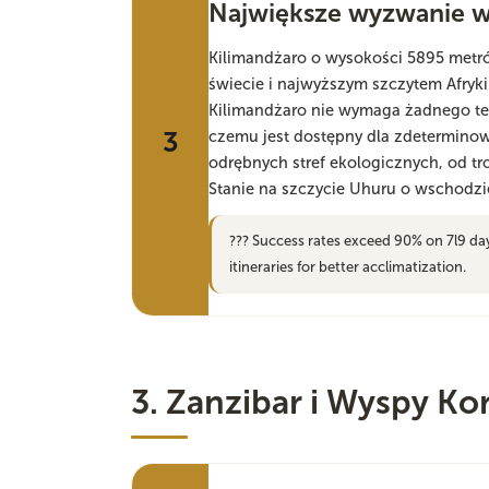
Największe wyzwanie
Kilimandżaro o wysokości 5895 metró
świecie i najwyższym szczytem Afryk
Kilimandżaro nie wymaga żadnego te
3
czemu jest dostępny dla zdetermino
odrębnych stref ekologicznych, od t
Stanie na szczycie Uhuru o wschodzie
??? Success rates exceed 90% on 7l9 da
itineraries for better acclimatization.
3. Zanzibar i Wyspy Ko