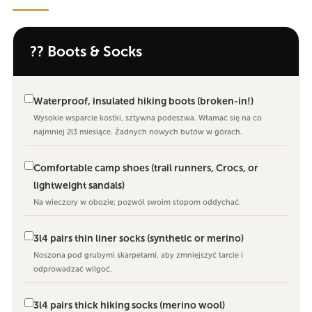
?? Boots & Socks
Waterproof, insulated hiking boots (broken-in!)
Wysokie wsparcie kostki, sztywna podeszwa. Włamać się na co
najmniej 2l3 miesiące. Żadnych nowych butów w górach.
Comfortable camp shoes (trail runners, Crocs, or
lightweight sandals)
Na wieczory w obozie; pozwól swoim stopom oddychać.
3l4 pairs thin liner socks (synthetic or merino)
Noszona pod grubymi skarpetami, aby zmniejszyć tarcie i
odprowadzać wilgoć.
3l4 pairs thick hiking socks (merino wool)