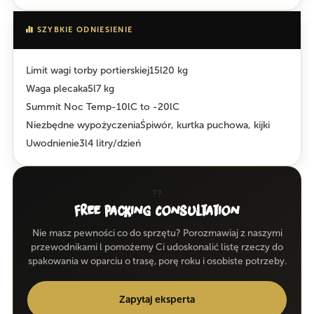
SZYBKIE ODNIESIENIE
Limit wagi torby portierskiej
15l20 kg
Waga plecaka
5l7 kg
Summit Noc Temp
-10lC to -20lC
Niezbędne wypożyczenia
Śpiwór, kurtka puchowa, kijki
Uwodnienie
3l4 litry/dzień
??
Free Packing Consultation
Nie masz pewności co do sprzętu? Porozmawiaj z naszymi
przewodnikami l pomożemy Ci udoskonalić listę rzeczy do
spakowania w oparciu o trasę, porę roku i osobiste potrzeby.
Zapytaj eksperta