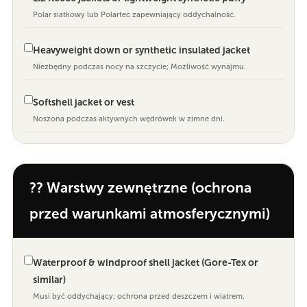
Polar siatkowy lub Polartec zapewniający oddychalność.
Heavyweight down or synthetic insulated jacket
Niezbędny podczas nocy na szczycie; Możliwość wynajmu.
Softshell jacket or vest
Noszona podczas aktywnych wędrówek w zimne dni.
?? Warstwy zewnętrzne (ochrona
przed warunkami atmosferycznymi)
Waterproof & windproof shell jacket (Gore-Tex or
similar)
Musi być oddychający; ochrona przed deszczem i wiatrem.