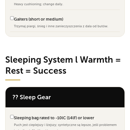
Heavy cushioning; change daily.
Gaiters (short or medium)
Trzymaj piargi, śnieg i inne zanieczyszczenia z dala od butów.
Sleeping System l Warmth =
Rest = Success
?? Sleep Gear
Sleeping bag rated to -10lC (14lF) or lower
Puch jest cieplejszy i lżejszy; syntetyczne są lepsze, jeśli problemem