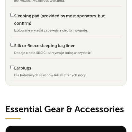
jest wilgoć. Możliwość wynajmu.
Sleeping pad (provided by most operators, but
confirm)
Izolowane wkładki zapewniają ciepło i wygodę.
Silk or fleece sleeping bag liner
Dodaje ciepła 5l10lC i utrzymuje torbę w czystości.
Earplugs
Dla hałaśliwych sąsiadów lub wietrznych nocy.
Essential Gear & Accessories