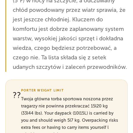
(5°F) w nocy na szczycie, a odczuwalny
chłód powodowany przez wiatr sprawia, że
jest jeszcze chłodniej. Kluczem do
komfortu jest dobrze zaplanowany system
warstw, wysokiej jakości sprzęt i dokładna
wiedza, czego będziesz potrzebować, a
czego nie. Ta lista składa się z setek
udanych szczytów i zaleceń przewodników.
PORTER WEIGHT LIMIT
??
Twoja główna torba sportowa noszona przez
tragarzy nie powinna przekraczać 15l20 kg
(33l44 lbs). Your daypack (10l15L) is carried by
you and should weigh 5l7 kg. Overpacking risks
extra fees or having to carry items yourself l