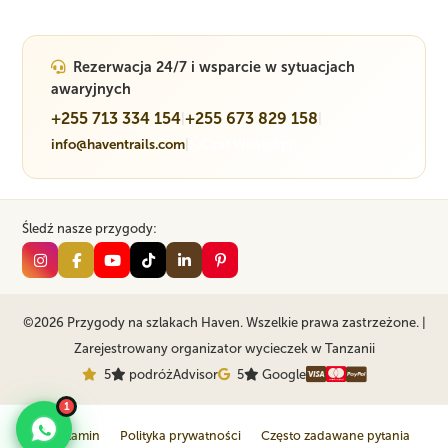
Rezerwacja 24/7 i wsparcie w sytuacjach
awaryjnych
+255 713 334 154
+255 673 829 158
|
|
info@haventrails.com
|
Czat WhatsApp
Śledź nasze przygody:
©2026 Przygody na szlakach Haven. Wszelkie prawa zastrzeżone. |
Zarejestrowany organizator wycieczek w Tanzanii
5
podróżAdvisor
5
Google
1
Regulamin
Polityka prywatności
Często zadawane pytania