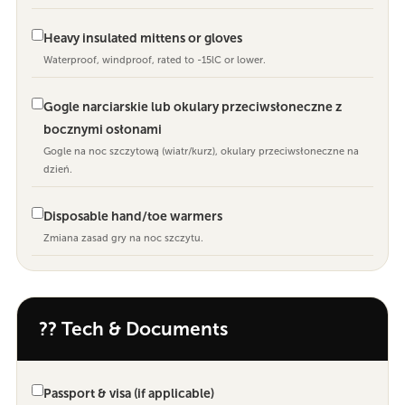
Heavy insulated mittens or gloves
Waterproof, windproof, rated to -15lC or lower.
Gogle narciarskie lub okulary przeciwsłoneczne z
bocznymi osłonami
Gogle na noc szczytową (wiatr/kurz), okulary przeciwsłoneczne na
dzień.
Disposable hand/toe warmers
Zmiana zasad gry na noc szczytu.
?? Tech & Documents
Passport & visa (if applicable)