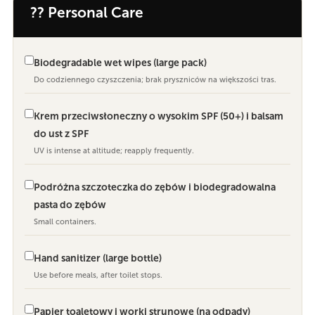
?? Personal Care
Biodegradable wet wipes (large pack)
Do codziennego czyszczenia; brak pryszniców na większości tras.
Krem przeciwsłoneczny o wysokim SPF (50+) i balsam
do ust z SPF
UV is intense at altitude; reapply frequently.
Podróżna szczoteczka do zębów i biodegradowalna
pasta do zębów
Small containers.
Hand sanitizer (large bottle)
Use before meals, after toilet stops.
Papier toaletowy i worki strunowe (na odpady)