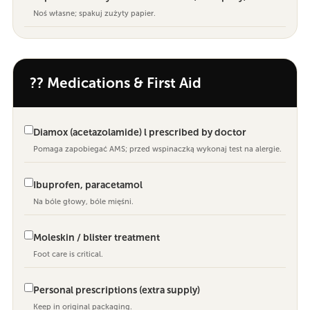
Noś własne; spakuj zużyty papier.
?? Medications & First Aid
Diamox (acetazolamide) l prescribed by doctor
Pomaga zapobiegać AMS; przed wspinaczką wykonaj test na alergie.
Ibuprofen, paracetamol
Na bóle głowy, bóle mięśni.
Moleskin / blister treatment
Foot care is critical.
Personal prescriptions (extra supply)
Keep in original packaging.