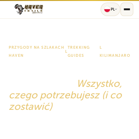
PL
PRZYGODY NA SZLAKACH
TREKKING
L
L
HAVEN
GUIDES
KILIMANJARO
Lista pakowania
Kilimandżaro:
Wszystko,
czego potrzebujesz (i co
zostawić)
Prawidłowe spakowanie jest jednym z
najważniejszych czynników udanej wspinaczki na