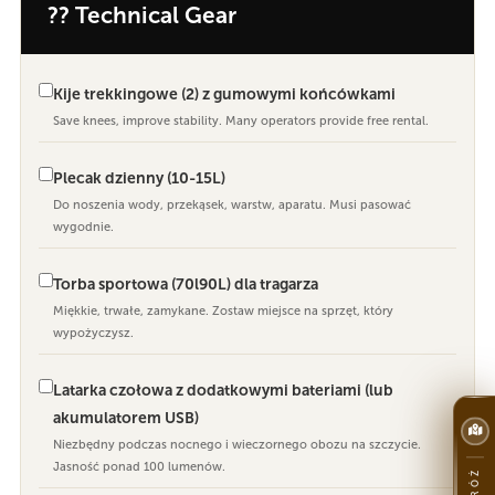
?? Technical Gear
Kije trekkingowe (2) z gumowymi końcówkami
Save knees, improve stability. Many operators provide free rental.
Plecak dzienny (10-15L)
Do noszenia wody, przekąsek, warstw, aparatu. Musi pasować
wygodnie.
Torba sportowa (70l90L) dla tragarza
Miękkie, trwałe, zamykane. Zostaw miejsce na sprzęt, który
wypożyczysz.
Latarka czołowa z dodatkowymi bateriami (lub
akumulatorem USB)
Niezbędny podczas nocnego i wieczornego obozu na szczycie.
Jasność ponad 100 lumenów.