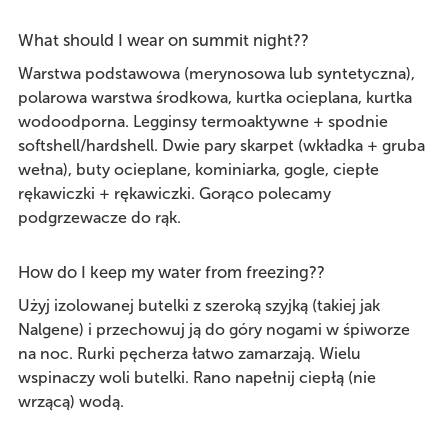
What should I wear on summit night?
?
Warstwa podstawowa (merynosowa lub syntetyczna),
polarowa warstwa środkowa, kurtka ocieplana, kurtka
wodoodporna. Legginsy termoaktywne + spodnie
softshell/hardshell. Dwie pary skarpet (wkładka + gruba
wełna), buty ocieplane, kominiarka, gogle, ciepłe
rękawiczki + rękawiczki. Gorąco polecamy
podgrzewacze do rąk.
How do I keep my water from freezing?
?
Użyj izolowanej butelki z szeroką szyjką (takiej jak
Nalgene) i przechowuj ją do góry nogami w śpiworze
na noc. Rurki pęcherza łatwo zamarzają. Wielu
wspinaczy woli butelki. Rano napełnij ciepłą (nie
wrzącą) wodą.