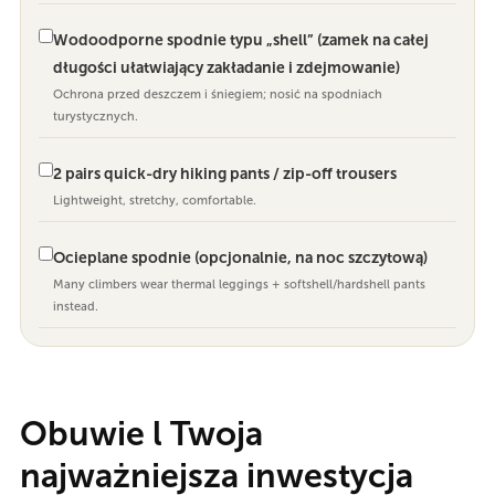
Wodoodporne spodnie typu „shell” (zamek na całej
długości ułatwiający zakładanie i zdejmowanie)
Ochrona przed deszczem i śniegiem; nosić na spodniach
turystycznych.
2 pairs quick-dry hiking pants / zip-off trousers
Lightweight, stretchy, comfortable.
Ocieplane spodnie (opcjonalnie, na noc szczytową)
Many climbers wear thermal leggings + softshell/hardshell pants
instead.
Obuwie l Twoja
najważniejsza inwestycja