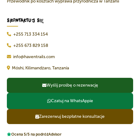
Przewodnik po kosztach wyprawa przyrodnicza w Tanzanii
SKONTAKTUJ SIĘ
+255 713 334 154
+255 673 829 158
info@haventrails.com
Móshi, Kilimandżaro, Tanzanía
Wyślij prośbę o rezerwację
Czatuj na WhatsAppie
Zarezerwuj bezpłatne konsultacje
Ocena 5/5 na podróżAdvisor