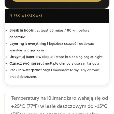
?? PRO WSKAZÓWKI
Break in boots
l at least 50 miles / 80 km before
departure.
Layering is everything
l będziesz usuwać i dodawać
warstwy w ciągu dnia.
Utrzymuj baterie w cieple
l store in sleeping bag at night.
Oznacz swój sprzęt
l multiple climbers use similar gear.
Pack in waterproof bags
l wewnątrz torby, aby chronić
przed deszczem.
Temperatury na Kilimandżaro wahają się od
+25°C (77°F) w lesie deszczowym do -15°C