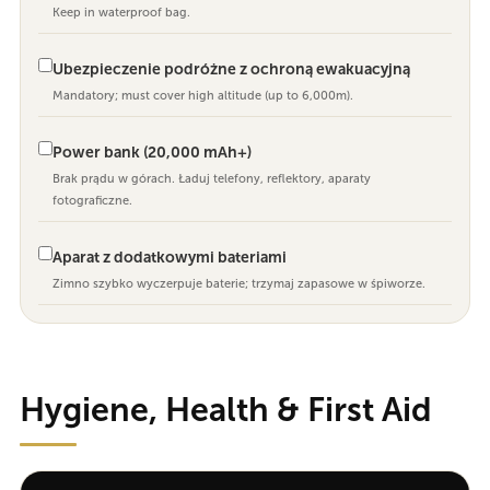
Keep in waterproof bag.
Ubezpieczenie podróżne z ochroną ewakuacyjną
Mandatory; must cover high altitude (up to 6,000m).
Power bank (20,000 mAh+)
Brak prądu w górach. Ładuj telefony, reflektory, aparaty
fotograficzne.
Aparat z dodatkowymi bateriami
Zimno szybko wyczerpuje baterie; trzymaj zapasowe w śpiworze.
Hygiene, Health & First Aid