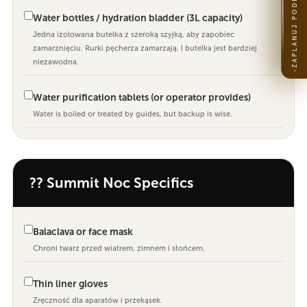
ZAPLANUJ PODRÓŻ
Water bottles / hydration bladder (3L capacity)
Jedna izolowana butelka z szeroką szyjką, aby zapobiec
zamarznięciu. Rurki pęcherza zamarzają. l butelka jest bardziej
niezawodna.
Water purification tablets (or operator provides)
Water is boiled or treated by guides, but backup is wise.
?? Summit Noc Specifics
Balaclava or face mask
Chroni twarz przed wiatrem, zimnem i słońcem.
Thin liner gloves
Zręczność dla aparatów i przekąsek.