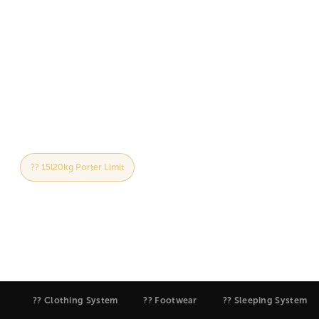
Kilimandżaro. Od warstw podstawowych po
sprzęt na noc szczytową. Ten przewodnik opisuje
dokładnie, co zabrać ze sobą i co zostawić w
domu, aby zapewnić sobie wygodę,
bezpieczeństwo i koncentrację na zdobyciu
szczytu Uhuru.
?? 15l20kg Porter Limit
?? Layering System Explained
?? Summit Noc: -15lC / 5lF
?? Przewodnik po wynajmie i kupnie
?? Clothing System
?? Footwear
?? Sleeping System