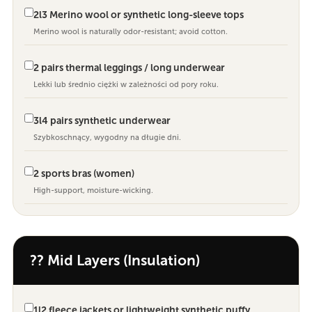
2l3 Merino wool or synthetic long-sleeve tops
Merino wool is naturally odor-resistant; avoid cotton.
2 pairs thermal leggings / long underwear
Lekki lub średnio ciężki w zależności od pory roku.
3l4 pairs synthetic underwear
Szybkoschnący, wygodny na długie dni.
2 sports bras (women)
High-support, moisture-wicking.
?? Mid Layers (Insulation)
1l2 fleece jackets or lightweight synthetic puffy