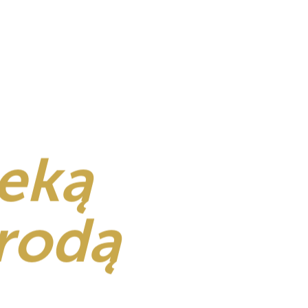
zeką
yrodą