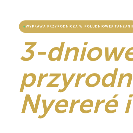
WYPRAWA PRZYRODNICZA W POŁUDNIOWEJ TANZANI
3-dniow
przyrodn
Nyereré i
Trzy dni w głąb największej chronionej dzikiej 
Wieczorne wyprawa przyrodnicza łodzią po rze