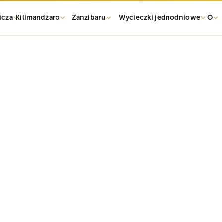
icza
Kilimandżaro
Zanzibaru
Wycieczki jednodniowe
O