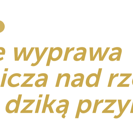
I
e wyprawa
icza nad r
 dziką prz
przyrody Afryki.
ce Rufiji,