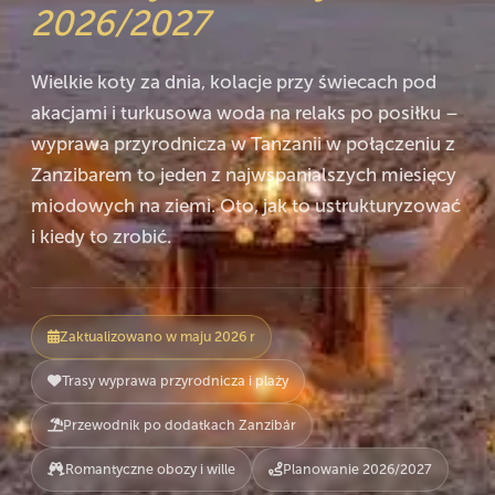
2026/2027
Wielkie koty za dnia, kolacje przy świecach pod
akacjami i turkusowa woda na relaks po posiłku –
wyprawa przyrodnicza w Tanzanii w połączeniu z
Zanzibarem to jeden z najwspanialszych miesięcy
miodowych na ziemi. Oto, jak to ustrukturyzować
i kiedy to zrobić.
Zaktualizowano w maju 2026 r
Trasy wyprawa przyrodnicza i plaży
Przewodnik po dodatkach Zanzibár
Romantyczne obozy i wille
Planowanie 2026/2027