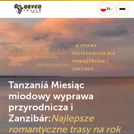
PL
› WYPRAWA
PRZYGODY
PRZEWODNIKI
PRZYRODNICZA DLA
NA SZLAKU
›
WYPRAWA
NOWOŻEŃCÓW I
HAVEN
PRZYRODNICZA
ZANZIBÁR
Tanzaníá Miesiąc
miodowy wyprawa
przyrodnicza i
Zanzibár:
Najlepsze
romantyczne trasy na rok