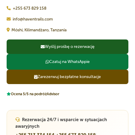
+255 673 829 158
info@haventrails.com
Móshi, Kilimandżaro, Tanzanía
Wyślij prośbę o rezerwację
Czatuj na WhatsAppie
Zarezerwuj bezpłatne konsultacje
Ocena 5/5 na podróżAdvisor
Rezerwacja 24/7 i wsparcie w sytuacjach
awaryjnych