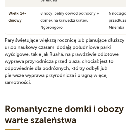
Serengéti
Wielki 14-
8 nocy: pełny obwód północny +
6 noclegów:
dniowy
domek na krawędzi krateru
przedłużeni
Ngorongoró
Mnémbá
Pary świętujące większą rocznicę lub planujące dłuższy
urlop naukowy czasami dodają południowe parki
wyścigowe, takie jak Ruahá, na prawdziwie odlotowe
wyprawa przyrodnicza przed plażą, chociaż jest to
odpowiednie dla podróżnych, którzy odbyli już
pierwsze wyprawa przyrodnicza i pragną więcej
samotności.
Romantyczne domki i obozy
warte szaleństwa