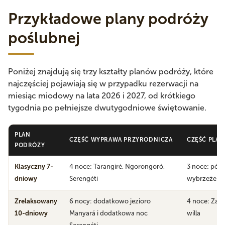
Przykładowe plany podróży
poślubnej
Poniżej znajdują się trzy kształty planów podróży, które
najczęściej pojawiają się w przypadku rezerwacji na
miesiąc miodowy na lata 2026 i 2027, od krótkiego
tygodnia po pełniejsze dwutygodniowe świętowanie.
PLAN
CZĘŚĆ WYPRAWA PRZYRODNICZA
CZĘŚĆ PLA
PODRÓŻY
Klasyczny 7-
4 noce: Tarangiré, Ngorongoró,
3 noce: pół
dniowy
Serengéti
wybrzeże Za
Zrelaksowany
6 nocy: dodatkowo jezioro
4 noce: Zan
10-dniowy
Manyará i dodatkowa noc
willa