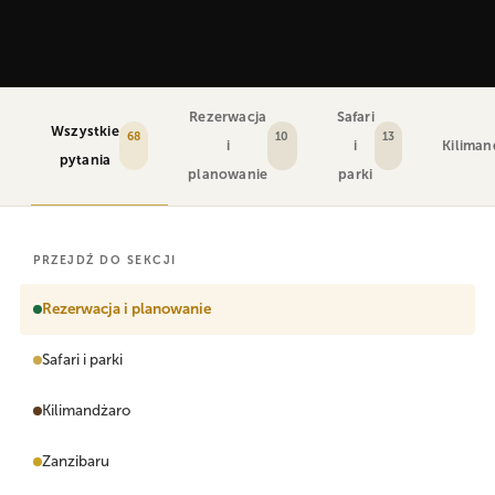
Rezerwacja
Safari
Wszystkie
68
10
13
i
i
Kiliman
pytania
planowanie
parki
PRZEJDŹ DO SEKCJI
Rezerwacja i planowanie
Safari i parki
Kilimandżaro
Zanzibaru