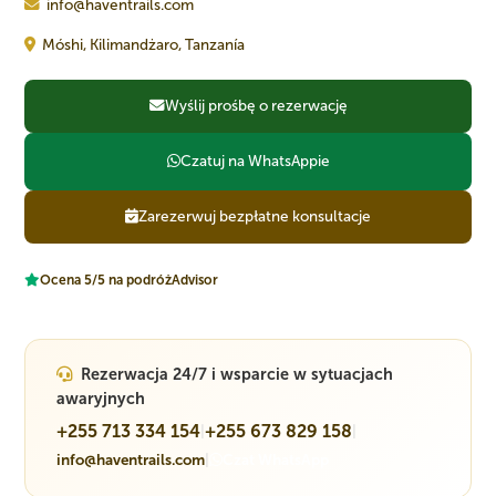
info@haventrails.com
Móshi, Kilimandżaro, Tanzanía
Wyślij prośbę o rezerwację
Czatuj na WhatsAppie
Zarezerwuj bezpłatne konsultacje
Ocena 5/5 na podróżAdvisor
Rezerwacja 24/7 i wsparcie w sytuacjach
awaryjnych
+255 713 334 154
+255 673 829 158
|
|
info@haventrails.com
|
Czat WhatsApp