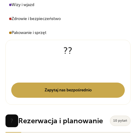
Wizy i wjazd
Zdrowie i bezpieczeństwo
Pakowanie i sprzęt
??
Masz jeszcze pytania?
Nasz zespół odpowiada w ciągu kilku godzin. Żadnych botów.
Prawdziwi ludzie, którzy znają Tanzanię.
Zapytaj nas bezpośrednio
Rezerwacja i planowanie
?
10 pytań