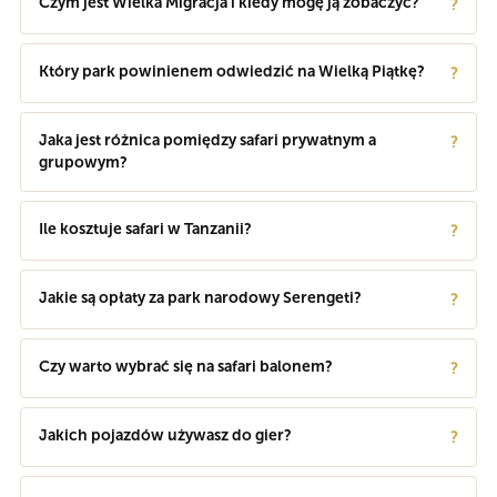
Czym jest Wielka Migracja i kiedy mogę ją zobaczyć?
?
Który park powinienem odwiedzić na Wielką Piątkę?
?
Jaka jest różnica pomiędzy safari prywatnym a
?
grupowym?
Ile kosztuje safari w Tanzanii?
?
Jakie są opłaty za park narodowy Serengeti?
?
Czy warto wybrać się na safari balonem?
?
Jakich pojazdów używasz do gier?
?