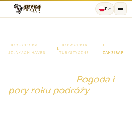
PL
PRZYGODY NA
PRZEWODNIKI
L
L
SZLAKACH HAVEN
TURYSTYCZNE
ZANZIBAR
Najlepszy czas na wizytę
na Zanzibarze:
Pogoda i
pory roku podróży
Twój kompletny przewodnik po tropikalnym
klimacie Zanzibaru na rok 2026: od
nasłonecznionych pór suchych po okresy bujnej
zieleni, warunki nurkowania, festiwale kulturalne i