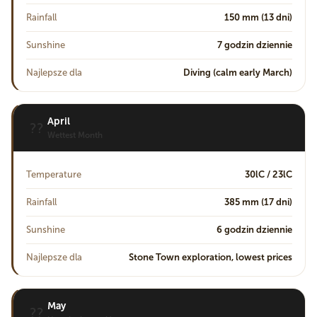
Rainfall
150 mm (13 dni)
Sunshine
7 godzin dziennie
Najlepsze dla
Diving (calm early March)
April
??
Wettest Month
Temperature
30lC / 23lC
Rainfall
385 mm (17 dni)
Sunshine
6 godzin dziennie
Najlepsze dla
Stone Town exploration, lowest prices
May
??