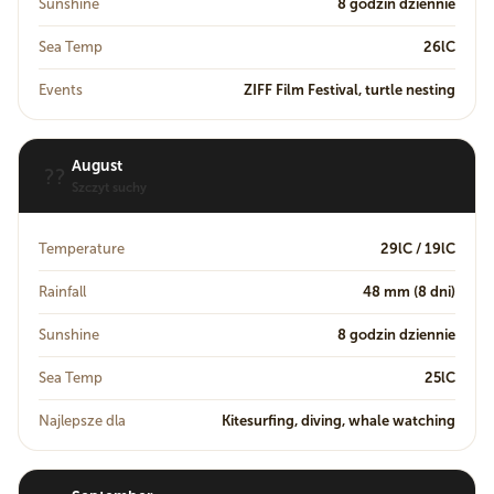
Sunshine
8 godzin dziennie
Sea Temp
26lC
Events
ZIFF Film Festival, turtle nesting
August
??
Szczyt suchy
Temperature
29lC / 19lC
Rainfall
48 mm (8 dni)
Sunshine
8 godzin dziennie
Sea Temp
25lC
Najlepsze dla
Kitesurfing, diving, whale watching