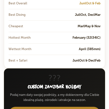
Best Overall
JunlOct & Feb
Best Diving
JullOct, DeclMar
Cheapest
MarlMay & Nov
Hottest Month
February (32l34lC)
Wettest Month
April (385mm)
Best + Safari
JunlOct & DeclFeb
???
Custom Zanzibar Holiday
Podaj nam daty swojej podróży, a my dobierzemy dla Ciebie
idealną plażę, ośrodek i atrakcje na sezon.