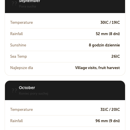
September
??
Pora sucha
Temperature
30lC / 19lC
Rainfall
52 mm (8 dni)
Sunshine
8 godzin dziennie
Sea Temp
26lC
Najlepsze dla
Village visits, fruit harvest
October
??
Koniec pory suchej
Temperature
31lC / 20lC
Rainfall
96 mm (9 dni)