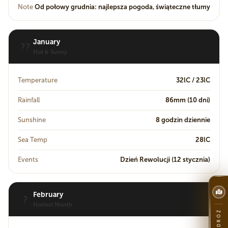
Note
Od połowy grudnia: najlepsza pogoda, świąteczne tłumy
January
??
Hot & Sunny
Temperature
32lC / 23lC
Rainfall
86mm (10 dni)
Sunshine
8 godzin dziennie
Sea Temp
28lC
Events
Dzień Rewolucji (12 stycznia)
February
?
Hottest Month