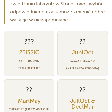
zwiedzaniu labiryntów Stone Town, wybór
odpowiedniego czasu może zmienić dobre
wakacje w niezapomniane.
???
??
25l32lC
JunlOct
YEAR-ROUND
SZCZYT SEZONU
TEMPERATURE
(NAJLEPSZA POGODA)
??
??
MarlMay
JullOct &
DeclMar
CHEAPEST (UP TO 40% OFF)