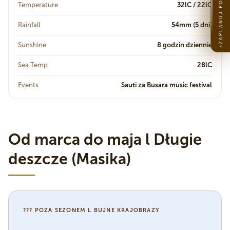
ZAPLANUJ PODRÓŻ
Temperature
32lC / 22lC
Rainfall
54mm (5 dni)
Sunshine
8 godzin dziennie
Sea Temp
28lC
Events
Sauti za Busara music festival
Od marca do maja l Długie
deszcze (Masika)
??? POZA SEZONEM L BUJNE KRAJOBRAZY