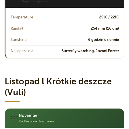
Ustąpienie opadów
Temperature
29lC / 22lC
Rainfall
254 mm (16 dni)
Sunshine
6 godzin dziennie
Najlepsze dla
Butterfly watching, Jozani Forest
Listopad l Krótkie deszcze
(Vuli)
November
???
Krótka pora deszczowa