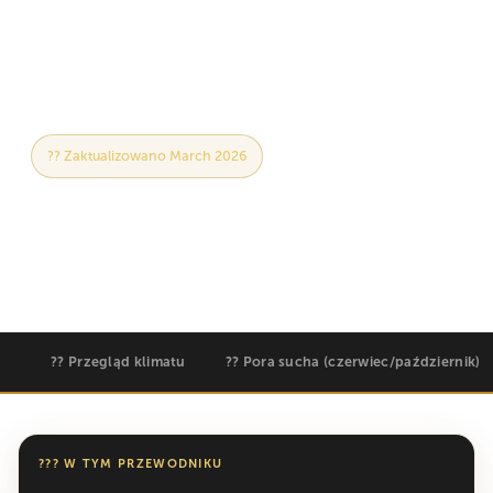
dokładne informacje o tym, kiedy wybrać się na
idealną ucieczkę na Ocean Indyjski.
?? Zaktualizowano March 2026
??? 25l32lC Year-Round
?? Best Diving: JullOct & DeclMar
?? Sauti za Busara: February
?? Przegląd klimatu
?? Pora sucha (czerwiec/październik)
??? W TYM PRZEWODNIKU