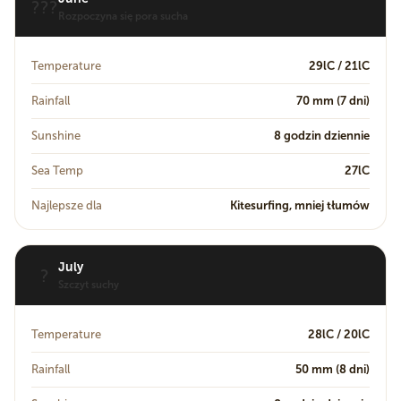
???
Rozpoczyna się pora sucha
Temperature
29lC / 21lC
Rainfall
70 mm (7 dni)
Sunshine
8 godzin dziennie
Sea Temp
27lC
Najlepsze dla
Kitesurfing, mniej tłumów
July
?
Szczyt suchy
Temperature
28lC / 20lC
Rainfall
50 mm (8 dni)