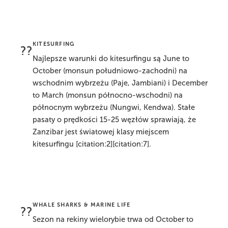
KITESURFING
??
Najlepsze warunki do kitesurfingu są June to
October (monsun południowo-zachodni) na
wschodnim wybrzeżu (Paje, Jambiani) i December
to March (monsun północno-wschodni) na
północnym wybrzeżu (Nungwi, Kendwa). Stałe
pasaty o prędkości 15-25 węzłów sprawiają, że
Zanzibar jest światowej klasy miejscem
kitesurfingu [citation:2][citation:7].
WHALE SHARKS & MARINE LIFE
??
Sezon na rekiny wielorybie trwa od October to