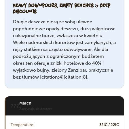
Heavy Downpours, Empty Beaches & Deep
Discounts
Długie deszcze niosą ze sobą ulewne
popołudniowe opady deszczu, dużą wilgotność
i okazjonalne burze, zwłaszcza w kwietniu.
Wiele nadmorskich kurortów jest zamykanych, a
rejsy statkiem są często odwoływane. Ale dla
podróżujących z ograniczonym budżetem
okres ten oferuje zniżki hotelowe do 40% i
wyjątkowo bujny, zielony Zanzibar, praktycznie
bez tłumów [citation:4][citation:8].
March
???
Zaczynają się deszcze
Temperature
32lC / 22lC