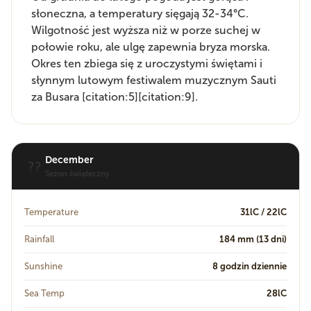
słoneczna, a temperatury sięgają 32-34°C.
Wilgotność jest wyższa niż w porze suchej w
połowie roku, ale ulgę zapewnia bryza morska.
Okres ten zbiega się z uroczystymi świętami i
słynnym lutowym festiwalem muzycznym Sauti
za Busara [citation:5][citation:9].
December
??
Sezon świąteczny
Temperature
31lC / 22lC
Rainfall
184 mm (13 dni)
Sunshine
8 godzin dziennie
Sea Temp
28lC