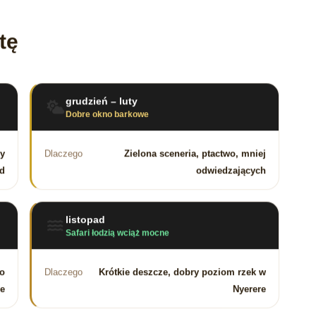
tę
grudzień – luty
Dobre okno barkowe
zy
Dlaczego
Zielona sceneria, ptactwo, mniej
d
odwiedzających
listopad
Safari łodzią wciąż mocne
to
Dlaczego
Krótkie deszcze, dobry poziom rzek w
ne
Nyerere