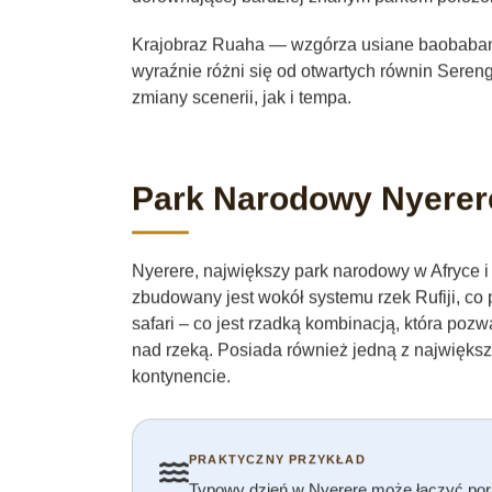
Krajobraz Ruaha — wzgórza usiane baobabam
wyraźnie różni się od otwartych równin Sereng
zmiany scenerii, jak i tempa.
Park Narodowy Nyerer
Nyerere, największy park narodowy w Afryce i
zbudowany jest wokół systemu rzek Rufiji, co 
safari – co jest rzadką kombinacją, która poz
nad rzeką. Posiada również jedną z najwięks
kontynencie.
PRAKTYCZNY PRZYKŁAD
Typowy dzień w Nyerere może łączyć pora