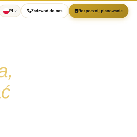
PL
Zadzwoń do nas
Rozpocznij planowanie
a,
ać