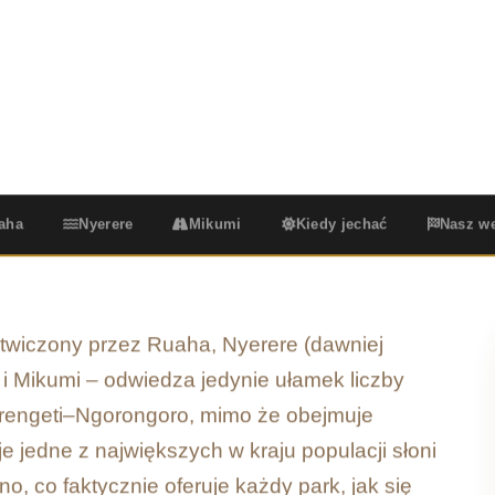
 i jak zaplanować podróż tam.
a w parku
Niski poziom tłumu
Opcje dostępu i przelotu
N
aha
Nyerere
Mikumi
Kiedy jechać
Nasz we
twiczony przez Ruaha, Nyerere (dawniej
 Mikumi – odwiedza jedynie ułamek liczby
rengeti–Ngorongoro, mimo że obejmuje
e jedne z największych w kraju populacji słoni
, co faktycznie oferuje każdy park, jak się