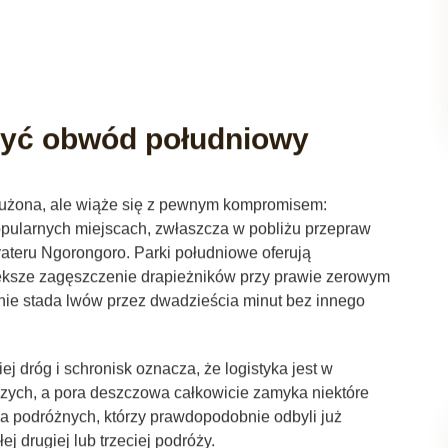
żyć obwód południowy
służona, ale wiąże się z pewnym kompromisem:
pularnych miejscach, zwłaszcza w pobliżu przepraw
rateru Ngorongoro. Parki południowe oferują
ksze zagęszczenie drapieżników przy prawie zerowym
ie stada lwów przez dwadzieścia minut bez innego
 dróg i schronisk oznacza, że ​​logistyka jest w
czych, a pora deszczowa całkowicie zamyka niektóre
a podróżnych, którzy prawdopodobnie odbyli już
łej drugiej lub trzeciej podróży.