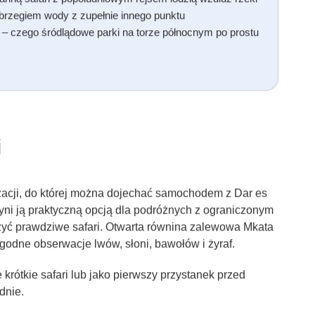
d brzegiem wody z zupełnie innego punktu
 – czego śródlądowe parki na torze północnym po prostu
i
lizacji, do której można dojechać samochodem z Dar es
zyni ją praktyczną opcją dla podróżnych z ograniczonym
żyć prawdziwe safari. Otwarta równina zalewowa Mkata
godne obserwacje lwów, słoni, bawołów i żyraf.
rótkie safari lub jako pierwszy przystanek przed
dnie.