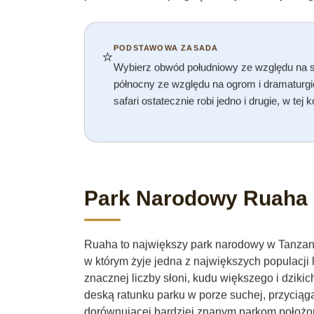
PODSTAWOWA ZASADA
⭐
Wybierz obwód południowy ze względu na s
północny ze względu na ogrom i dramaturgi
safari ostatecznie robi jedno i drugie, w tej k
Park Narodowy Ruaha
Ruaha to największy park narodowy w Tanzanii
w którym żyje jedna z największych populacji
znacznej liczby słoni, kudu większego i dziki
deską ratunku parku w porze suchej, przyciąg
dorównującej bardziej znanym parkom położo