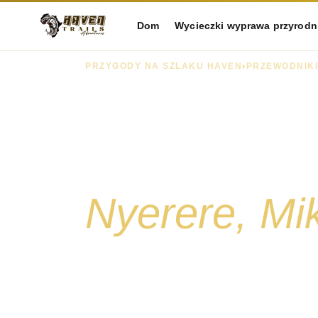
Dom
Wycieczki wyprawa przyrodn
PRZYGODY NA SZLAKU HAVEN
›
PRZEWODNIKI
Przewodnik
południowe
Nyerere, Mik
Podczas gdy większość odwiedzających po r
Serengeti, południowa część Tanzanii oferuj
zatłoczonych miejsc do oglądania zwierzyn