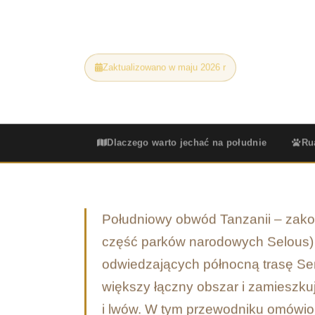
faktycznie oferują Ruaha, Nyerere i Mikumi
Zaktualizowano w maju 2026 r
Dzika przyrod
Dlaczego warto jechać na południe
Ru
Południowy obwód Tanzanii – zako
część parków narodowych Selous) i
odwiedzających północną trasę Se
większy łączny obszar i zamieszkuj
i lwów. W tym przewodniku omówiono