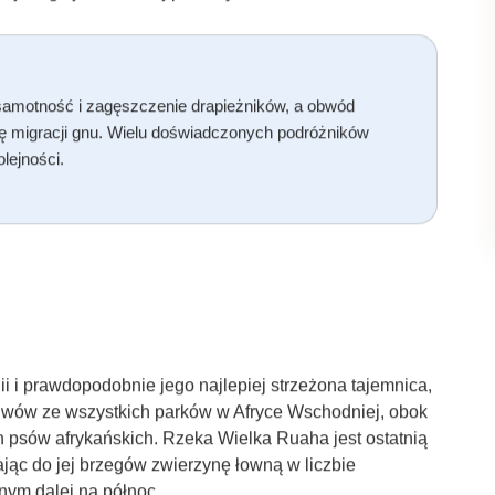
amotność i zagęszczenie drapieżników, a obwód
ę migracji gnu. Wielu doświadczonych podróżników
olejności.
 i prawdopodobnie jego najlepiej strzeżona tajemnica,
 lwów ze wszystkich parków w Afryce Wschodniej, obok
ch psów afrykańskich. Rzeka Wielka Ruaha jest ostatnią
ając do jej brzegów zwierzynę łowną w liczbie
nym dalej na północ.