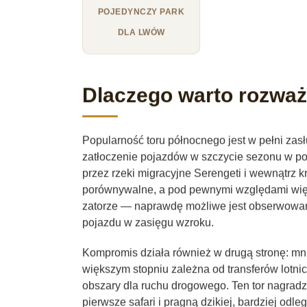
POJEDYNCZY PARK
DLA LWÓW
Dlaczego warto rozwa
Popularność toru północnego jest w pełni za
zatłoczenie pojazdów w szczycie sezonu w po
przez rzeki migracyjne Serengeti i wewnątrz k
porównywalne, a pod pewnymi względami wię
zatorze — naprawdę możliwe jest obserwowan
pojazdu w zasięgu wzroku.
Kompromis działa również w drugą stronę: mniej
większym stopniu zależna od transferów lotni
obszary dla ruchu drogowego. Ten tor nagradz
pierwsze safari i pragną dzikiej, bardziej odleg