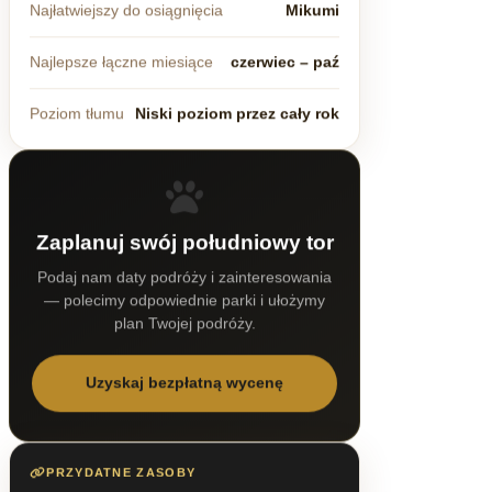
Najłatwiejszy do osiągnięcia
Mikumi
Najlepsze łączne miesiące
czerwiec – paź
Poziom tłumu
Niski poziom przez cały rok
Zaplanuj swój południowy tor
Podaj nam daty podróży i zainteresowania
— polecimy odpowiednie parki i ułożymy
plan Twojej podróży.
Uzyskaj bezpłatną wycenę
PRZYDATNE ZASOBY