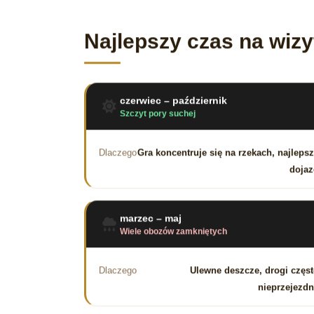
Najlepszy czas na wizy
czerwiec – październik
Szczyt pory suchej
Dlaczego
Gra koncentruje się na rzekach, najleps
dojaz
marzec – maj
Wiele obozów zamkniętych
Dlaczego
Ulewne deszcze, drogi częs
nieprzejezd