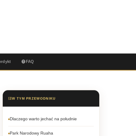
ajlepszy czas na wizytę
rdykt
FAQ
W TYM PRZEWODNIKU
Dlaczego warto jechać na południe
Park Narodowy Ruaha