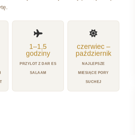
tę.
1–1,5
czerwiec –
godziny
październik
PRZYLOT Z DAR ES
NAJLEPSZE
H
SALAAM
MIESIĄCE PORY
T
SUCHEJ