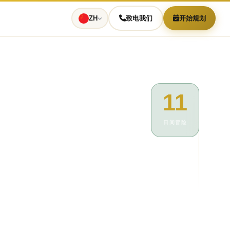
ZH
致电我们
开始规划
11
日间冒险