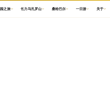
物园之旅
乞力马扎罗山
桑给巴尔
一日游
关于