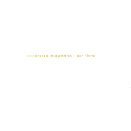
טיולי יום · הרפתקאות טנזניה
One יום.
of Memo
ורשים שבועות כדי לחוות. מהקלדרה העתיקה של