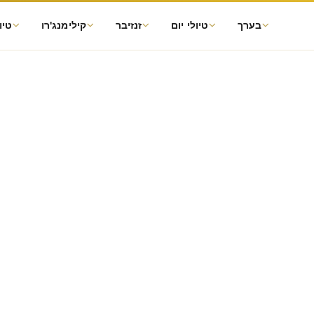
בערך
טיולי יום
זנזיבר
קילימנג'רו
טיו