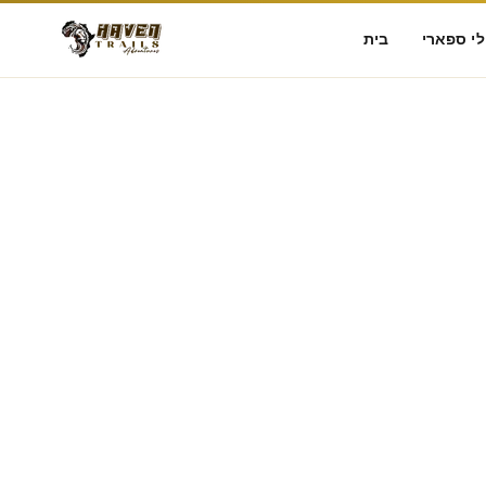
לי ספארי
בית