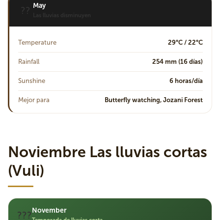
May
??
Las lluvias disminuyen
Temperature
29°C / 22°C
Rainfall
254 mm (16 días)
Sunshine
6 horas/día
Mejor para
Butterfly watching, Jozani Forest
Noviembre Las lluvias cortas
(Vuli)
November
???