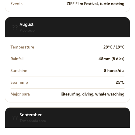
Events
ZIFF Film Festival, turtle nesting
August
??
Pico seco
Temperature
29°C / 19°C
Rainfall
48mm (8 días)
Sunshine
8 horas/día
Sea Temp
25°C
Mejor para
Kitesurfing, diving, whale watching
September
??
Temporada seca