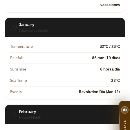
vacaciones
January
??
Caluroso y soleado
Temperature
32°C / 23°C
Rainfall
86 mm (10 días)
Sunshine
8 horas/día
Sea Temp
28°C
Events
Revolution Día (Jan 12)
February
?
Hottest Month