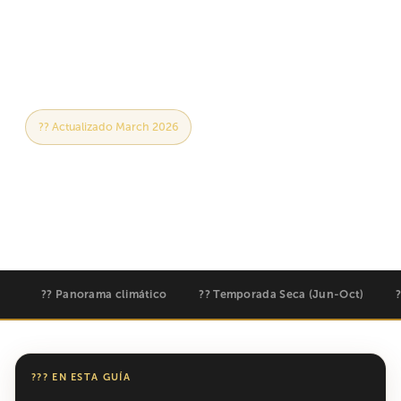
culturales y exactamente cuándo ir para su
escapada perfecta al Océano Índico.
?? Actualizado March 2026
??? 25-32°C Year-Round
?? Mejor buceo: julio-octubre y diciembre-marzo
?? Sauti za Busara: February
?? Panorama climático
?? Temporada Seca (Jun-Oct)
??? EN ESTA GUÍA