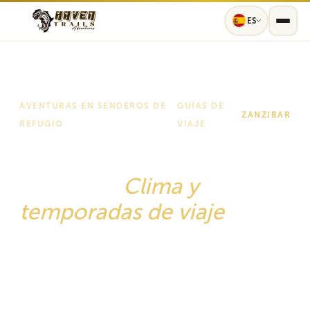
ES
AVENTURAS EN SENDEROS DE
GUÍAS DE
ZANZIBAR
REFUGIO
VIAJE
Mejor época para visitar
Zanzíbar:
Clima y
temporadas de viaje
Su guía completa para 2026 sobre el clima
tropical de Zanzíbar: desde estaciones secas
bañadas por el sol hasta períodos de exuberante
vegetación, condiciones de buceo, festivales