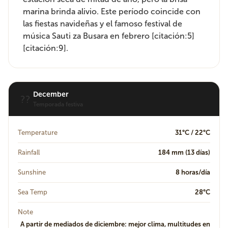
marina brinda alivio. Este período coincide con
las fiestas navideñas y el famoso festival de
música Sauti za Busara en febrero [citación:5]
[citación:9].
December
??
Temporada festiva
Temperature
31°C / 22°C
Rainfall
184 mm (13 días)
Sunshine
8 horas/día
Sea Temp
28°C
Note
A partir de mediados de diciembre: mejor clima, multitudes en