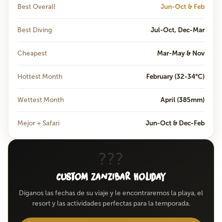
Best Overall
Jun-Oct & Feb
Best Diving
Jul-Oct, Dec-Mar
Cheapest
Mar-May & Nov
Hottest Month
February (32-34°C)
Wettest Month
April (385mm)
Mejor + Safari
Jun-Oct & Dec-Feb
???
Custom Zanzibar Holiday
Díganos las fechas de su viaje y le encontraremos la playa, el
resort y las actividades perfectas para la temporada.