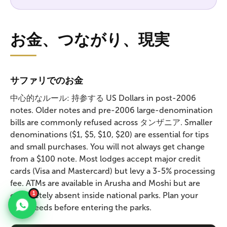
お金、つながり、現実
サファリでのお金
中心的なルール: 持参する US Dollars in post-2006
notes. Older notes and pre-2006 large-denomination
bills are commonly refused across タンザニア. Smaller
denominations ($1, $5, $10, $20) are essential for tips
and small purchases. You will not always get change
from a $100 note. Most lodges accept major credit
cards (Visa and Mastercard) but levy a 3-5% processing
fee. ATMs are available in Arusha and Moshi but are
1
completely absent inside national parks. Plan your
cash needs before entering the parks.