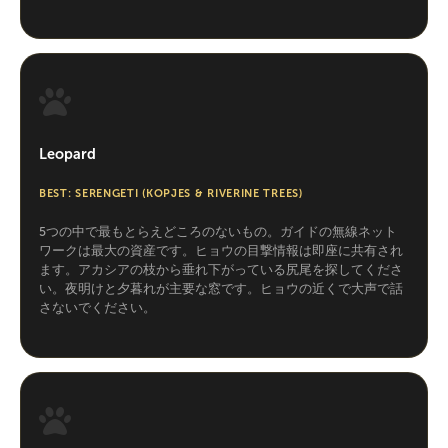
Leopard
BEST: SERENGETI (KOPJES & RIVERINE TREES)
5つの中で最もとらえどころのないもの。ガイドの無線ネット
ワークは最大の資産です。ヒョウの目撃情報は即座に共有され
ます。アカシアの枝から垂れ下がっている尻尾を探してくださ
い。夜明けと夕暮れが主要な窓です。ヒョウの近くで大声で話
さないでください。