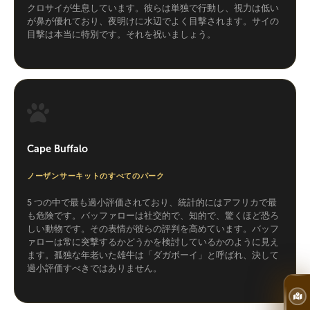
クロサイが生息しています。彼らは単独で行動し、視力は低い
が鼻が優れており、夜明けに水辺でよく目撃されます。サイの
目撃は本当に特別です。それを祝いましょう。
Cape Buffalo
ノーザンサーキットのすべてのパーク
5 つの中で最も過小評価されており、統計的にはアフリカで最
も危険です。バッファローは社交的で、知的で、驚くほど恐ろ
しい動物です。その表情が彼らの評判を高めています。バッフ
ァローは常に突撃するかどうかを検討しているかのように見え
ます。孤独な年老いた雄牛は「ダガボーイ」と呼ばれ、決して
過小評価すべきではありません。