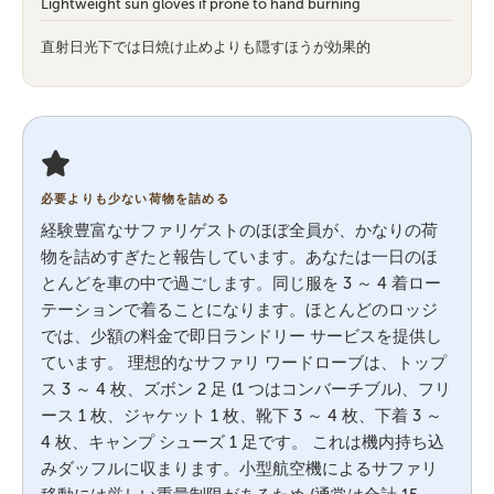
Lightweight sun gloves if prone to hand burning
直射日光下では日焼け止めよりも隠すほうが効果的
必要よりも少ない荷物を詰める
経験豊富なサファリゲストのほぼ全員が、かなりの荷
物を詰めすぎたと報告しています。あなたは一日のほ
とんどを車の中で過ごします。同じ服を 3 ～ 4 着ロー
テーションで着ることになります。ほとんどのロッジ
では、少額の料金で即日ランドリー サービスを提供し
ています。 理想的なサファリ ワードローブは、トップ
ス 3 ～ 4 枚、ズボン 2 足 (1 つはコンバーチブル)、フリ
ース 1 枚、ジャケット 1 枚、靴下 3 ～ 4 枚、下着 3 ～
4 枚、キャンプ シューズ 1 足です。 これは機内持ち込
みダッフルに収まります。小型航空機によるサファリ