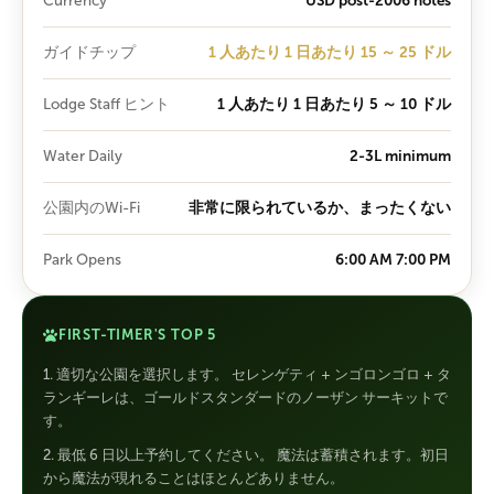
Currency
USD post-2006 notes
ガイドチップ
1 人あたり 1 日あたり 15 ～ 25 ドル
Lodge Staff ヒント
1 人あたり 1 日あたり 5 ～ 10 ドル
Water Daily
2-3L minimum
公園内のWi-Fi
非常に限られているか、まったくない
Park Opens
6:00 AM 7:00 PM
FIRST-TIMER'S TOP 5
1. 適切な公園を選択します。 セレンゲティ + ンゴロンゴロ + タ
ランギーレは、ゴールドスタンダードのノーザン サーキットで
す。
2. 最低 6 日以上予約してください。 魔法は蓄積されます。初日
から魔法が現れることはほとんどありません。