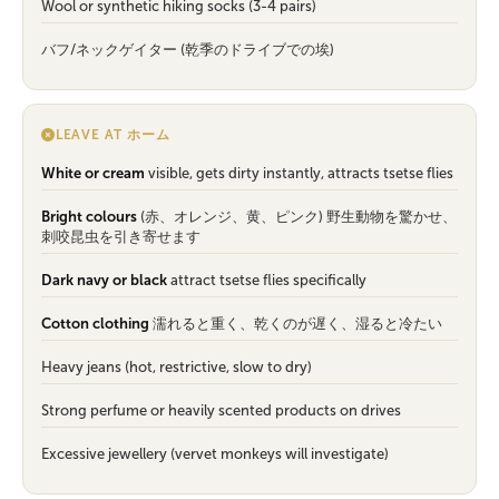
Wool or synthetic hiking socks (3-4 pairs)
バフ/ネックゲイター (乾季のドライブでの埃)
LEAVE AT ホーム
White or cream
visible, gets dirty instantly, attracts tsetse flies
Bright colours
(赤、オレンジ、黄、ピンク) 野生動物を驚かせ、
刺咬昆虫を引き寄せます
Dark navy or black
attract tsetse flies specifically
Cotton clothing
濡れると重く、乾くのが遅く、湿ると冷たい
Heavy jeans (hot, restrictive, slow to dry)
Strong perfume or heavily scented products on drives
Excessive jewellery (vervet monkeys will investigate)