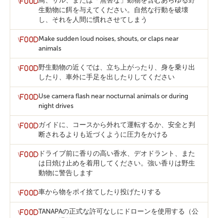
鳥、サル、または「無害な」動物を含むあらゆる野
生動物に餌を与えてください。自然な行動を破壊
し、それを人間に慣れさせてしまう
Make sudden loud noises, shouts, or claps near
animals
野生動物の近くでは、立ち上がったり、身を乗り出
したり、車外に手足を出したりしてください
Use camera flash near nocturnal animals or during
night drives
ガイドに、コースから外れて運転するか、安全と判
断されるよりも近づくように圧力をかける
ドライブ前に香りの高い香水、デオドラント、また
は日焼け止めを着用してください。強い香りは野生
動物に警告します
車から物をポイ捨てしたり投げたりする
TANAPAの正式な許可なしにドローンを使用する（公