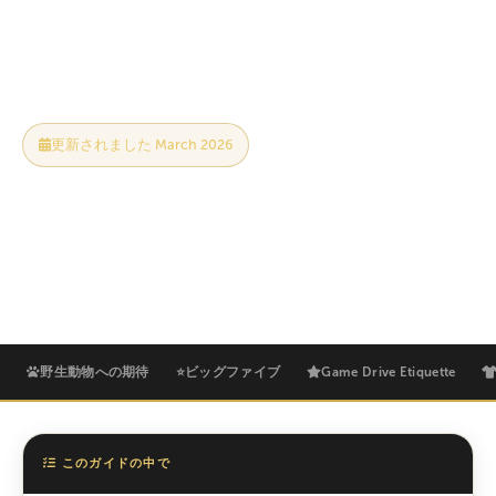
生に一度の経験に変える考え方の変化など、パンフレ
ットには載っていない誠実なガイドです。
更新されました March 2026
初めてのSafariの必需品
Practical & Honest
Photography ヒント
18 分で読めます
ハブン・トレイルズ・アドベンチャーズ
野生動物への期待
⭐ビッグファイブ
Game Drive Etiquette
このガイドの中で