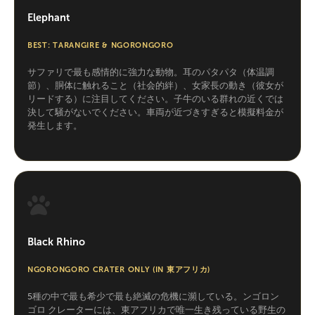
Elephant
BEST: TARANGIRE & NGORONGORO
サファリで最も感情的に強力な動物。耳のパタパタ（体温調
節）、胴体に触れること（社会的絆）、女家長の動き（彼女が
リードする）に注目してください。子牛のいる群れの近くでは
決して騒がないでください。車両が近づきすぎると模擬料金が
発生します。
Black Rhino
NGORONGORO CRATER ONLY (IN 東アフリカ)
5種の中で最も希少で最も絶滅の危機に瀕している。ンゴロン
ゴロ クレーターには、東アフリカで唯一生き残っている野生の