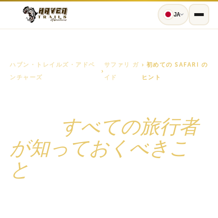
JA
ハブン・トレイルズ・アドベ
サファリ ガ
› 初めての SAFARI の
›
ンチャーズ
イド
ヒント
初めての Safari のヒ
ント:
すべての旅行者
が知っておくべきこ
と
野生動物への期待、狩猟ドライブのエチケット、服
装、写真、お金、つながり、そして良いサファリを一