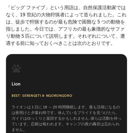
「ビッグ ファイブ」という用語は、自然保護活動家では
なく、19 世紀の大物狩猟者によって造られました。これ
は、徒歩で狩猟するのが最も危険で困難な 5 つの動物を
指しました。今日では、アフリカの最も象徴的なサファ
リ動物 5 匹について説明します。それぞれについて、遭
遇する前に知っておくべきことは次のとおりです。
Lion
BEST: SERENGETI & NGORONGORO
ライオンは 1 日に 18 ～ 20 時間睡眠します。最も活発になるの
は夜明けと夕暮れ時です。休んでいるプライドを見つけたら、
ガイドはゆっくりと旋回するかもしれません. 彼らは活動を待っ
ています。忍耐は報われます。キャンプの夜の轟音は忘れられ
ません。