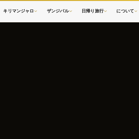
キリマンジャロ
ザンジバル
日帰り旅行
について