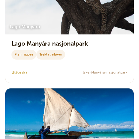
Lago Manyára
Lago Manyára nasjonalpark
Flamingoer
Treklatreløver
?
Utforsk
lake-Manyára-nasjonalpark