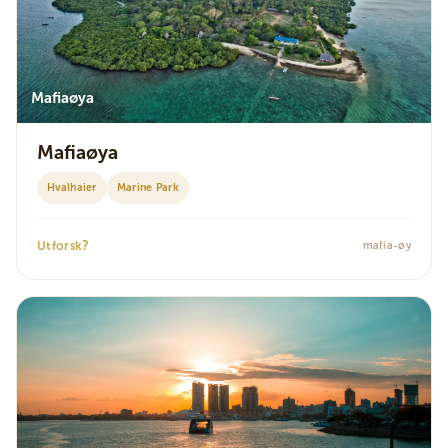
Mafiaøya
Mafiaøya
Hvalhaier
Marine Park
?
Utforsk
mafia-øy