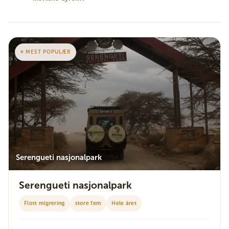
⭐ MEST POPULÆR
Serengueti nasjonalpark
Serengueti nasjonalpark
Flott migrering
store fem
Hele året