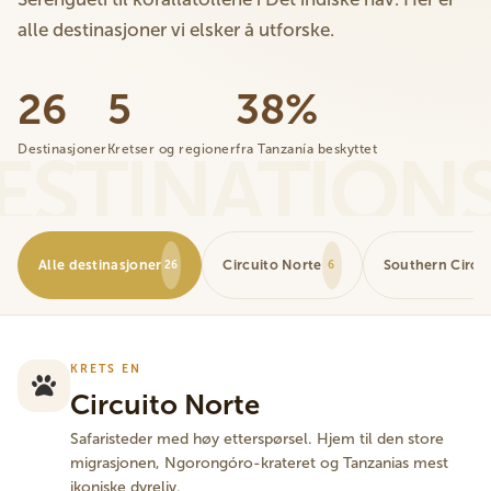
alle destinasjoner vi elsker å utforske.
26
5
38%
Destinasjoner
Kretser og regioner
fra Tanzanía beskyttet
Alle destinasjoner
Circuito Norte
Southern Circui
26
6
KRETS EN
Circuito Norte
Safaristeder med høy etterspørsel. Hjem til den store
migrasjonen, Ngorongóro-krateret og Tanzanias mest
ikoniske dyreliv.