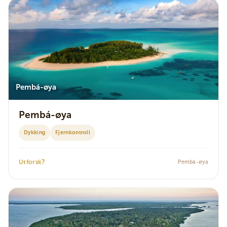
Pembá-øya
Pembá-øya
Dykking
Fjernkontroll
?
Utforsk
Pembá-øya