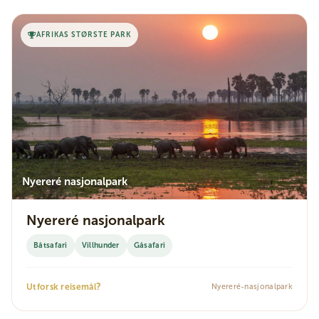
AFRIKAS STØRSTE PARK
Nyereré nasjonalpark
Nyereré nasjonalpark
Båtsafari
Villhunder
Gåsafari
?
Utforsk reisemål
Nyereré-nasjonalpark