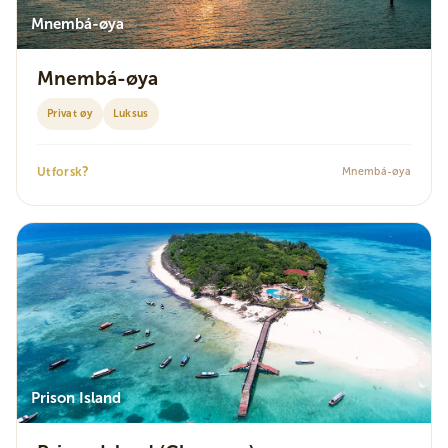
Mnembá-øya
Mnembá-øya
Privat øy
Luksus
?
Utforsk
Mnembá-øya
Prison Island