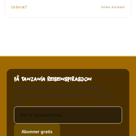
?
Utforsk
kilwa-kisiwani
Få Tanzanía reiseinspirasjon
dyrelivsreisetips, Kilimanyáro-guider og
sesongbaserte reiseråd. Levert til innboksen
din.
Abonner gratis