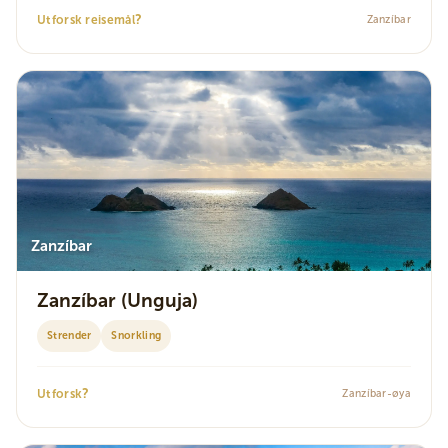
?
Utforsk reisemål
Zanzíbar
Zanzíbar
Zanzíbar (Unguja)
Strender
Snorkling
?
Utforsk
Zanzíbar-øya