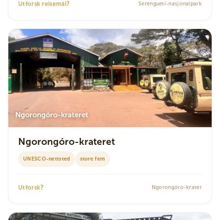
?
Utforsk reisemål
Serengueti-nasjonalpark
Ngorongóro-krateret
Ngorongóro-krateret
UNESCO-nettsted
store fem
?
Utforsk
Ngorongóro-krater