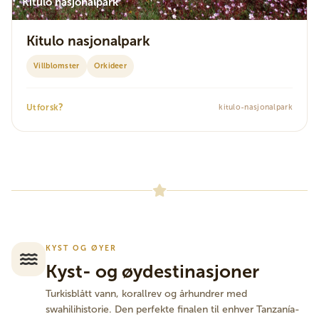
Kitulo nasjonalpark
Kitulo nasjonalpark
Villblomster
Orkideer
?
Utforsk
kitulo-nasjonalpark
KYST OG ØYER
Kyst- og øydestinasjoner
Turkisblått vann, korallrev og århundrer med
swahilihistorie. Den perfekte finalen til enhver Tanzanía-