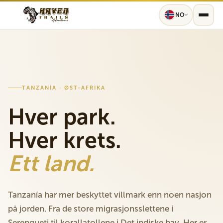
NO
TANZANÍA · ØST-AFRIKA
Hver park.
Hver krets.
Ett land.
Tanzanía har mer beskyttet villmark enn noen nasjon
på jorden. Fra de store migrasjonsslettene i
Serengueti til korallatollene i Det indiske hav. Her er