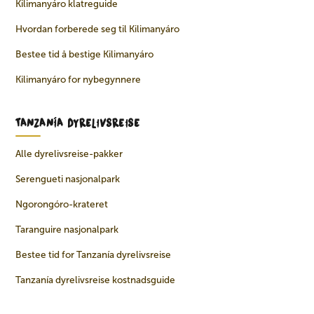
Kilimanyáro klatreguide
Hvordan forberede seg til Kilimanyáro
Bestee tid å bestige Kilimanyáro
Kilimanyáro for nybegynnere
TANZANÍA DYRELIVSREISE
Alle dyrelivsreise-pakker
Serengueti nasjonalpark
Ngorongóro-krateret
Taranguire nasjonalpark
Bestee tid for Tanzanía dyrelivsreise
Tanzanía dyrelivsreise kostnadsguide