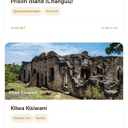
Prison Island (Changuu)
Kjempeskilpadder
Historie
?
Utforsk
fengsel-øy
Kilwa Kisiwani
Kilwa Kisiwani
Swahili-arv
Ruiner