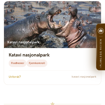
PLANLEGG REISEN
Katavi nasjonalpark
Katavi nasjonalpark
Flodhester
Fjernkontroll
?
Utforsk
katavi-nasjonalpark