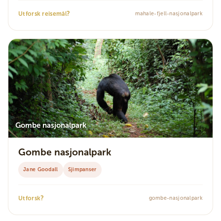
?
Utforsk reisemål
mahale-fjell-nasjonalpark
Gombe nasjonalpark
Gombe nasjonalpark
Jane Goodall
Sjimpanser
?
Utforsk
gombe-nasjonalpark