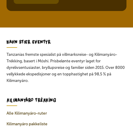
HAVN STIER EVENTYR
Tanzanias fremste spesialist på villmarksreise- og Kilimanyáro-
Trékkíng, basert i Móshi. Prisbelønte eventyr laget for
dyrelivsentusiaster, bryllupsreise og familier siden 2015. Over 8000
vellykkede ekspedisjoner og en topphastighet på 98,5 % på
Kilimanyáro.
KILIMANYÁRO TRÉKKÍNG
Alle Kilimanyáro-ruter
Kilimanyáro pakkeliste