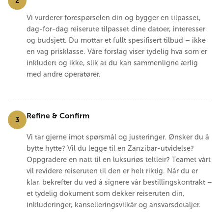
2
Vi vurderer forespørselen din og bygger en tilpasset,
dag-for-dag reiserute tilpasset dine datoer, interesser
og budsjett. Du mottar et fullt spesifisert tilbud – ikke
en vag prisklasse. Våre forslag viser tydelig hva som er
inkludert og ikke, slik at du kan sammenligne ærlig
med andre operatører.
Refine & Confirm
3
Vi tar gjerne imot spørsmål og justeringer. Ønsker du å
bytte hytte? Vil du legge til en Zanzibar-utvidelse?
Oppgradere en natt til en luksuriøs teltleir? Teamet vårt
vil revidere reiseruten til den er helt riktig. Når du er
klar, bekrefter du ved å signere vår bestillingskontrakt –
et tydelig dokument som dekker reiseruten din,
inkluderinger, kanselleringsvilkår og ansvarsdetaljer.