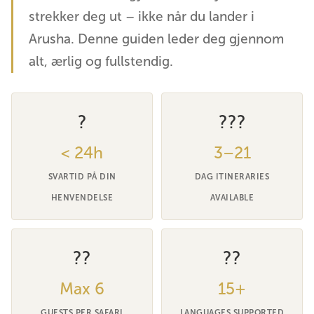
strekker deg ut – ikke når du lander i
Arusha. Denne guiden leder deg gjennom
alt, ærlig og fullstendig.
?
???
< 24h
3–21
SVARTID PÅ DIN
DAG ITINERARIES
HENVENDELSE
AVAILABLE
??
??
Max 6
15+
GUESTS PER SAFARI
LANGUAGES SUPPORTED