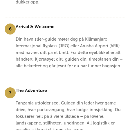
dukker opp.
Arrival & Welcome
6
Din havn stier-guide møter deg på Kilimanjaro
Internasjonal flyplass (JRO) eller Arusha Airport (ARK)
med navnet ditt på et brett. Fra dette øyeblikket er alt
håndtert. Kjøretøyet ditt, guiden din, timeplanen din –
alle bekreftet og går jevnt før du har funnet bagasjen.
The Adventure
7
Tanzania utfolder seg. Guiden din leder hver game
drive, hver parkovergang, hver lodge-innsjekking. Du
fokuserer helt på å være tilstede – på løvene,
landskapene, stillheten, undringen. All logistikk er
usynlig, akkurat slik den skal være.