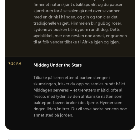
finner et naturskjønt utsiktspunkt og du pauser
kjøreturen for å se solen gå ned over savannen
med en drink i hånden, og gin og tonic er det
tradisjonelle valget. Himmelen blir gull og roser.
Lydene av busken blir dypere rundt deg. Dette
øyeblikket, mer enn nesten noe annet, er grunnen
til at folk vender tilbake til Afrika igjen og igjen.
7:30 PM
Middag Under the Stars
Tilbake på leiren etter at parken stenger i
skumringen, frisker du opp og samles rundt bålet.
Middagen serveres – et treretters måltid, ofte al
fresco, med lyden av den afrikanske natten som
bakteppe. Løven brøler i det fjerne. Hyener som
ringer. Ilden knitrer. Du vil sove bedre her enn noe
annet sted på jorden.