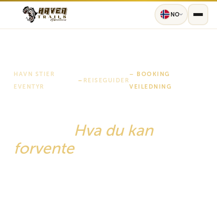
NO
HAVN STIER
– BOOKING
–
REISEGUIDER
EVENTYR
VEILEDNING
Fra bestilling til
eventyr:
Hva du kan
forvente
with havn stier
Din forespørsel til din endelige solnedgang – en
komplett, ærlig guide til hver etappe av en havn
stier-safari, Kilimanjaro-vandring eller Tanzania-
reise. Ingen overraskelser. Bare ekstraordinært.