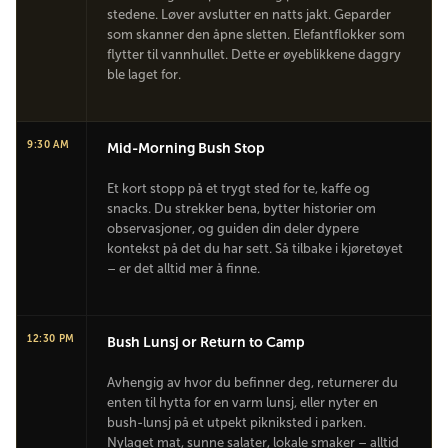
stedene. Løver avslutter en natts jakt. Geparder
som skanner den åpne sletten. Elefantflokker som
flytter til vannhullet. Dette er øyeblikkene daggry
ble laget for.
9:30 AM
Mid-Morning Bush Stop
Et kort stopp på et trygt sted for te, kaffe og
snacks. Du strekker bena, bytter historier om
observasjoner, og guiden din deler dypere
kontekst på det du har sett. Så tilbake i kjøretøyet
– er det alltid mer å finne.
12:30 PM
Bush Lunsj or Return to Camp
Avhengig av hvor du befinner deg, returnerer du
enten til hytta for en varm lunsj, eller nyter en
bush-lunsj på et utpekt pikniksted i parken.
Nylaget mat, sunne salater, lokale smaker – alltid