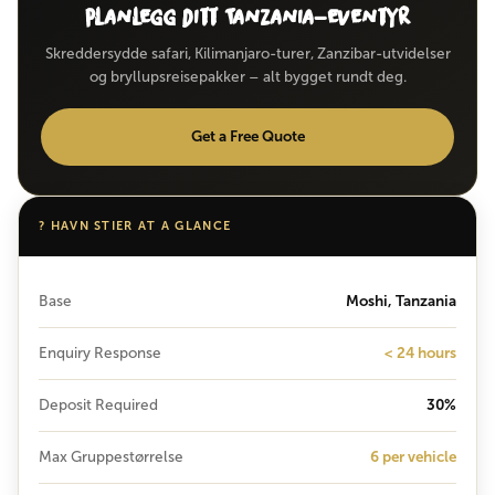
Planlegg ditt Tanzania-eventyr
Skreddersydde safari, Kilimanjaro-turer, Zanzibar-utvidelser
og bryllupsreisepakker – alt bygget rundt deg.
Get a Free Quote
? HAVN STIER AT A GLANCE
Base
Moshi, Tanzania
Enquiry Response
< 24 hours
Deposit Required
30%
Max Gruppestørrelse
6 per vehicle