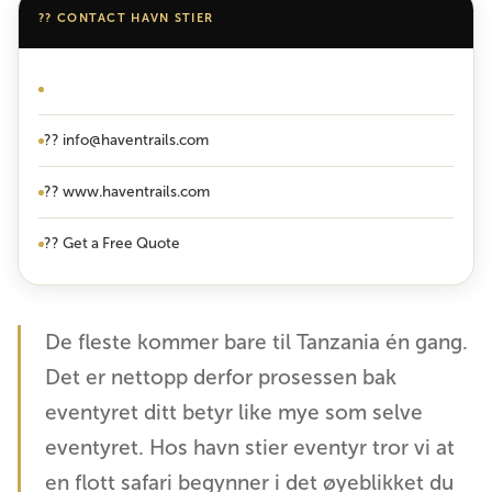
?? CONTACT HAVN STIER
?? WhatsApp: +255 713 334 154
?? info@haventrails.com
?? www.haventrails.com
?? Get a Free Quote
De fleste kommer bare til Tanzania én gang.
Det er nettopp derfor prosessen bak
eventyret ditt betyr like mye som selve
eventyret. Hos havn stier eventyr tror vi at
en flott safari begynner i det øyeblikket du