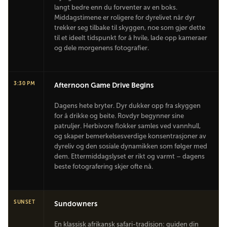
langt bedre enn du forventer av en boks.
Middagstimene er roligere for dyrelivet når dyr
trekker seg tilbake til skyggen, noe som gjør dette
til et ideelt tidspunkt for å hvile, lade opp kameraer
og dele morgenens fotografier.
3:30 PM
Afternoon Game Drive Begins
Dagens hete bryter. Dyr dukker opp fra skyggen
for å drikke og beite. Rovdyr begynner sine
patruljer. Herbivore flokker samles ved vannhull,
og skaper bemerkelsesverdige konsentrasjoner av
dyreliv og den sosiale dynamikken som følger med
dem. Ettermiddagslyset er rikt og varmt – dagens
beste fotografering skjer ofte nå.
SUNSET
Sundowners
En klassisk afrikansk safari-tradisjon: guiden din