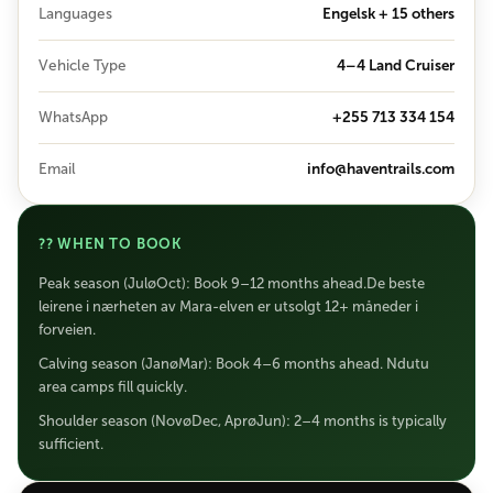
Languages
Engelsk + 15 others
Vehicle Type
4–4 Land Cruiser
WhatsApp
+255 713 334 154
Email
info@haventrails.com
?? WHEN TO BOOK
Peak season (JuløOct): Book 9–12 months ahead.De beste
leirene i nærheten av Mara-elven er utsolgt 12+ måneder i
forveien.
Calving season (JanøMar): Book 4–6 months ahead. Ndutu
area camps fill quickly.
Shoulder season (NovøDec, AprøJun): 2–4 months is typically
sufficient.