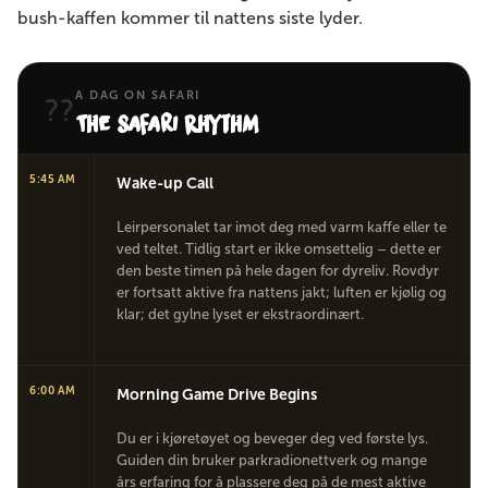
bush-kaffen kommer til nattens siste lyder.
A DAG ON SAFARI
??
The Safari Rhythm
5:45 AM
Wake-up Call
Leirpersonalet tar imot deg med varm kaffe eller te
ved teltet. Tidlig start er ikke omsettelig – dette er
den beste timen på hele dagen for dyreliv. Rovdyr
er fortsatt aktive fra nattens jakt; luften er kjølig og
klar; det gylne lyset er ekstraordinært.
6:00 AM
Morning Game Drive Begins
Du er i kjøretøyet og beveger deg ved første lys.
Guiden din bruker parkradionettverk og mange
års erfaring for å plassere deg på de mest aktive