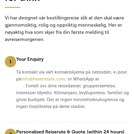
Vi har designet vår bestillingsreise slik at den skal være
gjennomsiktig, rolig og oppriktig menneskelig. Her er
nøyaktig hva som skjer fra din første melding til
avreisemorgenen.
Your Enquiry
1
Ta kontakt via vårt kontaktskjema på nettsiden, e-post
på
info@haventrails.com
, or WhatsApp at
+255 713 334
154
. Fortell oss dine reisedatoer, gruppestørrelse,
interesser (dyreliv, Kilimanjaro, bryllupsreise, familie) og
grovt budsjett. Det er ingen minsteforbruksgrense og
ingen forpliktelse på dette stadiet.
Personalised Reiserute & Quote (within 24 hours)