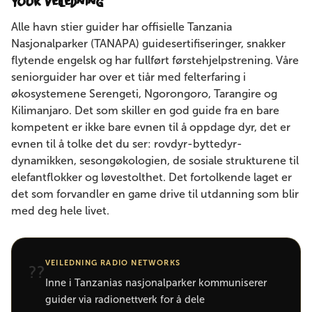
Your Veiledning
Alle havn stier guider har offisielle Tanzania
Nasjonalparker (TANAPA) guidesertifiseringer, snakker
flytende engelsk og har fullført førstehjelpstrening. Våre
seniorguider har over et tiår med felterfaring i
økosystemene Serengeti, Ngorongoro, Tarangire og
Kilimanjaro. Det som skiller en god guide fra en bare
kompetent er ikke bare evnen til å oppdage dyr, det er
evnen til å tolke det du ser: rovdyr-byttedyr-
dynamikken, sesongøkologien, de sosiale strukturene til
elefantflokker og løvestolthet. Det fortolkende laget er
det som forvandler en game drive til utdanning som blir
med deg hele livet.
VEILEDNING RADIO NETWORKS
??
Inne i Tanzanias nasjonalparker kommuniserer
guider via radionettverk for å dele