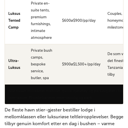
Private en-
suite tents,
Luksus
Couples,
premium
Tented
$600ø$900/pp/day
honeymoon
furnishings,
Camp
milestone tr
intimate
atmosphere
Private bush
De som vil 
camps,
Ultra-
det fineste
bespoke
$900ø$1,500+/pp/day
Luksus
Tanzania ha
service,
tilby
butler, spa
Alle nivåer inkluderer måltider, guide, kjøretøy og parkavgifter i havn
stier-priser. Prisene varierer etter sesong og park.
De fleste havn stier-gjester bestiller lodge i
mellomklassen eller luksuriøse teltleiropplevelser. Begge
tilbyr genuin komfort etter en dag i bushen – varme