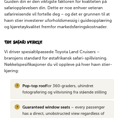
Guiden din er den viktigste faktoren for kvaliteten på
safariopplevelsen din. Dette er noe enhver veteran
safarireisende vil fortelle deg – og det er grunnen til at
havn stier investerer uforholdsmessig i guideopplæring
og kjøretøykvalitet fremfor markedsføringskostnader.
The Safari Vehicle
Vi driver spesialtilpassede Toyota Land Cruisers –
bransjens standard for østafrikansk safari-spillvisning.
Nøkkelspesifikasjoner du vil oppleve på hver havn stier-
kjøring:
Pop-top roof
for 360-graders, uhindret
fotografering og viltvisning fra stående stilling
Guaranteed window seats
– every passenger
has a direct, unobstructed view regardless of