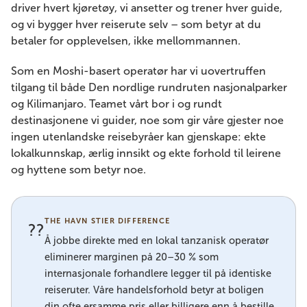
driver hvert kjøretøy, vi ansetter og trener hver guide,
og vi bygger hver reiserute selv – som betyr at du
betaler for opplevelsen, ikke mellommannen.
Som en Moshi-basert operatør har vi uovertruffen
tilgang til både Den nordlige rundruten nasjonalparker
og Kilimanjaro. Teamet vårt bor i og rundt
destinasjonene vi guider, noe som gir våre gjester noe
ingen utenlandske reisebyråer kan gjenskape: ekte
lokalkunnskap, ærlig innsikt og ekte forhold til leirene
og hyttene som betyr noe.
THE HAVN STIER DIFFERENCE
??
Å jobbe direkte med en lokal tanzanisk operatør
eliminerer marginen på 20–30 % som
internasjonale forhandlere legger til på identiske
reiseruter. Våre handelsforhold betyr at boligen
din ofte ersamme pris eller billigere enn å bestille