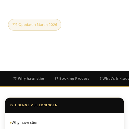
??? Oppdatert March 2026
?? Safari & Kilimanjaro
?? Based in Moshi, Tanzania
?? 15 min lest
?? havn stier eventyr
?? Why havn stier
?? Booking Process
? What's Inklud
?? I DENNE VEILEDNINGEN
Why havn stier