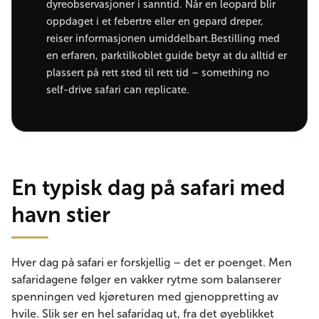
dyreobservasjoner i sanntid. Når en leopard blir
oppdaget i et febertre eller en gepard dreper,
reiser informasjonen umiddelbart.Bestilling med
en erfaren, parktilkoblet guide betyr at du alltid er
plassert på rett sted til rett tid – something no
self-drive safari can replicate.
En typisk dag på safari med
havn stier
Hver dag på safari er forskjellig – det er poenget. Men
safaridagene følger en vakker rytme som balanserer
spenningen ved kjøreturen med gjenoppretting av
hvile. Slik ser en hel safaridag ut, fra det øyeblikket