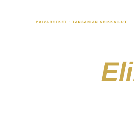
PÄIVÄRETKET · TANSANIAN SEIKKAILUT
Yksi
päivä.
El
uistojen
Tansanian ihmeet eivät vaadi viikkoja koke
muinaisesta kalderasta ja Tarangiren norsul