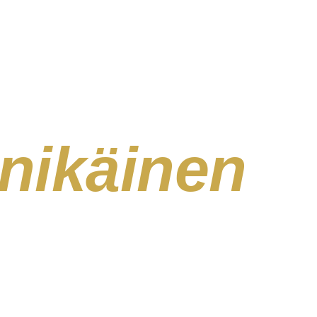
inikäinen
M
.
akseen. Ngorongoron
aumoista Materunin