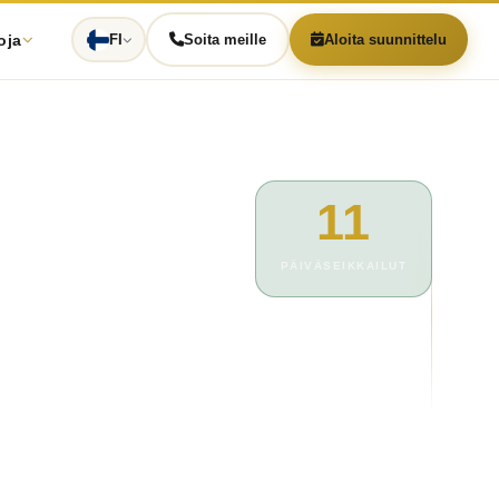
oja
FI
Soita meille
Aloita suunnittelu
11
PÄIVÄSEIKKAILUT