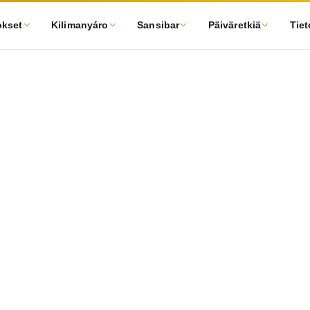
okset
Kilimanyáro
Sansibar
Päiväretkiä
Tiet