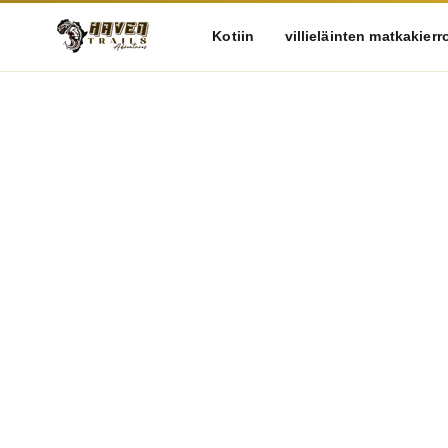
Kotiin
villieläinten matkakierr