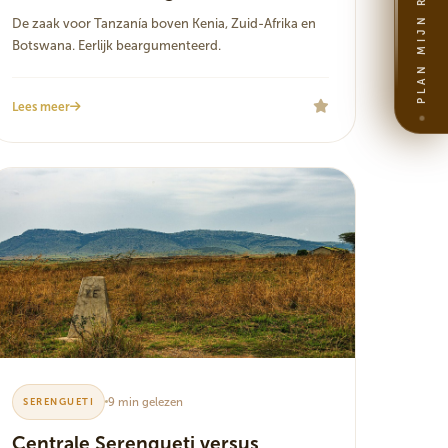
PLAN MIJN REIS
De zaak voor Tanzanía boven Kenia, Zuid-Afrika en
Botswana. Eerlijk beargumenteerd.
Lees meer
9 min gelezen
SERENGUETI
Centrale Serengueti versus