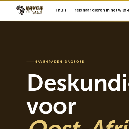
Thuis
reis naar dieren in het wil
HAVENPADEN-DAGBOEK
Deskundi
voor
Oost-Afri