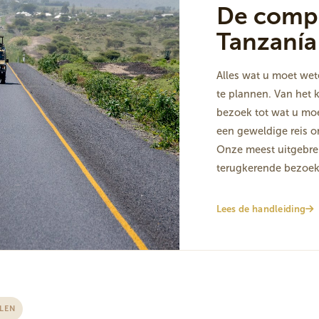
De compl
Tanzanía
Alles wat u moet wet
te plannen. Van het 
bezoek tot wat u mo
een geweldige reis o
Onze meest uitgebrei
terugkerende bezoek
Lees de handleiding
ELEN