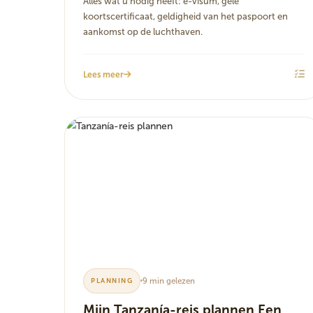
Alles wat u nodig heeft: e-visum, gele
koortscertificaat, geldigheid van het paspoort en
aankomst op de luchthaven.
Lees meer
9 min gelezen
PLANNING
Mijn Tanzanía-reis plannen Een