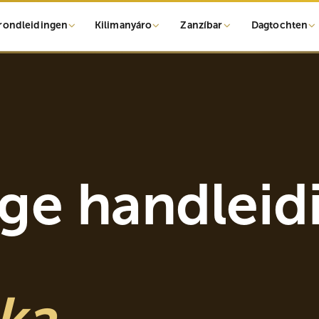
d-rondleidingen
Kilimanyáro
Zanzíbar
Dagtochten
ge handleid
ka