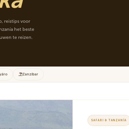
, reistips voor
nzanía het beste
uwen te reizen.
yáro
Zanzíbar
SAFARI & TANZANÍA