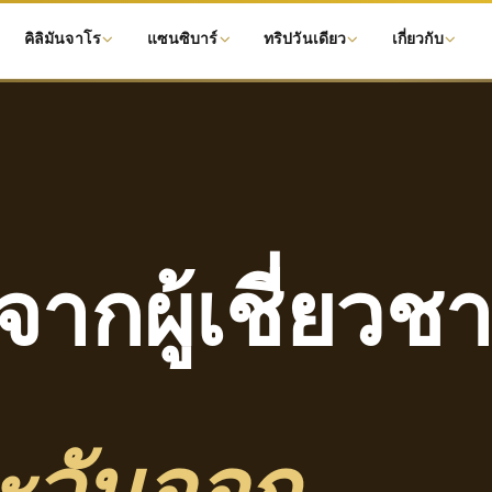
คิลิมันจาโร
แซนซิบาร์
ทริปวันเดียว
เกี่ยวกับ
ากผู้เชี่ยวช
ะวันออก