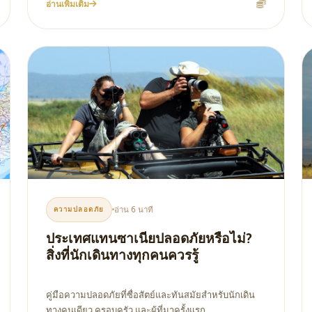
อ่านเพิ่มเติม
อ่าน 6 นาที
ความปลอดภัย
ประเทศแทนซาเนียปลอดภัยหรือไม่?
สิ่งที่นักเดินทางทุกคนควรรู้
คู่มือความปลอดภัยที่ซื่อสัตย์และทันสมัยสำหรับนักเดิน
ทางคนเดียว ครอบครัว และผู้ที่มาครั้งแรก