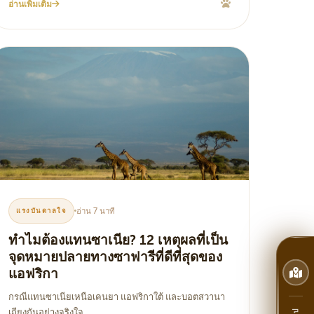
อ่านเพิ่มเติม
อ่าน 7 นาที
แรงบันดาลใจ
ทำไมต้องแทนซาเนีย? 12 เหตุผลที่เป็น
จุดหมายปลายทางซาฟารีที่ดีที่สุดของ
แอฟริกา
กรณีแทนซาเนียเหนือเคนยา แอฟริกาใต้ และบอตสวานา
เถียงกันอย่างจริงใจ