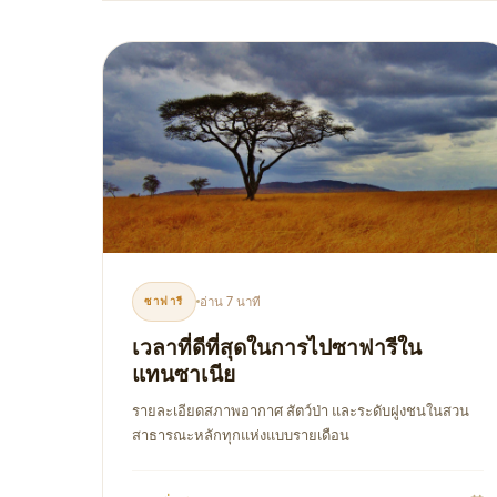
อ่าน 7 นาที
ซาฟารี
เวลาที่ดีที่สุดในการไปซาฟารีใน
แทนซาเนีย
รายละเอียดสภาพอากาศ สัตว์ป่า และระดับฝูงชนในสวน
สาธารณะหลักทุกแห่งแบบรายเดือน