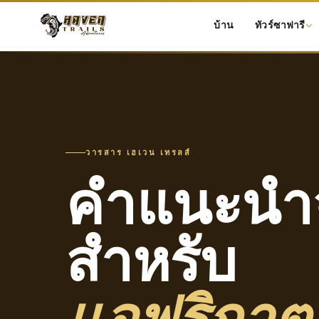
บ้าน
ทัวร์ซาฟารี
วารสาร เฮเวน เทรลส์
คำแนะนำจ
สำหรับ
แอฟริกาต