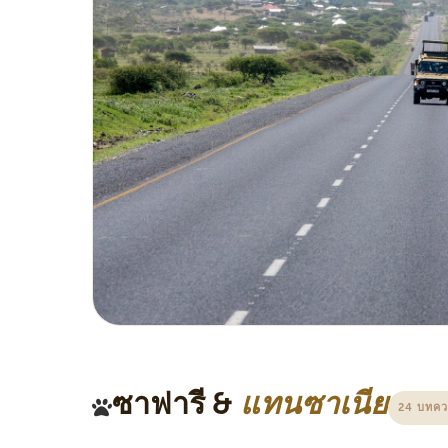
ซาฟารี &
แทนซาเนีย
24 บทค