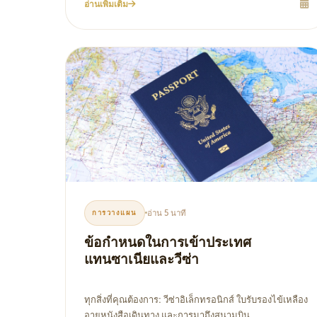
อ่านเพิ่มเติม
อ่าน 5 นาที
การวางแผน
ข้อกำหนดในการเข้าประเทศ
แทนซาเนียและวีซ่า
ทุกสิ่งที่คุณต้องการ: วีซ่าอิเล็กทรอนิกส์ ใบรับรองไข้เหลือง
อายุหนังสือเดินทาง และการมาถึงสนามบิน