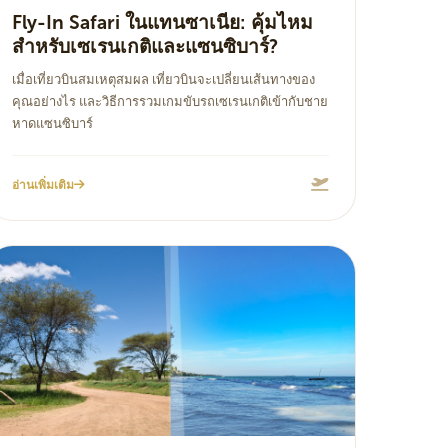
Fly-In Safari ในแทนซาเนีย: คุ้มไหม
สำหรับเซเรนเกติและแซนซิบาร์?
เมื่อเที่ยวบินสมเหตุสมผล เที่ยวบินจะเปลี่ยนเส้นทางของ
คุณอย่างไร และวิธีการรวมเกมขับรถเซเรนเกติเข้ากับชาย
หาดแซนซิบาร์
อ่านเพิ่มเติม