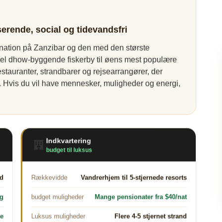
serende, social og tidevandsfri
nation på Zanzibar og den med den største
ionel dhow-byggende fiskerby til øens mest populære
estauranter, strandbarer og rejsearrangører, der
 Hvis du vil have mennesker, muligheder og energi,
Indkvartering
budget til luksus
id
Rækkevidde
Vandrerhjem til 5-stjernede resorts
ig
budget muligheder
Mange pensionater fra $40/nat
le
Luksus muligheder
Flere 4-5 stjernet strand