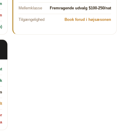
n
Mellemklasse
Fremragende udvalg $100-250/nat
en
Tilgængelighed
Book forud i højsæsonen
n)
nt
sk
ws
lt
er
a