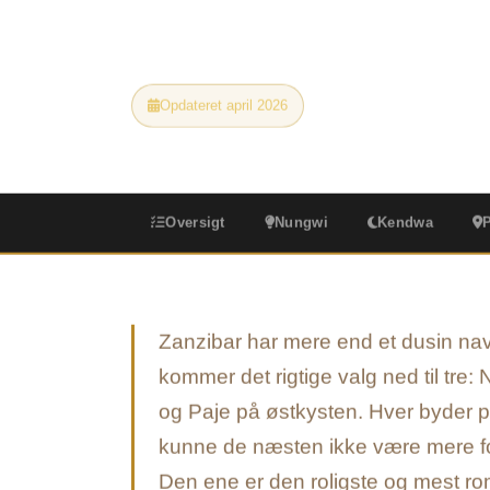
du bestiller.
Opdateret april 2026
3 strande sammenlignet
Oversigt
Nungwi
Kendwa
Zanzibar har mere end et dusin na
kommer det rigtige valg ned til tre:
og Paje på østkysten. Hver byder p
kunne de næsten ikke være mere fors
Den ene er den roligste og mest r