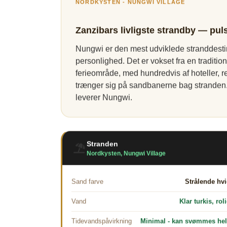
NORDKYSTEN - NUNGWI VILLAGE
Zanzibars livligste strandby — pul
Nungwi er den mest udviklede stranddesti
personlighed. Det er vokset fra en tradit
ferieområde, med hundredvis af hoteller, r
trænger sig på sandbanerne bag stranden.
leverer Nungwi.
Stranden
Nordkysten, Nungwi Village
Sand farve
Strålende hv
Vand
Klar turkis, rol
Tidevandspåvirkning
Minimal - kan svømmes he