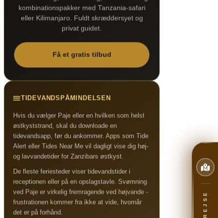
kombinationspakker med Tanzania-safari
eller Kilimanjaro. Fuldt skræddersyet og
privat guidet.
Få et gratis tilbud
TIDEVANDSPÅMINDELSEN
Hvis du vælger Paje eller en hvilken som helst
østkyststrand, skal du downloade en
tidevandsapp, før du ankommer. Apps som Tide
Alert eller Tides Near Me vil dagligt vise dig høj-
og lavvandetider for Zanzibars østkyst.
De fleste feriesteder viser tidevandstider i
receptionen eller på en opslagstavle. Svømning
ved Paje er virkelig fremragende ved højvande -
frustrationen kommer fra ikke at vide, hvornår
det er på forhånd.