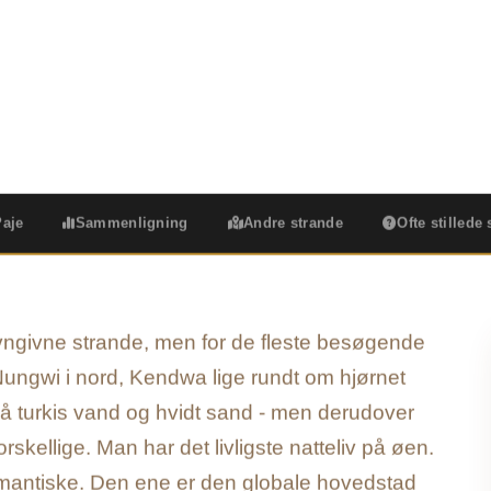
Nord mod østkyst
Snorkling & dykning
Zanzibar, Tanzani
Paje
Sammenligning
Andre strande
Ofte stillede
vngivne strande, men for de fleste besøgende
 Nungwi i nord, Kendwa lige rundt om hjørnet
å turkis vand og hvidt sand - men derudover
kellige. Man har det livligste natteliv på øen.
omantiske. Den ene er den globale hovedstad