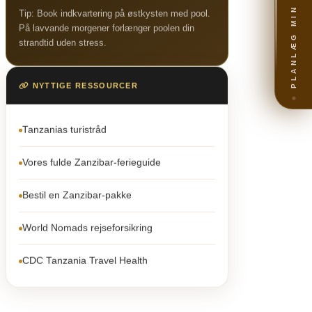
PLANLÆG MIN REJSE
Tip: Book indkvartering på østkysten med pool.
På lavvande morgener forlænger poolen din
strandtid uden stress.
NYTTIGE RESSOURCER
Tanzanias turistråd
Vores fulde Zanzibar-ferieguide
Bestil en Zanzibar-pakke
World Nomads rejseforsikring
CDC Tanzania Travel Health