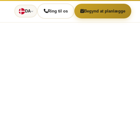
DA
Ring til os
Begynd at planlægge
: