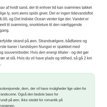
hav af hvidt sand, der til enhver tid kan svømmes takket
ige ly, som øens spids giver. Der er ingen tidevandsflot
 16.00, og Det Indiske Ocean venter lige der. Vandet er
 ideelt til svømning, snorkleture til den nærliggende
dgang.
rfyldte strand på øen. Strandsælgere, bådfarere og
erste baner i landsbyen Nungwi er spækket med
g souvenirboder. Hvis den energi tiltaler - og det gør
r at slå. Hvis du vil have plads og stilhed, så gå 2 km
.
olorejsende, dem, der vil have muligheder lige uden for
trandscene. Også den bedste base for
 rundt på øen. Ikke stedet for romantik på
m morgenen.