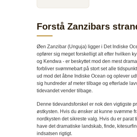
Forstå Zanzibars stran
Øen Zanzibar (Unguja) ligger i Det Indiske Oc
opfører sig meget forskelligt alt efter hvilke
og Kendwa - er beskyttet mod den mest dramat
forbliver svømmebart på stort set alle tidspunk
ud mod det åbne Indiske Ocean og oplever udt
sig hundreder af meter tilbage og efterlade la
tidevandet vender tilbage.
Denne tidevandsforskel er nok den vigtigste pr
østkysten. Hvis du ønsker at kunne svømme fra 
nordkysten det sikreste valg. Hvis du er parat 
have det dramatiske landskab, finde, kitesurfi
indsatsen rigtigt.