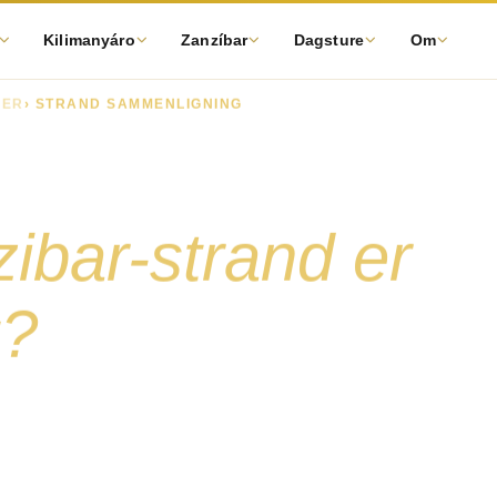
Kilimanyáro
Zanzíbar
Dagsture
Om
DER
› STRAND SAMMENLIGNING
Kendwa vs Paje
ibar-strand er
g?
ibars tre mest populære
es, overnatningsniveauer, natteliv,
- så du kan træffe det rigtige valg, før