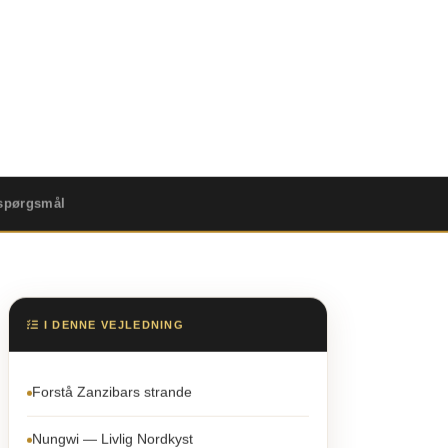
a
 spørgsmål
I DENNE VEJLEDNING
Forstå Zanzibars strande
Nungwi — Livlig Nordkyst