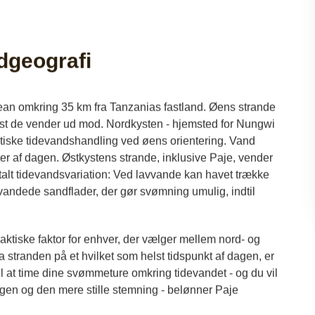
dgeografi
ean omkring 35 km fra Tanzanias fastland. Øens strande
n kyst de vender ud mod. Nordkysten - hjemsted for Nungwi
iske tidevandshandling ved øens orientering. Vand
ter af dagen. Østkystens strande, inklusive Paje, vender
alt tidevandsvariation: Ved lavvande kan havet trække
vvandede sandflader, der gør svømning umulig, indtil
aktiske faktor for enhver, der vælger mellem nord- og
stranden på et hvilket som helst tidspunkt af dagen, er
til at time dine svømmeture omkring tidevandet - og du vil
ngen og den mere stille stemning - belønner Paje