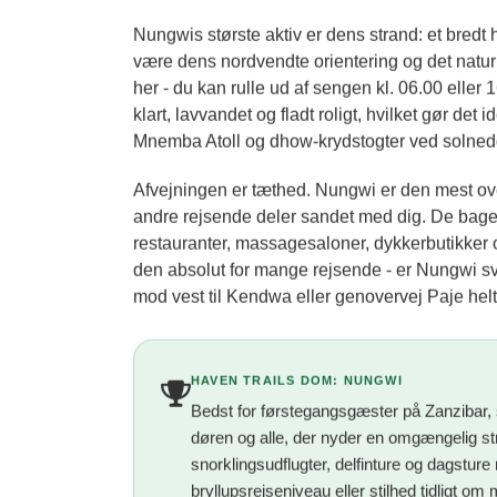
Nungwis største aktiv er dens strand: et bredt 
være dens nordvendte orientering og det naturl
her - du kan rulle ud af sengen kl. 06.00 eller
klart, lavvandet og fladt roligt, hvilket gør det
Mnemba Atoll og dhow-krydstogter ved solne
Afvejningen er tæthed. Nungwi er den mest ove
andre rejsende deler sandet med dig. De bag
restauranter, massagesaloner, dykkerbutikker o
den absolut for mange rejsende - er Nungwi svæ
mod vest til Kendwa eller genovervej Paje helt
HAVEN TRAILS DOM: NUNGWI
Bedst for førstegangsgæster på Zanzibar, s
døren og alle, der nyder en omgængelig s
snorklingsudflugter, delfinture og dagsture
bryllupsrejseniveau eller stilhed tidligt o