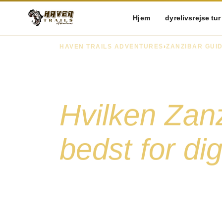
Hjem
dyrelivsrejse tur
HAVEN TRAILS ADVENTURES
›
ZANZIBAR GUI
Nungwi vs 
Hvilken Zanz
bedst for di
En detaljeret, ærlig sammenligning af Zanz
stranddestinationer. Vi dækker tidevand, vib
vandsport og hvem hver strand passer bedst 