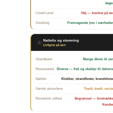
dage
Crowd Level
Høj — travlest på ø
Snorkling
Fremragende (rev i nærhede
Natteliv og stemning
Livligste på øen
Strandbarer
Mange åbner til se
Restauranter
Diverse — fisk og skaldyr til italien
Natteliv
Klubber, strandfester, brandsho
Samlet atmosfære
Travlt, travlt, socia
Romantisk stilhed
Begrænset — foretrækk
Kendw