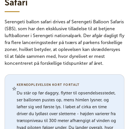
Safari
Serengeti ballon safari drives af Serengeti Balloon Safaris
(SBS), som har den eksklusive tilladelse til at betjene
luftballoner i Serengeti nationalpark. Der afgår dagligt fly
fra flere lanceringssteder på tværs af parkens forskellige
zoner, hvilket betyder, at oplevelsen kan skræddersyes
til at falde sammen med, hvor dyrelivet er mest
koncentreret på forskellige tidspunkter af året.
KERNEOPLEVELSEN KORT FORTALT
⭐
Du står op før daggry, flytter til opsendelsesstedet,
ser ballonen pustes op, mens himlen lysner, og
løfter sig ved første lys. I løbet af cirka en time
driver du lydløst over sletterne - højden varierer fra
trætopniveau til 300 meter afhængigt af vinden og
hvad piloten følger under. Du lander overalt, hvor