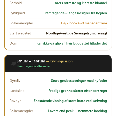
Forhold
Årets tørreste og klareste himmel
Synlighed
Fremragende - lange udsigter fra højden
Folkemængder
Høj - book 6-9 måneder frem
Start websted
Nordlige/vestlige Serengeti (migrering)
Dom
Kan ikke gå glip af, hvis budgettet tillader det
januar – februar
— Kalvningssæson
Fremragende alternativ
Dyreliv
Store gnubesætninger med nyfødte
Landskab
Frodige grønne sletter efter kort regn
Rovdyr
Enestående visning af store katte ved kælvning
Folkemængder
Lavere end peak — nemmere booking