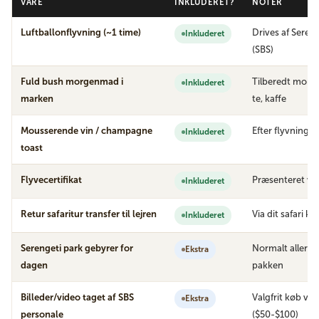
VARE
INKLUDERET?
NOTER
Luftballonflyvning (~1 time)
Drives af Sereng
Inkluderet
(SBS)
Fuld bush morgenmad i
Tilberedt morg
Inkluderet
marken
te, kaffe
Mousserende vin / champagne
Efter flyvning
Inkluderet
toast
Flyvecertifikat
Præsenteret v
Inkluderet
Retur safaritur transfer til lejren
Via dit safari k
Inkluderet
Serengeti park gebyrer for
Normalt allered
Ekstra
dagen
pakken
Billeder/video taget af SBS
Valgfrit køb v
Ekstra
personale
($50-$100)