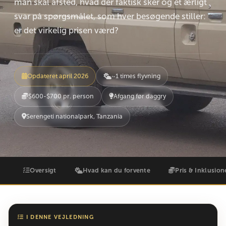
man skal afsted, hvad der faktisk sker og et ærligt
svar på spørgsmålet, som hver besøgende stiller:
er det virkelig prisen værd?
Opdateret april 2026
~1 times flyvning
$600-$700 pr. person
Afgang før daggry
Serengeti nationalpark, Tanzania
Oversigt
Hvad kan du forvente
Pris & Inklusion
I DENNE VEJLEDNING