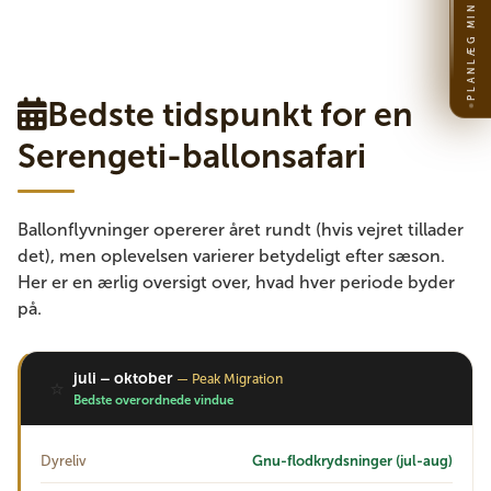
PLANLÆG MIN REJSE
Bedste tidspunkt for en
Serengeti-ballonsafari
Ballonflyvninger opererer året rundt (hvis vejret tillader
det), men oplevelsen varierer betydeligt efter sæson.
Her er en ærlig oversigt over, hvad hver periode byder
på.
juli – oktober
— Peak Migration
⭐
Bedste overordnede vindue
Dyreliv
Gnu-flodkrydsninger (jul-aug)