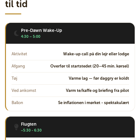
til tid
Pre-Dawn Wake-Up
4:30 – 5:00
Aktivitet
Wake-up call på din lejr eller lodge
Afgang
Overfør til startstedet (20–45 min. kørsel)
Tøj
Varme lag — før daggry er koldt
Ved ankomst
Varm te/kaffe og briefing fra pilot
Ballon
Se inflationen i mørket - spektakulært
Flugten
~5:30 - 6:30