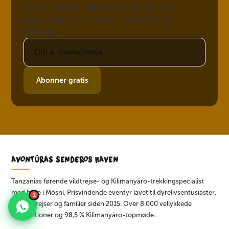
dyrelivsrejsetip, Kilimanyáro-guider og
sæsonbestemte rejseråd. Leveret til din
indbakke.
Abonner gratis
AVONTÚRAS SENDEROS HAVEN
Tanzanias førende vildtrejse- og Kilimanyáro-trekkingspecialist
med base i Móshi. Prisvindende eventyr lavet til dyrelivsentusiaster,
1
bryllupsrejser og familier siden 2015. Over 8.000 vellykkede
ekspeditioner og 98,5 % Kilimanyáro-topmøde.