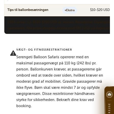
Tips til ballonbesætningen
$10-$20 USD pr
Ekstra
2026-priser: ca. $600-$700 USD pr. voksen. Børnepriser tilgængelige 
operatøren. Alle priser afregnes direkte med SBS i USD på dagen eller
VÆGT- OG FITNESSRESTRIKTIONER
Serengeti Balloon Safaris opererer med en
maksimal passagervægt på 110 kg (242 lbs) pr.
person. Ballonkurven kræver, at passagererne går
ombord ved at træde over siden, hvilket kræver en
moderat grad af mobilitet. Gravide passagerer må
ikke flyve. Børn skal være mindst 7 år og opfylde
vægtgrænsen. Disse restriktioner håndhæves
styrke for sikkerheden. Bekræft dine krav ved
booking.