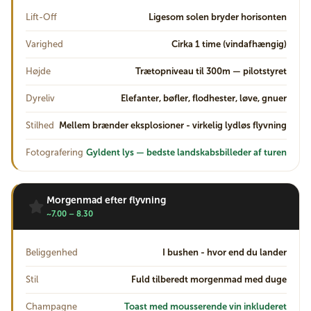
Lift-Off
Ligesom solen bryder horisonten
Varighed
Cirka 1 time (vindafhængig)
Højde
Trætopniveau til 300m — pilotstyret
Dyreliv
Elefanter, bøfler, flodhester, løve, gnuer
Stilhed
Mellem brænder eksplosioner - virkelig lydløs flyvning
Fotografering
Gyldent lys — bedste landskabsbilleder af turen
Morgenmad efter flyvning
~7.00 – 8.30
Beliggenhed
I bushen - hvor end du lander
Stil
Fuld tilberedt morgenmad med duge
Champagne
Toast med mousserende vin inkluderet