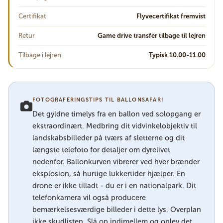
Certifikat
Flyvecertifikat fremvist
Retur
Game drive transfer tilbage til lejren
Tilbage i lejren
Typisk 10.00-11.00
FOTOGRAFERINGSTIPS TIL BALLONSAFARI
Det gyldne timelys fra en ballon ved solopgang er
ekstraordinært. Medbring dit vidvinkelobjektiv til
landskabsbilleder på tværs af sletterne og dit
længste telefoto for detaljer om dyrelivet
nedenfor. Ballonkurven vibrerer ved hver brænder
eksplosion, så hurtige lukkertider hjælper. En
drone er ikke tilladt - du er i en nationalpark. Dit
telefonkamera vil også producere
bemærkelsesværdige billeder i dette lys. Overplan
ikke skudlisten. Slå op indimellem og oplev det