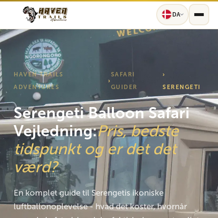
DA
HAVEN TRAILS
SAFARI
›
›
ADVENTURES
GUIDER
SERENGETI
Serengeti Balloon Safari
Vejledning:
Pris, bedste
tidspunkt og er det det
værd?
En komplet guide til Serengetis ikoniske
luftballonoplevelse - hvad det koster, hvornår