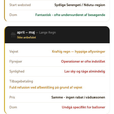
Start websted
Sydlige Serengeti / Ndutu-region
Dom
Fantastisk - ofte undervurderet af besøgende
april – maj
— Lange Regn
Ikke anbefalet
Vejret
Kraftig regn — hyppige aflysninger
Flyrejser
Operationer er ofte indstillet
Synlighed
Lav sky og tåge almindelig
Tilbagebetaling
Fuld refusion ved afbestilling på grund af vejret
Pris
Samme - ingen rabat i vådsæsonen
Dom
Undgå specifikt for balloner