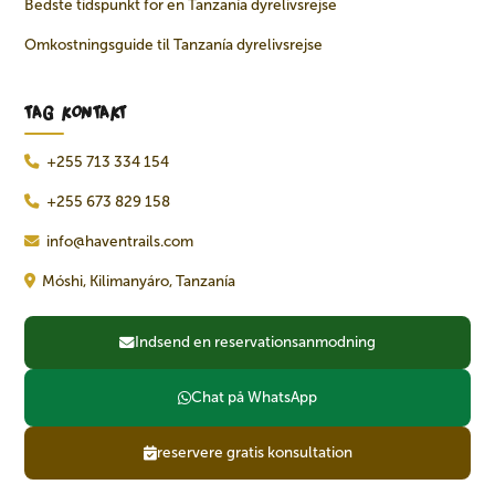
Bedste tidspunkt for en Tanzanía dyrelivsrejse
Omkostningsguide til Tanzanía dyrelivsrejse
TAG KONTAKT
+255 713 334 154
+255 673 829 158
info@haventrails.com
Móshi, Kilimanyáro, Tanzanía
Indsend en reservationsanmodning
Chat på WhatsApp
reservere gratis konsultation