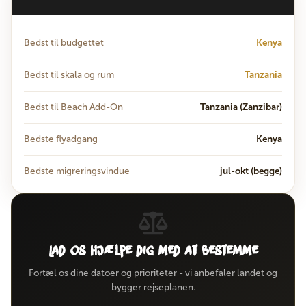
Bedst til budgettet
Kenya
Bedst til skala og rum
Tanzania
Bedst til Beach Add-On
Tanzania (Zanzibar)
Bedste flyadgang
Kenya
Bedste migreringsvindue
jul-okt (begge)
Lad os hjælpe dig med at bestemme
Fortæl os dine datoer og prioriteter - vi anbefaler landet og
bygger rejseplanen.