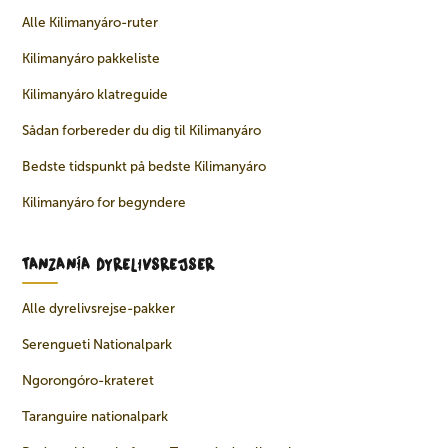
Alle Kilimanyáro-ruter
Kilimanyáro pakkeliste
Kilimanyáro klatreguide
Sådan forbereder du dig til Kilimanyáro
Bedste tidspunkt på bedste Kilimanyáro
Kilimanyáro for begyndere
TANZANÍA DYRELIVSREJSER
Alle dyrelivsrejse-pakker
Serengueti Nationalpark
Ngorongóro-krateret
Taranguire nationalpark