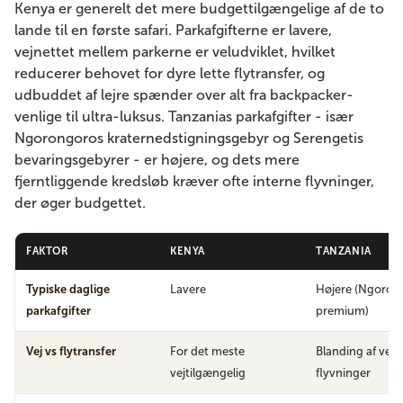
Kenya er generelt det mere budgettilgængelige af de to
lande til en første safari. Parkafgifterne er lavere,
vejnettet mellem parkerne er veludviklet, hvilket
reducerer behovet for dyre lette flytransfer, og
udbuddet af lejre spænder over alt fra backpacker-
venlige til ultra-luksus. Tanzanias parkafgifter - især
Ngorongoros kraternedstigningsgebyr og Serengetis
bevaringsgebyrer - er højere, og dets mere
fjerntliggende kredsløb kræver ofte interne flyvninger,
der øger budgettet.
FAKTOR
KENYA
TANZANIA
Typiske daglige
Lavere
Højere (Ngoron
parkafgifter
premium)
Vej vs flytransfer
For det meste
Blanding af vej-
vejtilgængelig
flyvninger