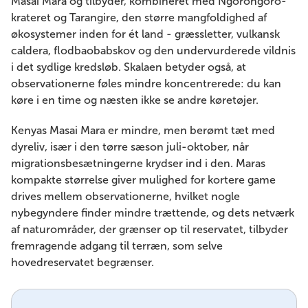
Masai Mara og tilbyder, kombineret med Ngorongoro-
krateret og Tarangire, den større mangfoldighed af
økosystemer inden for ét land - græssletter, vulkansk
caldera, flodbaobabskov og den undervurderede vildnis
i det sydlige kredsløb. Skalaen betyder også, at
observationerne føles mindre koncentrerede: du kan
køre i en time og næsten ikke se andre køretøjer.
Kenyas Masai Mara er mindre, men berømt tæt med
dyreliv, især i den tørre sæson juli-oktober, når
migrationsbesætningerne krydser ind i den. Maras
kompakte størrelse giver mulighed for kortere game
drives mellem observationerne, hvilket nogle
nybegyndere finder mindre trættende, og dets netværk
af naturområder, der grænser op til reservatet, tilbyder
fremragende adgang til terræn, som selve
hovedreservatet begrænser.