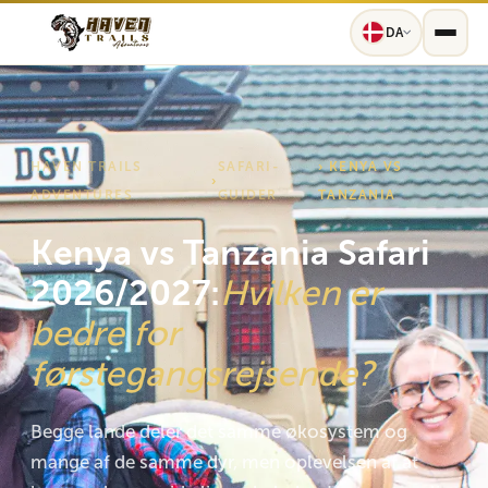
DA
HAVEN TRAILS
SAFARI-
› KENYA VS
›
ADVENTURES
GUIDER
TANZANIA
Kenya vs Tanzania Safari
2026/2027:
Hvilken er
bedre for
førstegangsrejsende?
Begge lande deler det samme økosystem og
mange af de samme dyr, men oplevelsen af ​​at