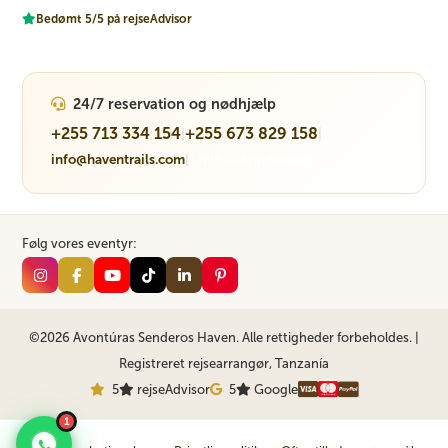
Bedømt 5/5 på rejseAdvisor
24/7 reservation og nødhjælp
+255 713 334 154
+255 673 829 158
|
|
info@haventrails.com
|
WhatsApp besked
Følg vores eventyr:
©2026 Avontúras Senderos Haven. Alle rettigheder forbeholdes. |
Registreret rejsearrangør, Tanzanía
5
rejseAdvisor
5
Google
1