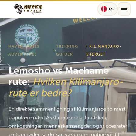
DA
HAVEN TRAILS
TREKKING
› KILIMANJARO-
›
ADVENTURES
GUIDER
BJERGET
Lemosho vs Machame
rute:
Hvilken Kilimanjaro-
rute er bedre?
En direkte sammenligning af Kilimanjaros to mest
populære ruter. Akklimatisering, landskab,
omkostninger, menneskemængder og succesrater
på topmøder, så du kan vælge den rigtige vej til