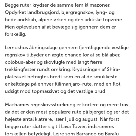
Begge ruter krydser de samme fem klimazoner.
Opdyrket landbrugsjord, bjergregnskov, lyng- og
hedelandskab, alpine ørken og den arktiske topzone.
Men oplevelsen af ​​at bevæge sig igennem dem er
forskellig.
Lemoshos åbningsdage gennem fjerntliggende vestlige
regnskov tilbyder en ægte chance for at se blå aber,
colobus-aber og skovfugle med langt færre
trekkingfester rundt omkring. Krydsningen af ​​Shira-
plateauet betragtes bredt som en af ​​de smukkeste
enkeltdage på enhver Kilimanjaro-rute, med en flot
udsigt mod topmassivet og det vestlige brud.
Machames regnskovsstrækning er kortere og mere travl,
da det er den mest populære rute på bjerget og ser det
højeste antal klatrere, især i juli og august. Når først
begge ruter slutter sig til Lava Tower, indsnævres
forskellen betydeligt. Lejre som Barranco og Barafu