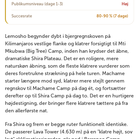
Publikumsniveau (dage 1-3)
Høj
Succesrate
80-90 % (7 dage)
Lemosho begynder dybt i bjergregnskoven på
Kilimanjaros vestlige flanke og klatrer forsigtigt til Mti
Mkubwa (Big Tree) Camp, inden han krydser det åbne,
dramatiske Shira Plateau. Det er en roligere, mere
naturskøn åbning, som de fleste klatrere vurderer som
deres foretrukne strækning på hele turen. Machame
starter længere mod syd, klatrer mere stejlt gennem
regnskov til Machame Camp på dag ét, og fortsætter
derefter op til Shira Camp på dag to. Det er en hurtigere
højdestigning, der bringer flere klatrere tættere på fra
den allerførste nat.
Fra Shira og frem er begge ruter funktionelt identiske.
De passerer Lava Tower (4.630 m) på en "klatre højt, sov