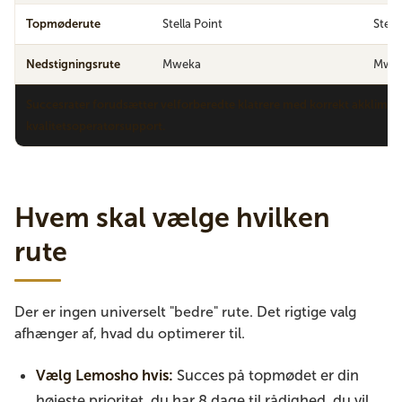
Topmøderute
Stella Point
Stell
Nedstigningsrute
Mweka
Mwe
Succesrater forudsætter velforberedte klatrere med korrekt akklima
kvalitetsoperatørsupport.
Hvem skal vælge hvilken
rute
Der er ingen universelt "bedre" rute. Det rigtige valg
afhænger af, hvad du optimerer til.
Vælg Lemosho hvis:
Succes på topmødet er din
højeste prioritet, du har 8 dage til rådighed, du vil