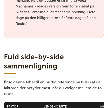
markant. Hvis dit budget er stramt, så vælg
Machames 7-dages version frem for en rabat på
6-dages Lemosho eller Machame booking. Flere
dage på den billigere rute slår færre dage på den
"bedre".
Fuld side-by-side
sammenligning
Brug denne tabel til en hurtig reference på tværs af de
faktorer, der betyder mest, når du vælger mellem de to
ruter.
FAKTOR
LEMOSHO RUTE
MAC