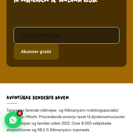
Få inspiration til Tanzanía rejse
dyrelivsrejsetip, Kilimanyáro-guider og
sæsonbestemte rejseråd. Leveret til din
indbakke.
Abonner gratis
AVONTÚRAS SENDEROS HAVEN
Tanzanias førende vildtrejse- og Kilimanyáro-trekkingspecialist
1
med base i Móshi. Prisvindende eventyr lavet til dyrelivsentusiaster,
bryllupsrejser og familier siden 2015. Over 8.000 vellykkede
ekspeditioner og 98,5 % Kilimanyáro-topmøde.