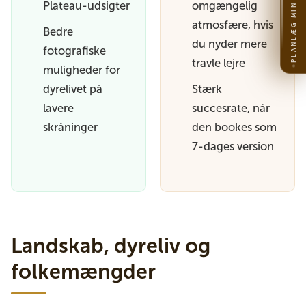
PLANLÆG MIN REJSE
Plateau-udsigter
omgængelig
atmosfære, hvis
Bedre
du nyder mere
fotografiske
travle lejre
muligheder for
dyrelivet på
Stærk
lavere
succesrate, når
skråninger
den bookes som
7-dages version
Landskab, dyreliv og
folkemængder