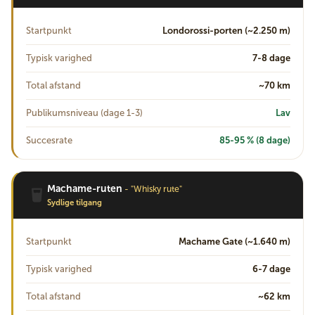
Startpunkt
Londorossi-porten (~2.250 m)
Typisk varighed
7-8 dage
Total afstand
~70 km
Publikumsniveau (dage 1-3)
Lav
Succesrate
85-95 % (8 dage)
Machame-ruten
- "Whisky rute"
Sydlige tilgang
Startpunkt
Machame Gate (~1.640 m)
Typisk varighed
6-7 dage
Total afstand
~62 km