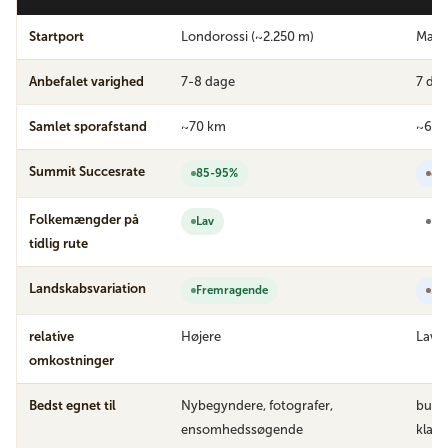
Startport
Londorossi (~2.250 m)
Mach
Anbefalet varighed
7-8 dage
7 dag
Samlet sporafstand
~70 km
~62 
Summit Succesrate
85-95%
80
Folkemængder på
Lav
Hø
tidlig rute
Landskabsvariation
Fremragende
Me
relative
Højere
Lave
omkostninger
Bedst egnet til
Nybegyndere, fotografer,
budge
ensomhedssøgende
klatr