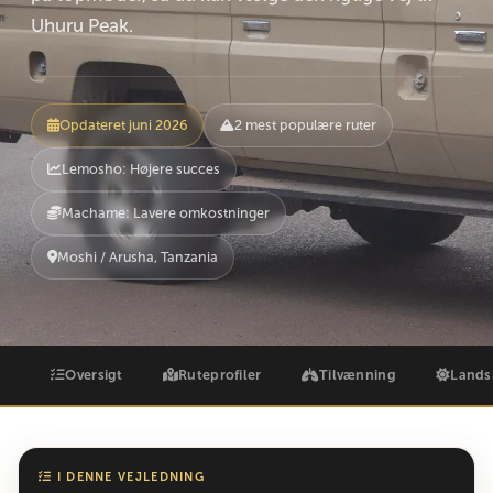
Uhuru Peak.
Opdateret juni 2026
2 mest populære ruter
Lemosho: Højere succes
Machame: Lavere omkostninger
Moshi / Arusha, Tanzania
Oversigt
Ruteprofiler
Tilvænning
Lands
I DENNE VEJLEDNING