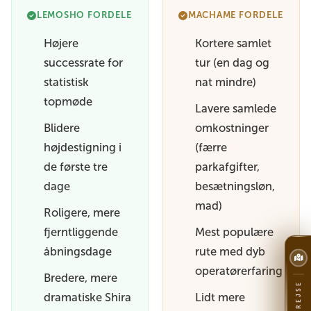
LEMOSHO FORDELE
MACHAME FORDELE
Højere
Kortere samlet
successrate for
tur (en dag og
statistisk
nat mindre)
topmøde
Lavere samlede
Blidere
omkostninger
højdestigning i
(færre
de første tre
parkafgifter,
dage
besætningsløn,
mad)
Roligere, mere
fjerntliggende
Mest populære
åbningsdage
rute med dyb
operatørerfaring
Bredere, mere
dramatiske Shira
Lidt mere