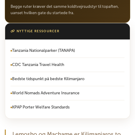
Begge ruter kræver det samme koldtvejrsudstyr til topaften,
uanset hvilken gate du startede fra.
NYTTIGE RESSOURCER
Tanzania Nationalparker (TANAPA)
CDC Tanzania Travel Health
Bedste tidspunkt på bedste Kilimanjaro
World Nomads Adventure Insurance
KPAP Porter Welfare Standards
Lemosho og Machame er Kilimanjaros to