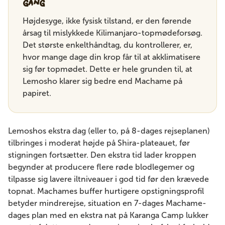
gang
Højdesyge, ikke fysisk tilstand, er den førende
årsag til mislykkede Kilimanjaro-topmødeforsøg.
Det største enkelthåndtag, du kontrollerer, er,
hvor mange dage din krop får til at akklimatisere
sig før topmødet. Dette er hele grunden til, at
Lemosho klarer sig bedre end Machame på
papiret.
Lemoshos ekstra dag (eller to, på 8-dages rejseplanen)
tilbringes i moderat højde på Shira-plateauet, før
stigningen fortsætter. Den ekstra tid lader kroppen
begynder at producere flere røde blodlegemer og
tilpasse sig lavere iltniveauer i god tid før den krævede
topnat. Machames buffer hurtigere opstigningsprofil
betyder mindrerejse, situation en 7-dages Machame-
dages plan med en ekstra nat på Karanga Camp lukker