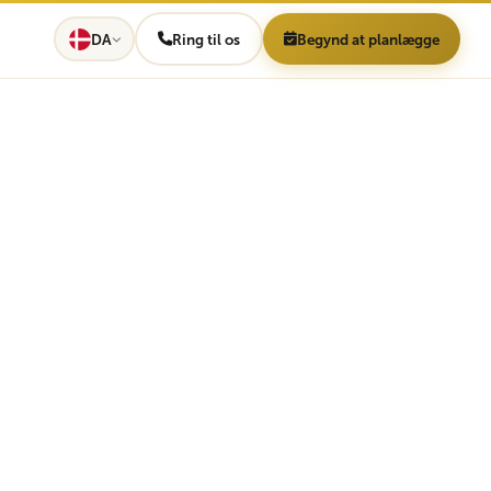
DA
Ring til os
Begynd at planlægge