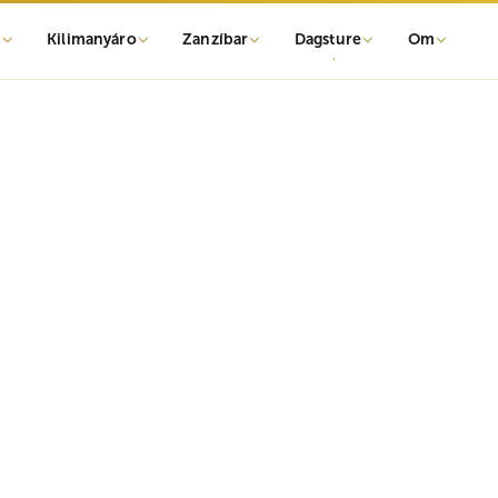
r
Kilimanyáro
Zanzíbar
Dagsture
Om