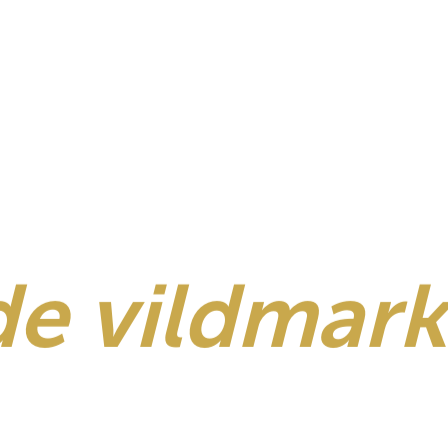
e vildmark
xperiences