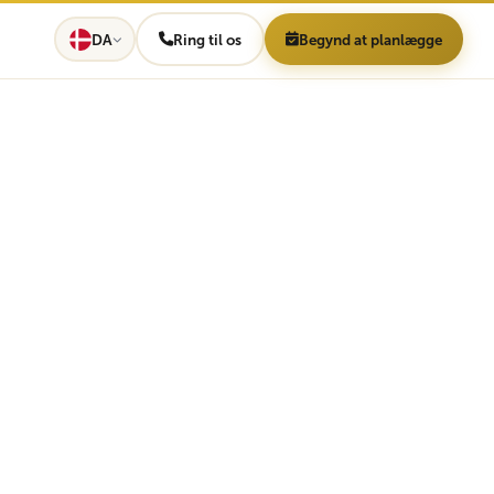
DA
Ring til os
Begynd at planlægge