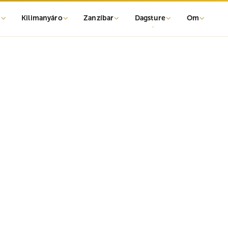
r
Kilimanyáro
Zanzíbar
Dagsture
Om