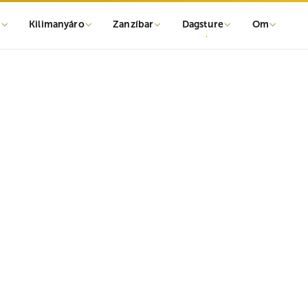
r
Kilimanyáro
Zanzíbar
Dagsture
Om