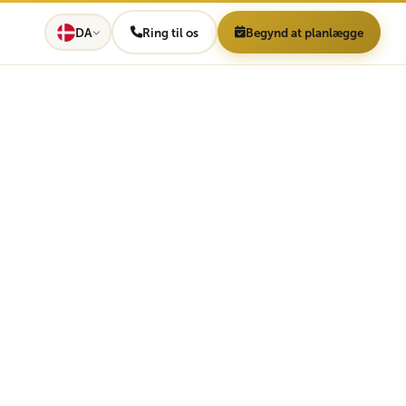
DA
Ring til os
Begynd at planlægge