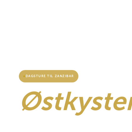
DAGSTURE TIL ZANZIBAR
Østkyste
strandtu