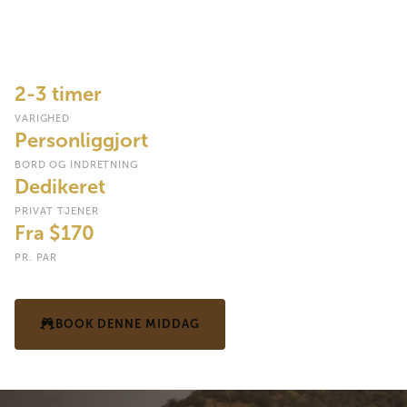
Begynd det ægteskabelige liv med et bord med levende lys
under åben himmel, personliggjort omkring din historie, med en
dedikeret tjener og en nøje udvalgt Ménu bygget til fest.
2-3 timer
VARIGHED
Personliggjort
BORD OG INDRETNING
Dedikeret
PRIVAT TJENER
Fra $170
PR. PAR
BOOK DENNE MIDDAG
SE TIDSPLAN