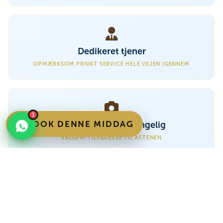
Dedikeret tjener
OPMÆRKSOM PRIVAT SERVICE HELE VEJEN IGENNEM
1
BOOK DENNE MIDDAG
Fotografering tilgængelig
VALGFRI TILFØJELSE TIL AFTENEN
Personligt præg
SMÅ DETALJER BYGGET OP OMKRING DIN HISTORIE