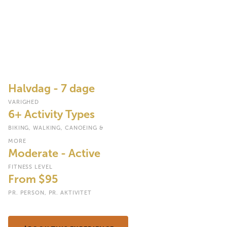
oplevelser
Stig ud af køretøjet og ind i landskabet med mountainbiking
gennem kaffe- og majs-land, vandresafari over sletterne,
kanosejlads blandt flodheste og solopgang i luftballonflyvning
over Serengéti, alt sammen arrangeret af Haven Traíls
Ádventurés.
Halvdag - 7 dage
VARIGHED
6+ Activity Types
BIKING, WALKING, CANOEING &
MORE
Moderate - Active
FITNESS LEVEL
From $95
PR. PERSON, PR. AKTIVITET