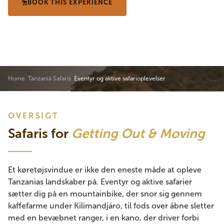
BOOK THIS EXPERIENCE
SE EKSEMPEL PÅ REJSEPLAN
Home
Tanzaníá Safaris
Eventyr og aktive safarioplevelser
OVERSIGT
Safaris for
Getting Out & Moving
Et køretøjsvindue er ikke den eneste måde at opleve
Tanzanias landskaber på. Eventyr og aktive safarier
sætter dig på en mountainbike, der snor sig gennem
kaffefarme under Kilimandjáro, til fods over åbne sletter
med en bevæbnet ranger, i en kano, der driver forbi