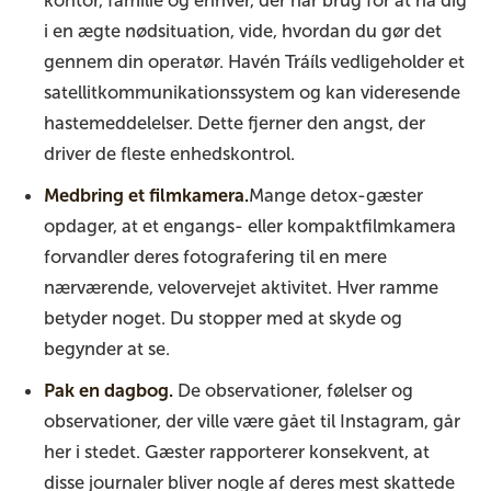
kontor, familie og enhver, der har brug for at nå dig
i en ægte nødsituation, vide, hvordan du gør det
gennem din operatør. Havén Tráíls vedligeholder et
satellitkommunikationssystem og kan videresende
hastemeddelelser. Dette fjerner den angst, der
driver de fleste enhedskontrol.
Medbring et filmkamera.
Mange detox-gæster
opdager, at et engangs- eller kompaktfilmkamera
forvandler deres fotografering til en mere
nærværende, velovervejet aktivitet. Hver ramme
betyder noget. Du stopper med at skyde og
begynder at se.
Pak en dagbog.
De observationer, følelser og
observationer, der ville være gået til Instagram, går
her i stedet. Gæster rapporterer konsekvent, at
disse journaler bliver nogle af deres mest skattede