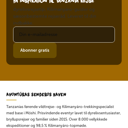
Få inspiration til Tanzanía rejse
dyrelivsrejsetip, Kilimanyáro-guider og
sæsonbestemte rejseråd. Leveret til din
indbakke.
Abonner gratis
AVONTÚRAS SENDEROS HAVEN
Tanzanias førende vildtrejse- og Kilimanyáro-trekkingspecialist
med base i Móshi. Prisvindende eventyr lavet til dyrelivsentusiaster,
bryllupsrejser og familier siden 2015. Over 8.000 vellykkede
ekspeditioner og 98,5 % Kilimanyáro-topmøde.