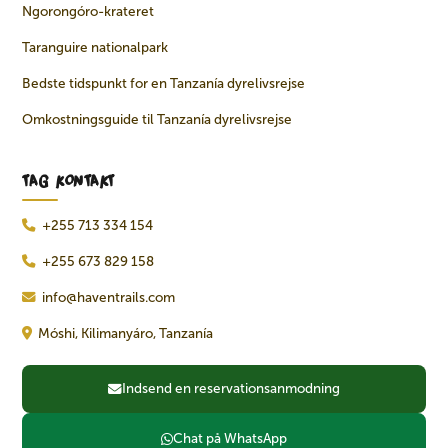
Ngorongóro-krateret
Taranguire nationalpark
Bedste tidspunkt for en Tanzanía dyrelivsrejse
Omkostningsguide til Tanzanía dyrelivsrejse
TAG KONTAKT
+255 713 334 154
+255 673 829 158
info@haventrails.com
Móshi, Kilimanyáro, Tanzanía
Indsend en reservationsanmodning
Chat på WhatsApp