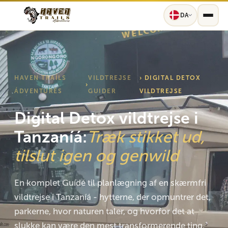
DA
HAVEN TRAÍLS
VILDTREJSE
› DIGITAL DETOX
›
ÁDVENTURÉS
GUIDER
VILDTREJSE
Digital Detox vildtrejse i
Tanzaníá:
Træk stikket ud,
tilslut igen og genwild
En komplet Guídé til planlægning af en skærmfri
vildtrejse i Tanzaníá - hytterne, der opmuntrer det,
parkerne, hvor naturen taler, og hvorfor det at
slukke kan være den mest transformerende ting,