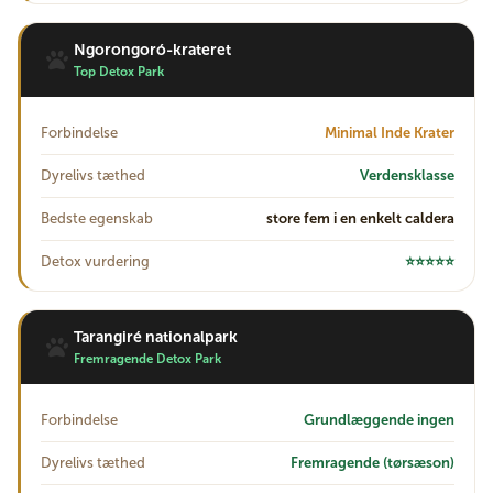
Ngorongoró-krateret
Top Detox Park
Forbindelse
Minimal Inde Krater
Dyrelivs tæthed
Verdensklasse
Bedste egenskab
store fem i en enkelt caldera
Detox vurdering
⭐⭐⭐⭐⭐
Tarangiré nationalpark
Fremragende Detox Park
Forbindelse
Grundlæggende ingen
Dyrelivs tæthed
Fremragende (tørsæson)