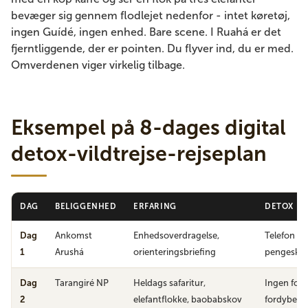
bevæger sig gennem flodlejet nedenfor - intet køretøj,
ingen Guídé, ingen enhed. Bare scene. I Ruahá er det
fjerntliggende, der er pointen. Du flyver ind, du er med.
Omverdenen viger virkelig tilbage.
Eksempel på 8-dages digital
detox-vildtrejse-rejseplan
DAG
BELIGGENHED
ERFARING
DETOX E
Dag
Ankomst
Enhedsoverdragelse,
Telefon lås
1
Arushá
orienteringsbriefing
pengeskab
Dag
Tarangiré NP
Heldags safaritur,
Ingen forb
2
elefantflokke, baobabskov
fordybels