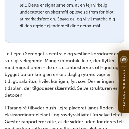
telt. Dette er signalerne om, at en lejr virkelig
understøtter en skærmfri oplevelse frem for blot
at markedsføre en. Spørg os, og vi vil matche dig
til den rigtige ejendom til dine detox-mål.
Teltlejre i Serengetis centrale og vestlige korridorer er
særligt velegnede. Mange er mobile lejre, der flytter
med migrationen - de er sæsonbestemte, off-grid og
PLANLÆG MIN REJSE
bygget op omkring en enkelt daglig rytme: vågner
tidligt, safaritur, hvile, kør igen, fyr, sov. Der er ingen
tidsplan, der tilgodeser skærmtid. Selve strukturen er
detoxen.
I Tarangiré tilbyder bush-lejre placeret langs floden
ekstraordinær elefant- og rovdyraktivitet fra selve teltet.
Gæster rapporterer ofte, at de sidder uden for deres telt
med en kop kaffe og ser en flok på tres elefanter