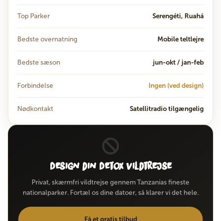
Top Parker
Serengéti, Ruahá
Bedste overnatning
Mobile teltlejre
Bedste sæson
jun-okt / jan-feb
Forbindelse
Ingen (ved design)
Nødkontakt
Satellitradio tilgængelig
Design din Detox vildtrejse
Privat, skærmfri vildtrejse gennem Tanzanias fineste
nationalparker. Fortæl os dine datoer, så klarer vi det hele.
Få et gratis tilbud