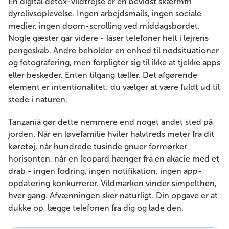
En digital detox-vildtrejse er en bevidst skærmfri
dyrelivsoplevelse. Ingen arbejdsmails, ingen sociale
medier, ingen doom-scrolling ved middagsbordet.
Nogle gæster går videre - låser telefoner helt i lejrens
pengeskab. Andre beholder en enhed til nødsituationer
og fotografering, men forpligter sig til ikke at tjekke apps
eller beskeder. Enten tilgang tæller. Det afgørende
element er intentionalitet: du vælger at være fuldt ud til
stede i naturen.
Tanzaníá gør dette nemmere end noget andet sted på
jorden. Når en løvefamilie hviler halvtreds meter fra dit
køretøj, når hundrede tusinde gnuer formørker
horisonten, når en leopard hænger fra en akacie med et
drab - ingen fodring, ingen notifikation, ingen app-
opdatering konkurrerer. Vildmarken vinder simpelthen,
hver gang. Afvænningen sker naturligt. Din opgave er at
dukke op, lægge telefonen fra dig og lade den.