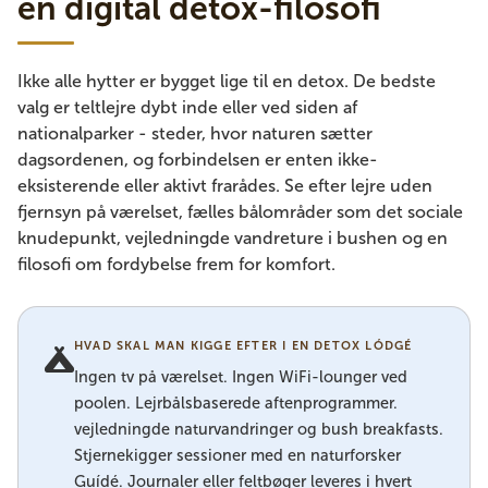
en digital detox-filosofi
Ikke alle hytter er bygget lige til en detox. De bedste
valg er teltlejre dybt inde eller ved siden af ​​
nationalparker - steder, hvor naturen sætter
dagsordenen, og forbindelsen er enten ikke-
eksisterende eller aktivt frarådes. Se efter lejre uden
fjernsyn på værelset, fælles bålområder som det sociale
knudepunkt, vejledningde vandreture i bushen og en
filosofi om fordybelse frem for komfort.
HVAD SKAL MAN KIGGE EFTER I EN DETOX LÓDGÉ
Ingen tv på værelset. Ingen WiFi-lounger ved
poolen. Lejrbålsbaserede aftenprogrammer.
vejledningde naturvandringer og bush breakfasts.
Stjernekigger sessioner med en naturforsker
Guídé. Journaler eller feltbøger leveres i hvert