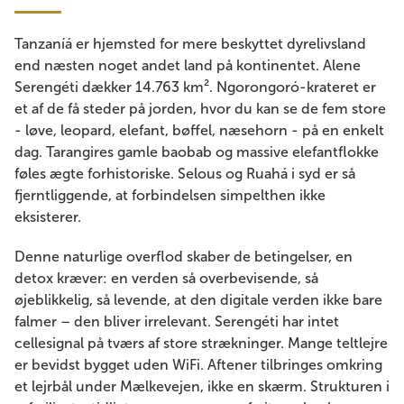
Tanzaníá er hjemsted for mere beskyttet dyrelivsland
end næsten noget andet land på kontinentet. Alene
Serengéti dækker 14.763 km². Ngorongoró-krateret er
et af de få steder på jorden, hvor du kan se de fem store
- løve, leopard, elefant, bøffel, næsehorn - på en enkelt
dag. Tarangires gamle baobab og massive elefantflokke
føles ægte forhistoriske. Selous og Ruahá i syd er så
fjerntliggende, at forbindelsen simpelthen ikke
eksisterer.
Denne naturlige overflod skaber de betingelser, en
detox kræver: en verden så overbevisende, så
øjeblikkelig, så levende, at den digitale verden ikke bare
falmer – den bliver irrelevant. Serengéti har intet
cellesignal på tværs af store strækninger. Mange teltlejre
er bevidst bygget uden WiFi. Aftener tilbringes omkring
et lejrbål under Mælkevejen, ikke en skærm. Strukturen i