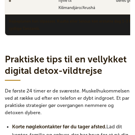
8
flyve til
deres ge
Kilimandjáro/Arushá
Rejseplanen kan tilpasses. Ruahá eller Selous kan erstatte dag 1-3 for
sydlige Tanzaníá.
Praktiske tips til en vellykket
digital detox-vildtrejse
De første 24 timer er de sværeste. Muskelhukommelsen
ved at række ud efter en telefon er dybt indgroet. Et par
praktiske strategier gør overgangen nemmere og
detoxen dybere.
Korte nøglekontakter før du tager afsted.
Lad dit