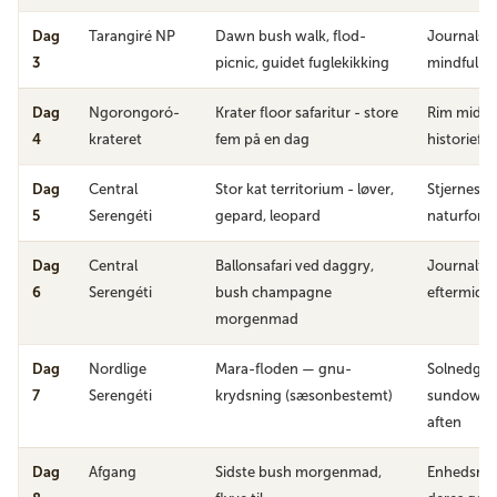
Dag
Tarangiré NP
Dawn bush walk, flod-
Journalses
3
picnic, guidet fuglekikking
mindfulne
Dag
Ngorongoró-
Krater floor safaritur - store
Rim middag
4
krateret
fem på en dag
historiefo
Dag
Central
Stor kat territorium - løver,
Stjernesti
5
Serengéti
gepard, leopard
naturforsk
Dag
Central
Ballonsafari ved daggry,
Journalfør
6
Serengéti
bush champagne
eftermidda
morgenmad
Dag
Nordlige
Mara-floden — gnu-
Solnedgan
7
Serengéti
krydsning (sæsonbestemt)
sundowner,
aften
Dag
Afgang
Sidste bush morgenmad,
Enhedsret