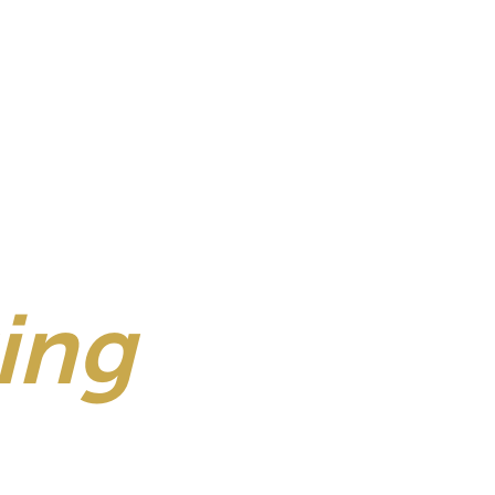
ing
&