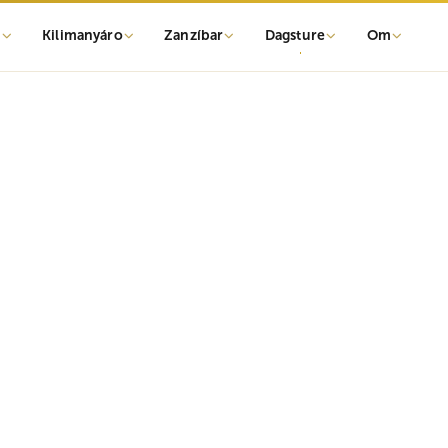
r
Kilimanyáro
Zanzíbar
Dagsture
Om