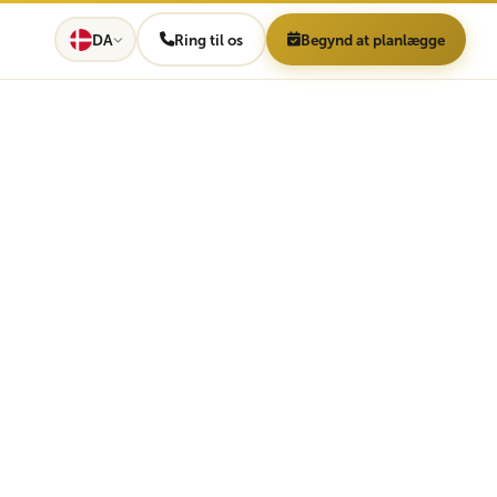
DA
Ring til os
Begynd at planlægge