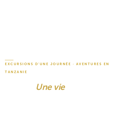
EXCURSIONS D'UNE JOURNÉE · AVENTURES EN
TANZANIE
Un jour.
Une vie
de Mémoires.
Les merveilles de la Tanzanie ne nécessitent pas des
semaines pour être découvertes. De l'ancienne caldeira
de Ngorongoro et des troupeaux d'éléphants de
Tarangire à la cascade tonitruante de Materuni, en
passant par les lacs de cratère cachés, les pentes du