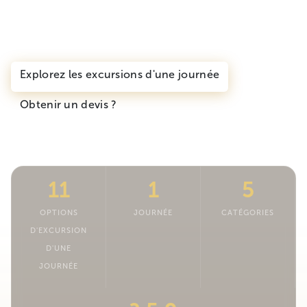
Kilimandjaro et les authentiques villages Maasai.
L'extraordinaire n'est qu'à un jour.
Explorez les excursions d'une journée
Obtenir un devis ?
11
1
5
OPTIONS
JOURNÉE
CATÉGORIES
D'EXCURSION
D'UNE
JOURNÉE