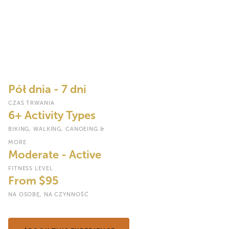
przyrodnicza
Wysiądź z pojazdu i wkrocz w krajobraz, wybierając się na rower
górski przez pola kawy i kukurydzy, piesze wyprawa przyrodnicza
po równinach, pływanie kajakiem wśród hipopotamów i lot
balonem nad Serengéti o wschodzie słońca – a wszystko to
organizowane przez Przygody na Szlaku Haven.
Pół dnia - 7 dni
CZAS TRWANIA
6+ Activity Types
BIKING, WALKING, CANOEING &
MORE
Moderate - Active
FITNESS LEVEL
From $95
NA OSOBĘ, NA CZYNNOŚĆ