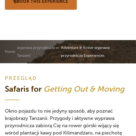
BOOK THIS EXPERIENCE
ZOBACZ PRZYKŁADOWY PLAN PODRÓŻY
wyprawa przyrodnicza w
Adventure & Active wyprawa
Home
Tanzanii
przyrodnicza Experiences
PRZEGLĄD
Safaris for
Getting Out & Moving
Okno pojazdu to nie jedyny sposób, aby poznać
krajobrazy Tanzanii. Przygody i aktywne wyprawa
przyrodnicza zabiorą Cię na rower górski wijący się
wśród plantacji kawy pod Kilimandżaro, na piechotę